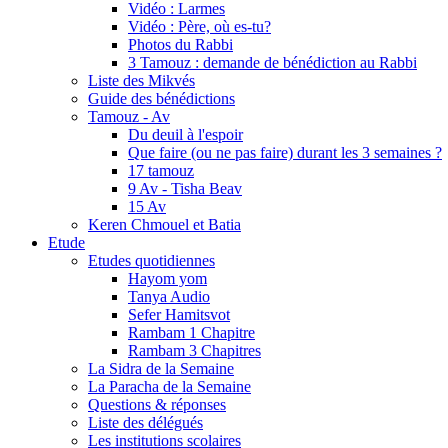
Vidéo : Larmes
Vidéo : Père, où es-tu?
Photos du Rabbi
3 Tamouz : demande de bénédiction au Rabbi
Liste des Mikvés
Guide des bénédictions
Tamouz - Av
Du deuil à l'espoir
Que faire (ou ne pas faire) durant les 3 semaines ?
17 tamouz
9 Av - Tisha Beav
15 Av
Keren Chmouel et Batia
Etude
Etudes quotidiennes
Hayom yom
Tanya Audio
Sefer Hamitsvot
Rambam 1 Chapitre
Rambam 3 Chapitres
La Sidra de la Semaine
La Paracha de la Semaine
Questions & réponses
Liste des délégués
Les institutions scolaires