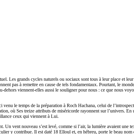
uel. Les grands cycles naturels ou sociaux sont tous à leur place et leur
nnent pas à remettre en cause de tels fondamentaux. Pourtant, le monde 
s au-dehors viennent-elles aussi le souligner pour nous : ce que nous vo
ici venu le temps de la préparation à Roch Hachana, celui de l’introspect
éation, où Ses treize attributs de miséricorde rayonnent sur l’univers. 
illance ceux qui viennent à Lui.
 vent nouveau s’est levé, comme si l’air, la lumière avaient une textur
culier y contribue. Il est daté 18 Elloul et, en hébreu, porte le beau nom