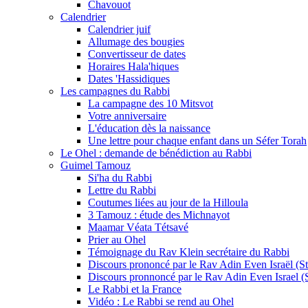
Chavouot
Calendrier
Calendrier juif
Allumage des bougies
Convertisseur de dates
Horaires Hala'hiques
Dates 'Hassidiques
Les campagnes du Rabbi
La campagne des 10 Mitsvot
Votre anniversaire
L'éducation dès la naissance
Une lettre pour chaque enfant dans un Séfer Torah
Le Ohel : demande de bénédiction au Rabbi
Guimel Tamouz
Si'ha du Rabbi
Lettre du Rabbi
Coutumes liées au jour de la Hilloula
3 Tamouz : étude des Michnayot
Maamar Véata Tétsavé
Prier au Ohel
Témoignage du Rav Klein secrétaire du Rabbi
Discours prononcé par le Rav Adin Even Israël (Ste
Discours pronnoncé par le Rav Adin Even Israel (St
Le Rabbi et la France
Vidéo : Le Rabbi se rend au Ohel