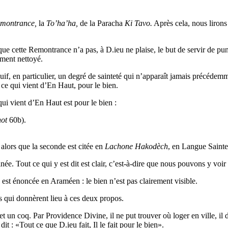
montrance,
la
To’ha’ha,
de la Paracha
Ki Tavo.
Après cela, nous liron
que cette Remontrance n’a pas, à D.ieu ne plaise, le but de servir de pun
ement nettoyé.
, en particulier, un degré de sainteté qui n’apparaît jamais précédemmen
ce qui vient d’En Haut, pour le bien.
qui vient d’En Haut est pour le bien :
ot
60b).
lors que la seconde est citée en
Lachone
Hakodèch
, en Langue Sainte
ffinée. Tout ce qui y est dit est clair, c’est-à-dire que nous pouvons y voi
» est énoncée en Araméen : le bien n’est pas clairement visible.
s qui donnèrent lieu à ces deux propos.
t un coq. Par Providence Divine, il ne put trouver où loger en ville, i
: «Tout ce que D.ieu fait, Il le fait pour le bien».