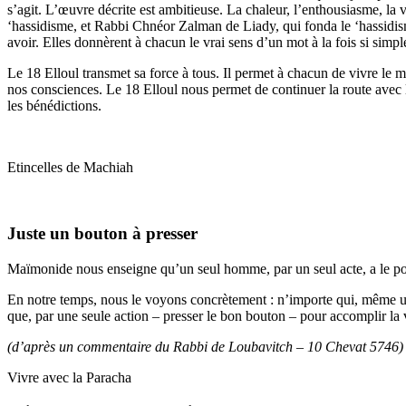
s’agit. L’œuvre décrite est ambitieuse. La chaleur, l’enthousiasme, la v
‘hassidisme, et Rabbi Chnéor Zalman de Liady, qui fonda le ‘hassidi
avoir. Elles donnèrent à chacun le vrai sens d’un mot à la fois si simple
Le 18 Elloul transmet sa force à tous. Il permet à chacun de vivre le mo
nos consciences. Le 18 Elloul nous permet de continuer la route avec l
les bénédictions.
Etincelles de Machiah
Juste un bouton à presser
Maïmonide nous enseigne qu’un seul homme, par un seul acte, a le pou
En notre temps, nous le voyons concrètement : n’importe qui, même un
que, par une seule action – presser le bon bouton – pour accomplir l
(d’après un commentaire du Rabbi de Loubavitch – 10 Chevat 5746)
Vivre avec la Paracha