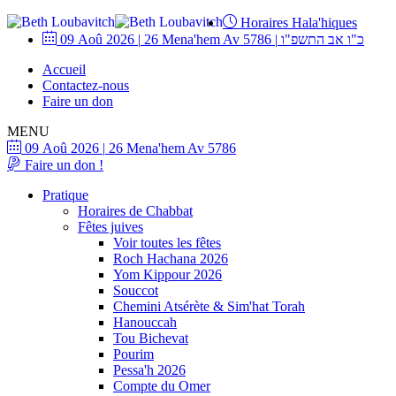
Horaires Hala'hiques
09 Aoû 2026
|
26 Mena'hem Av 5786
|
כ"ו אב התשפ"ו
Accueil
Contactez-nous
Faire un don
MENU
09 Aoû 2026
|
26 Mena'hem Av 5786
Faire un don !
Pratique
Horaires de Chabbat
Fêtes juives
Voir toutes les fêtes
Roch Hachana 2026
Yom Kippour 2026
Souccot
Chemini Atsérète & Sim'hat Torah
Hanouccah
Tou Bichevat
Pourim
Pessa'h 2026
Compte du Omer