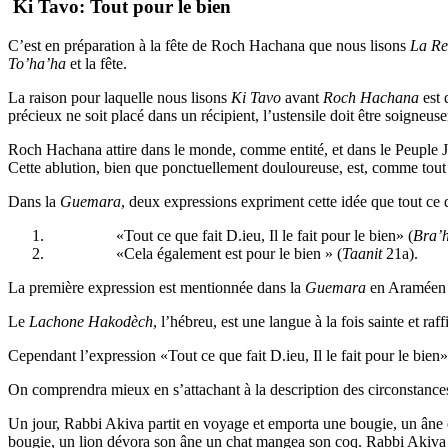
Ki Tavo: Tout pour le bien
C’est en préparation à la fête de Roch Hachana que nous lisons
La Re
To’ha’ha
et la fête.
La raison pour laquelle nous lisons
Ki Tavo
avant
Roch Hachana
est 
précieux ne soit placé dans un récipient, l’ustensile doit être soigneus
Roch Hachana attire dans le monde, comme entité, et dans le Peuple Juif
Cette ablution, bien que ponctuellement douloureuse, est, comme tout 
Dans la
Guemara
, deux expressions expriment cette idée que tout ce 
«Tout ce que fait D.ieu, Il le fait pour le bien» (
Bra’h
«Cela également est pour le bien » (
Taanit
21a).
La première expression est mentionnée dans la
Guemara
en Araméen a
Le
Lachone Hakodèch
, l’hébreu, est une langue à la fois sainte et ra
Cependant l’expression «Tout ce que fait D.ieu, Il le fait pour le bien
On comprendra mieux en s’attachant à la description des circonstance
Un jour, Rabbi Akiva partit en voyage et emporta une bougie, un âne e
bougie, un lion dévora son âne un chat mangea son coq. Rabbi Akiva dit 