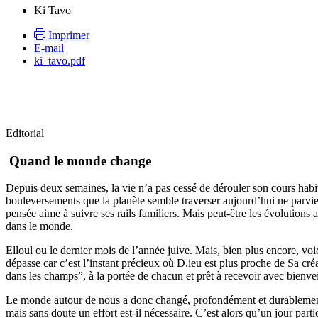
Ki Tavo
Imprimer
E-mail
ki_tavo.pdf
Editorial
Quand le monde change
Depuis deux semaines, la vie n’a pas cessé de dérouler son cours habit
bouleversements que la planète semble traverser aujourd’hui ne parvie
pensée aime à suivre ses rails familiers. Mais peut-être les évolution
dans le monde.
Elloul ou le dernier mois de l’année juive. Mais, bien plus encore, vo
dépasse car c’est l’instant précieux où D.ieu est plus proche de Sa cr
dans les champs”, à la portée de chacun et prêt à recevoir avec bienve
Le monde autour de nous a donc changé, profondément et durablement. Un
mais sans doute un effort est-il nécessaire. C’est alors qu’un jour parti