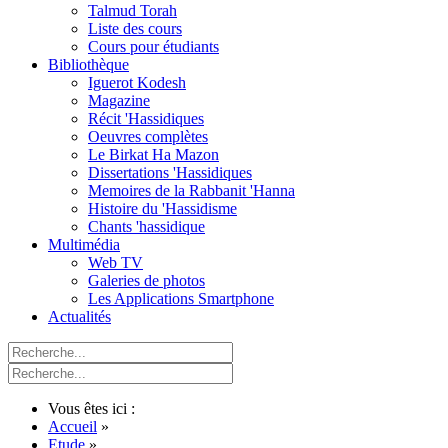
Talmud Torah
Liste des cours
Cours pour étudiants
Bibliothèque
Iguerot Kodesh
Magazine
Récit 'Hassidiques
Oeuvres complètes
Le Birkat Ha Mazon
Dissertations 'Hassidiques
Memoires de la Rabbanit 'Hanna
Histoire du 'Hassidisme
Chants 'hassidique
Multimédia
Web TV
Galeries de photos
Les Applications Smartphone
Actualités
Vous êtes ici :
Accueil
»
Etude
»