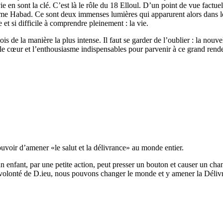
ie en sont la clé. C’est là le rôle du 18 Elloul. D’un point de vue factu
sme Habad. Ce sont deux immenses lumières qui apparurent alors dans l
 et si difficile à comprendre pleinement : la vie.
is de la manière la plus intense. Il faut se garder de l’oublier : la nouve
e cœur et l’enthousiasme indispensables pour parvenir à ce grand rendez-
voir d’amener «le salut et la délivrance» au monde entier.
 enfant, par une petite action, peut presser un bouton et causer un ch
a volonté de D.ieu, nous pouvons changer le monde et y amener la Déliv