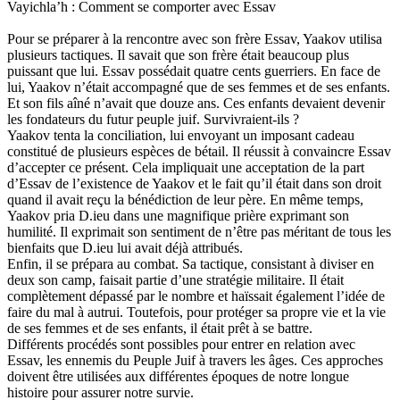
Vayichla’h : Comment se comporter avec Essav
Pour se préparer à la rencontre avec son frère Essav, Yaakov utilisa
plusieurs tactiques. Il savait que son frère était beaucoup plus
puissant que lui. Essav possédait quatre cents guerriers. En face de
lui, Yaakov n’était accompagné que de ses femmes et de ses enfants.
Et son fils aîné n’avait que douze ans. Ces enfants devaient devenir
les fondateurs du futur peuple juif. Survivraient-ils ?
Yaakov tenta la conciliation, lui envoyant un imposant cadeau
constitué de plusieurs espèces de bétail. Il réussit à convaincre Essav
d’accepter ce présent. Cela impliquait une acceptation de la part
d’Essav de l’existence de Yaakov et le fait qu’il était dans son droit
quand il avait reçu la bénédiction de leur père. En même temps,
Yaakov pria D.ieu dans une magnifique prière exprimant son
humilité. Il exprimait son sentiment de n’être pas méritant de tous les
bienfaits que D.ieu lui avait déjà attribués.
Enfin, il se prépara au combat. Sa tactique, consistant à diviser en
deux son camp, faisait partie d’une stratégie militaire. Il était
complètement dépassé par le nombre et haïssait également l’idée de
faire du mal à autrui. Toutefois, pour protéger sa propre vie et la vie
de ses femmes et de ses enfants, il était prêt à se battre.
Différents procédés sont possibles pour entrer en relation avec
Essav, les ennemis du Peuple Juif à travers les âges. Ces approches
doivent être utilisées aux différentes époques de notre longue
histoire pour assurer notre survie.