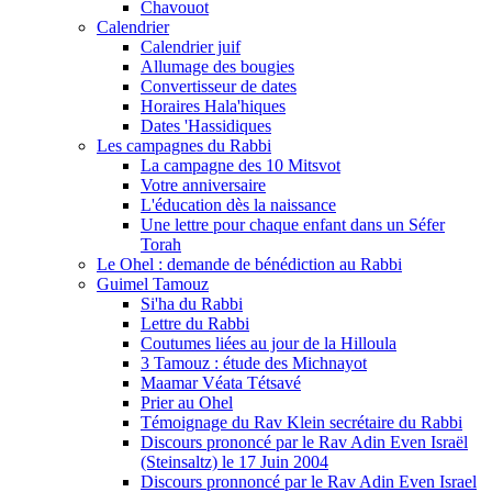
Chavouot
Calendrier
Calendrier juif
Allumage des bougies
Convertisseur de dates
Horaires Hala'hiques
Dates 'Hassidiques
Les campagnes du Rabbi
La campagne des 10 Mitsvot
Votre anniversaire
L'éducation dès la naissance
Une lettre pour chaque enfant dans un Séfer
Torah
Le Ohel : demande de bénédiction au Rabbi
Guimel Tamouz
Si'ha du Rabbi
Lettre du Rabbi
Coutumes liées au jour de la Hilloula
3 Tamouz : étude des Michnayot
Maamar Véata Tétsavé
Prier au Ohel
Témoignage du Rav Klein secrétaire du Rabbi
Discours prononcé par le Rav Adin Even Israël
(Steinsaltz) le 17 Juin 2004
Discours pronnoncé par le Rav Adin Even Israel