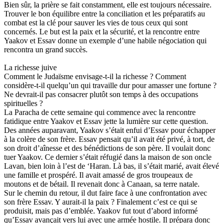
Bien sûr, la prière se fait constamment, elle est toujours nécessaire.
Trouver le bon équilibre entre la conciliation et les préparatifs au
combat est la clé pour sauver les vies de tous ceux qui sont
concernés. Le but est la paix et la sécurité, et la rencontre entre
Yaakov et Essav donne un exemple d’une habile négociation qui
rencontra un grand succès.
La richesse juive
Comment le Judaïsme envisage-t-il la richesse ? Comment
considère-t-il quelqu’un qui travaille dur pour amasser une fortune ?
Ne devrait-il pas consacrer plutôt son temps à des occupations
spirituelles ?
La Paracha de cette semaine qui commence avec la rencontre
fatidique entre Yaakov et Essav jette la lumière sur cette question.
Des années auparavant, Yaakov s’était enfui d’Essav pour échapper
à la colère de son frère. Essav pensait qu’il avait été privé, à tort, de
son droit d’aînesse et des bénédictions de son père. Il voulait donc
tuer Yaakov. Ce dernier s’était réfugié dans la maison de son oncle
Lavan, bien loin à l’est de ‘Haran. Là bas, il s’était marié, avait élevé
une famille et prospéré. Il avait amassé de gros troupeaux de
moutons et de bétail. Il revenait donc à Canaan, sa terre natale.
Sur le chemin du retour, il dut faire face à une confrontation avec
son frère Essav. Y aurait-il la paix ? Finalement c’est ce qui se
produisit, mais pas d’emblée. Yaakov fut tout d’abord informé
qu’Essav avançait vers lui avec une armée hostile. Il prépara donc