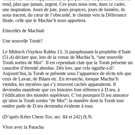
rend, plus que jamais, urgent. Ces jours nous sont, dans ce cadre,
une inspiration. Jours de joie, jours propices, jours de lumière, ils
nous tracent, du cœur de l’obscurité, le chemin vers la Délivrance
finale, celle que le Machia’h nous apportera.
Etincelles de Machiah
Une nouvelle Torah?
Le Midrach (Vayikra Rabba 13, 3) paraphrasant la prophétie d’Isaïe
(51,4) déclare que, lors de la venue de Machia’h, “une nouvelle
Torah sortira de Moi”. Il est cependant clair que la Torah présente un
caractère d’éternité absolue. Dès lors, que cela signifie-t-il?
Aujourd’hui, la Torah se présente sous l’apparence de récits tels que
ceux de Lavan, de Bilam etc. En revanche, lorsque Machia’h
viendra, les mystères qui s’y trouvent cachés apparaitront. Il
deviendra manifeste que ces histoires font référence à D.ieu, à
l’édification des mondes supérieurs. C’est pourquoi D.ieu annonce
qu’alors la Torah sortira “de Moi”: la manière dont la Torah tout
entière parle de D.ieu deviendra évidente à tous.
(D’après Kéter Chem Tov, sec. 84 et 242) H.N.
Vivre avec la Paracha