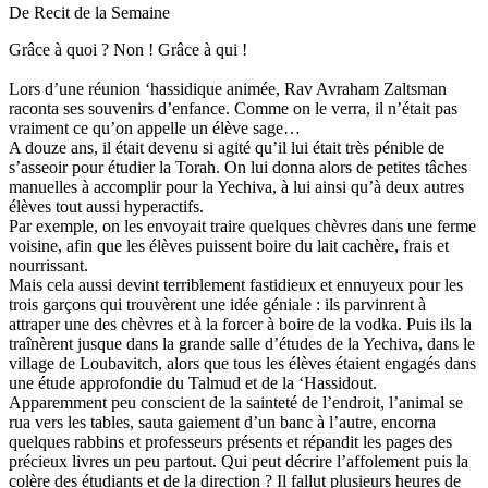
De Recit de la Semaine
Grâce à quoi ? Non ! Grâce à qui !
Lors d’une réunion ‘hassidique animée, Rav Avraham Zaltsman
raconta ses souvenirs d’enfance. Comme on le verra, il n’était pas
vraiment ce qu’on appelle un élève sage…
A douze ans, il était devenu si agité qu’il lui était très pénible de
s’asseoir pour étudier la Torah. On lui donna alors de petites tâches
manuelles à accomplir pour la Yechiva, à lui ainsi qu’à deux autres
élèves tout aussi hyperactifs.
Par exemple, on les envoyait traire quelques chèvres dans une ferme
voisine, afin que les élèves puissent boire du lait cachère, frais et
nourrissant.
Mais cela aussi devint terriblement fastidieux et ennuyeux pour les
trois garçons qui trouvèrent une idée géniale : ils parvinrent à
attraper une des chèvres et à la forcer à boire de la vodka. Puis ils la
traînèrent jusque dans la grande salle d’études de la Yechiva, dans le
village de Loubavitch, alors que tous les élèves étaient engagés dans
une étude approfondie du Talmud et de la ‘Hassidout.
Apparemment peu conscient de la sainteté de l’endroit, l’animal se
rua vers les tables, sauta gaiement d’un banc à l’autre, encorna
quelques rabbins et professeurs présents et répandit les pages des
précieux livres un peu partout. Qui peut décrire l’affolement puis la
colère des étudiants et de la direction ? Il fallut plusieurs heures de