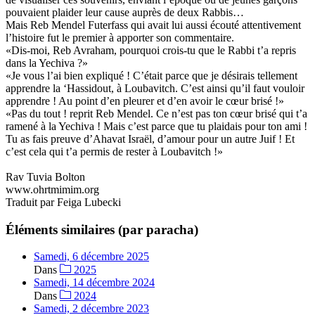
pouvaient plaider leur cause auprès de deux Rabbis…
Mais Reb Mendel Futerfass qui avait lui aussi écouté attentivement
l’histoire fut le premier à apporter son commentaire.
«Dis-moi, Reb Avraham, pourquoi crois-tu que le Rabbi t’a repris
dans la Yechiva ?»
«Je vous l’ai bien expliqué ! C’était parce que je désirais tellement
apprendre la ‘Hassidout, à Loubavitch. C’est ainsi qu’il faut vouloir
apprendre ! Au point d’en pleurer et d’en avoir le cœur brisé !»
«Pas du tout ! reprit Reb Mendel. Ce n’est pas ton cœur brisé qui t’a
ramené à la Yechiva ! Mais c’est parce que tu plaidais pour ton ami !
Tu as fais preuve d’Ahavat Israël, d’amour pour un autre Juif ! Et
c’est cela qui t’a permis de rester à Loubavitch !»
Rav Tuvia Bolton
www.ohrtmimim.org
Traduit par Feiga Lubecki
Éléments similaires (par paracha)
Samedi, 6 décembre 2025
Dans
2025
Samedi, 14 décembre 2024
Dans
2024
Samedi, 2 décembre 2023