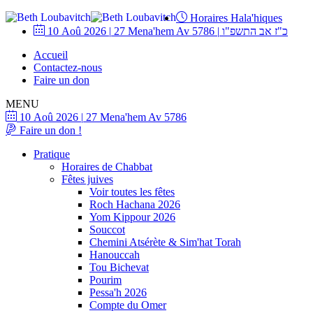
Horaires Hala'hiques
10 Aoû 2026
|
27 Mena'hem Av 5786
|
כ"ז אב התשפ"ו
Accueil
Contactez-nous
Faire un don
MENU
10 Aoû 2026
|
27 Mena'hem Av 5786
Faire un don !
Pratique
Horaires de Chabbat
Fêtes juives
Voir toutes les fêtes
Roch Hachana 2026
Yom Kippour 2026
Souccot
Chemini Atsérète & Sim'hat Torah
Hanouccah
Tou Bichevat
Pourim
Pessa'h 2026
Compte du Omer