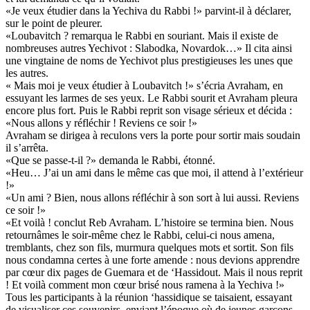
«Je veux étudier dans la Yechiva du Rabbi !» parvint-il à déclarer,
sur le point de pleurer.
«Loubavitch ? remarqua le Rabbi en souriant. Mais il existe de
nombreuses autres Yechivot : Slabodka, Novardok…» Il cita ainsi
une vingtaine de noms de Yechivot plus prestigieuses les unes que
les autres.
« Mais moi je veux étudier à Loubavitch !» s’écria Avraham, en
essuyant les larmes de ses yeux. Le Rabbi sourit et Avraham pleura
encore plus fort. Puis le Rabbi reprit son visage sérieux et décida :
«Nous allons y réfléchir ! Reviens ce soir !»
Avraham se dirigea à reculons vers la porte pour sortir mais soudain
il s’arrêta.
«Que se passe-t-il ?» demanda le Rabbi, étonné.
«Heu… J’ai un ami dans le même cas que moi, il attend à l’extérieur
!»
«Un ami ? Bien, nous allons réfléchir à son sort à lui aussi. Reviens
ce soir !»
«Et voilà ! conclut Reb Avraham. L’histoire se termina bien. Nous
retournâmes le soir-même chez le Rabbi, celui-ci nous amena,
tremblants, chez son fils, murmura quelques mots et sortit. Son fils
nous condamna certes à une forte amende : nous devions apprendre
par cœur dix pages de Guemara et de ‘Hassidout. Mais il nous reprit
! Et voilà comment mon cœur brisé nous ramena à la Yechiva !»
Tous les participants à la réunion ‘hassidique se taisaient, essayant
de visualiser ces souvenirs, enviant l’époque où de jeunes garçons