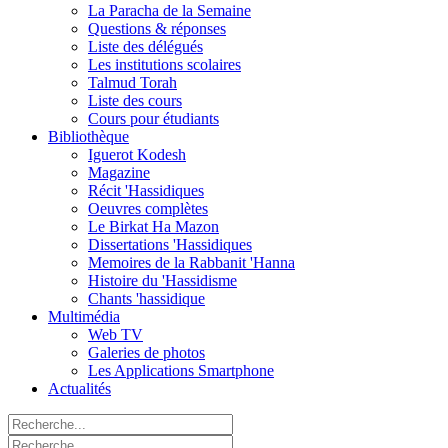
La Paracha de la Semaine
Questions & réponses
Liste des délégués
Les institutions scolaires
Talmud Torah
Liste des cours
Cours pour étudiants
Bibliothèque
Iguerot Kodesh
Magazine
Récit 'Hassidiques
Oeuvres complètes
Le Birkat Ha Mazon
Dissertations 'Hassidiques
Memoires de la Rabbanit 'Hanna
Histoire du 'Hassidisme
Chants 'hassidique
Multimédia
Web TV
Galeries de photos
Les Applications Smartphone
Actualités