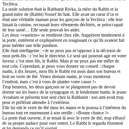
Yechiva.
La seule solution était la Rabbanit Rivka, la mère du Rabbi et la
grand-mère de (Rabbi) Yossef Its’hak. Elle avait un cœur d’or et
était une véritable maman pour les garçons de la Yechiva : elle leur
faisait la cuisine, recousait leurs vêtements déchirés, se préoccupait
de leur santé… Elle seule pouvait les aider.
Les deux «vauriens» se rendirent chez elle, frappèrent timidement à
la porte, entrèrent et expliquèrent en rougissant ce qu’ils avaient fait
pour mériter une telle punition.
Elle était intelligente : «Je ne peux pas m’opposer à la décision de
mon petit-fils : c’est lui le directeur. Le seul qui pourrait agir en votre
faveur, c’est mon fils, le Rabbi. Mais je ne peux pas me mêler de
tout cela. Cependant, je peux vous donner un conseil : chaque
matin, à dix heures, mon fils le Rabbi est assis dans son bureau et
boit un verre de thé. Venez demain matin, je vous montrerai
l’endroit, mais c’est à vous de plaider votre cause !»
Trop heureux, les deux garçons ne se plaignirent pas de devoir
dormir sur les bancs de la synagogue et, le lendemain matin, le jeune
Avraham se présenta tout seul chez la Rabbanit : son ami avait trop
peur et préférait attendre à l’extérieur.
Elle lui mit le verre de thé dans les mains et le poussa à l’intérieur du
bureau tout en murmurant à son oreille : «Bonne chance !»
La porte était ouverte, il se tenait là avec le verre de thé, trop effrayé
de sa propre audace pour oser entrer. Le Rabbi le regarda fixement
et lui demanda ce qu’il voulait.