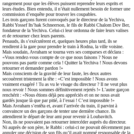
rangement pour que les élèves puissent reprendre leurs esprits et
leurs études. Bien entendu, il n’était nullement besoin de former une
commission d’enquête pour trouver les coupables.
Les trois garçons furent convoqués par le directeur de la Yechiva,
Rabbi Yossef Its’hak Schneerson, le fils de Rabbi Chalom Dov Ber,
fondateur de la Yechiva. Celui-ci leur ordonna de faire leurs valises
et de retourner chez leurs parents.
Penauds, ils s’exécutèrent et, quelques heures plus tard, ils se
rendirent à la gare pour prendre le train à Rodna, la ville voisine.
Mais soudain, Avraham se tourna vers ses comparses et déclara :
«Vous rendez-vous compte de ce que nous faisons ? Nous ne
pouvons pas partir comme cela ! Quitter la Yechiva ! Nous devons
retourner et demander pardon !»
Mais conscients de la gravité de leur faute, les deux autres
secouèrent tristement la tête : «C’est impossible ! Nous avons
vraiment exagéré ! Tu as vu le visage du directeur ? Il ne veut plus
nous revoir ! Nous sommes définitivement rejetés !» L’autre garçon
renchérit : «Nous étions déjà peu appréciés et on ne nous avait
gardés jusque là que par pitié, à l’essai ! C’est impossible !»
Mais Avraham s’entêta et, avant l’arrivée du train, il parvint à
convaincre un des garçons de tenter une dernière chance. Ils
attendirent le départ de leur ami pour revenir à Loubavitch.
Non, ils ne pouvaient pas retourner intercéder auprès du directeur.
Ni auprès de son père, le Rabbi : celui-ci ne pouvait décemment pas
annuler une décision de son fils qu’il avait nommé responsable de la