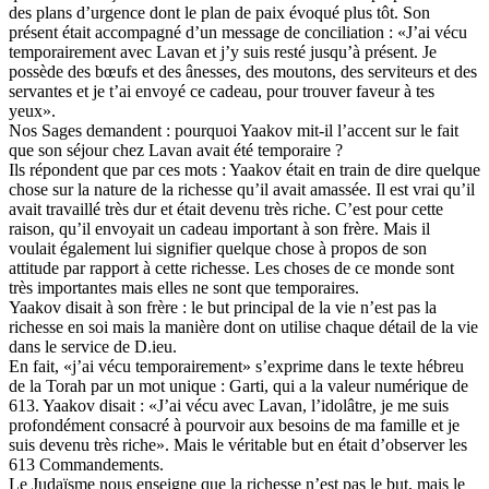
des plans d’urgence dont le plan de paix évoqué plus tôt. Son
présent était accompagné d’un message de conciliation : «J’ai vécu
temporairement avec Lavan et j’y suis resté jusqu’à présent. Je
possède des bœufs et des ânesses, des moutons, des serviteurs et des
servantes et je t’ai envoyé ce cadeau, pour trouver faveur à tes
yeux».
Nos Sages demandent : pourquoi Yaakov mit-il l’accent sur le fait
que son séjour chez Lavan avait été temporaire ?
Ils répondent que par ces mots : Yaakov était en train de dire quelque
chose sur la nature de la richesse qu’il avait amassée. Il est vrai qu’il
avait travaillé très dur et était devenu très riche. C’est pour cette
raison, qu’il envoyait un cadeau important à son frère. Mais il
voulait également lui signifier quelque chose à propos de son
attitude par rapport à cette richesse. Les choses de ce monde sont
très importantes mais elles ne sont que temporaires.
Yaakov disait à son frère : le but principal de la vie n’est pas la
richesse en soi mais la manière dont on utilise chaque détail de la vie
dans le service de D.ieu.
En fait, «j’ai vécu temporairement» s’exprime dans le texte hébreu
de la Torah par un mot unique : Garti, qui a la valeur numérique de
613. Yaakov disait : «J’ai vécu avec Lavan, l’idolâtre, je me suis
profondément consacré à pourvoir aux besoins de ma famille et je
suis devenu très riche». Mais le véritable but en était d’observer les
613 Commandements.
Le Judaïsme nous enseigne que la richesse n’est pas le but, mais le