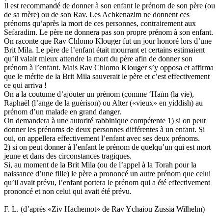
Il est recommandé de donner à son enfant le prénom de son père (ou
de sa mère) ou de son Rav. Les Achkenazim ne donnent ces
prénoms qu’après la mort de ces personnes, contrairement aux
Sefaradim. Le père ne donnera pas son propre prénom à son enfant.
On raconte que Rav Chlomo Klouger fut un jour honoré lors d’une
Brit Mila. Le père de l’enfant était mourrant et certains estimaient
qu’il valait mieux attendre la mort du père afin de donner son
prénom à l’enfant. Mais Rav Chlomo Klouger s’y opposa et affirma
que le mérite de la Brit Mila sauverait le père et c’est effectivement
ce qui arriva !
On a la coutume d’ajouter un prénom (comme ‘Haïm (la vie),
Raphaël (l’ange de la guérison) ou Alter («vieux» en yiddish) au
prénom d’un malade en grand danger.
On demandera à une autorité rabbinique compétente 1) si on peut
donner les prénoms de deux personnes différentes à un enfant. Si
oui, on appellera effectivement l’enfant avec ses deux prénoms.
2) si on peut donner à l’enfant le prénom de quelqu’un qui est mort
jeune et dans des circonstances tragiques.
Si, au moment de la Brit Mila (ou de l’appel à la Torah pour la
naissance d’une fille) le père a prononcé un autre prénom que celui
qu’il avait prévu, l’enfant portera le prénom qui a été effectivement
prononcé et non celui qui avait été prévu.
F. L. (d’après «Ziv Hachemot» de Rav Ychaiou Zussia Wilhelm)