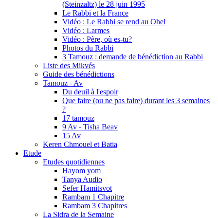
(Steinzaltz) le 28 juin 1995
Le Rabbi et la France
Vidéo : Le Rabbi se rend au Ohel
Vidéo : Larmes
Vidéo : Père, où es-tu?
Photos du Rabbi
3 Tamouz : demande de bénédiction au Rabbi
Liste des Mikvés
Guide des bénédictions
Tamouz - Av
Du deuil à l'espoir
Que faire (ou ne pas faire) durant les 3 semaines
?
17 tamouz
9 Av - Tisha Beav
15 Av
Keren Chmouel et Batia
Etude
Etudes quotidiennes
Hayom yom
Tanya Audio
Sefer Hamitsvot
Rambam 1 Chapitre
Rambam 3 Chapitres
La Sidra de la Semaine