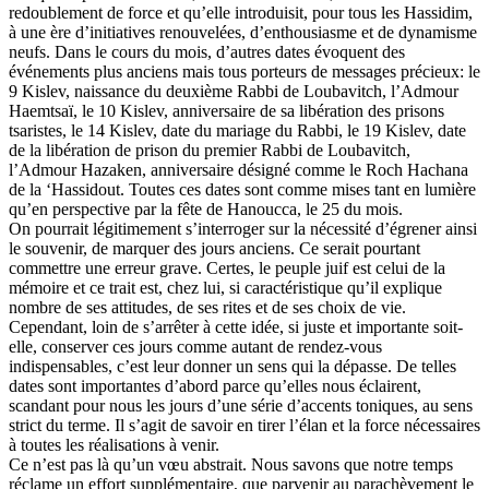
redoublement de force et qu’elle introduisit, pour tous les Hassidim,
à une ère d’initiatives renouvelées, d’enthousiasme et de dynamisme
neufs. Dans le cours du mois, d’autres dates évoquent des
événements plus anciens mais tous porteurs de messages précieux: le
9 Kislev, naissance du deuxième Rabbi de Loubavitch, l’Admour
Haemtsaï, le 10 Kislev, anniversaire de sa libération des prisons
tsaristes, le 14 Kislev, date du mariage du Rabbi, le 19 Kislev, date
de la libération de prison du premier Rabbi de Loubavitch,
l’Admour Hazaken, anniversaire désigné comme le Roch Hachana
de la ‘Hassidout. Toutes ces dates sont comme mises tant en lumière
qu’en perspective par la fête de Hanoucca, le 25 du mois.
On pourrait légitimement s’interroger sur la nécessité d’égrener ainsi
le souvenir, de marquer des jours anciens. Ce serait pourtant
commettre une erreur grave. Certes, le peuple juif est celui de la
mémoire et ce trait est, chez lui, si caractéristique qu’il explique
nombre de ses attitudes, de ses rites et de ses choix de vie.
Cependant, loin de s’arrêter à cette idée, si juste et importante soit-
elle, conserver ces jours comme autant de rendez-vous
indispensables, c’est leur donner un sens qui la dépasse. De telles
dates sont importantes d’abord parce qu’elles nous éclairent,
scandant pour nous les jours d’une série d’accents toniques, au sens
strict du terme. Il s’agit de savoir en tirer l’élan et la force nécessaires
à toutes les réalisations à venir.
Ce n’est pas là qu’un vœu abstrait. Nous savons que notre temps
réclame un effort supplémentaire, que parvenir au parachèvement le