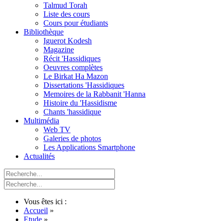
Talmud Torah
Liste des cours
Cours pour étudiants
Bibliothèque
Iguerot Kodesh
Magazine
Récit 'Hassidiques
Oeuvres complètes
Le Birkat Ha Mazon
Dissertations 'Hassidiques
Memoires de la Rabbanit 'Hanna
Histoire du 'Hassidisme
Chants 'hassidique
Multimédia
Web TV
Galeries de photos
Les Applications Smartphone
Actualités
Vous êtes ici :
Accueil
»
Etude
»