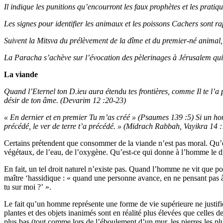
Il indique les punitions qu’encourront les faux prophètes et les pratiqu
Les signes pour identifier les animaux et les poissons Cachers sont ra
Suivent la Mitsva du prélèvement de la dîme et du premier-né animal, 
La Paracha s’achève sur l’évocation des pèlerinages à Jérusalem qui
La viande
Quand l’Eternel ton D.ieu aura étendu tes frontières, comme Il te l’a
désir de ton âme.
(Devarim 12 :20-23)
« En dernier et en premier Tu m’as créé » (Psaumes 139 :5) Si un homme 
précédé, le ver de terre t’a précédé. » (Midrach Rabbah, Vayikra 14 :
Certains prétendent que consommer de la viande n’est pas moral. Qu’e
végétaux, de l’eau, de l’oxygène. Qu’est-ce qui donne à l’homme le d
En fait, un tel droit naturel n’existe pas. Quand l’homme ne vit que po
maître ‘hassidique : « quand une personne avance, en ne pensant pas à
tu sur moi ?’ ».
Le fait qu’un homme représente une forme de vie supérieure ne justifi
plantes et des objets inanimés sont en réalité plus élevées que celles
plus bas (tout comme lors de l’éboulement d’un mur, les pierres les plus