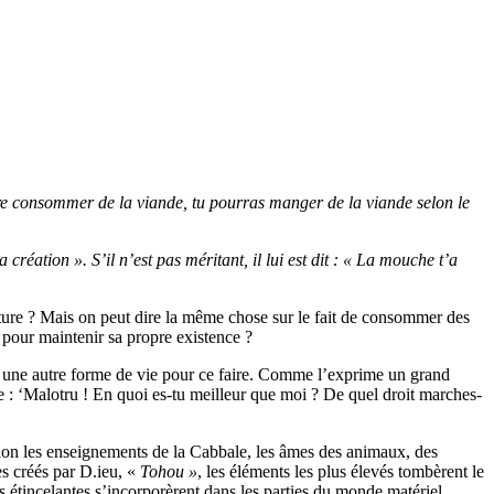
sire consommer de la viande, tu pourras manger de la viande selon le
réation ». S’il n’est pas méritant, il lui est dit : « La mouche t’a
ture ? Mais on peut dire la même chose sur le fait de consommer des
pour maintenir sa propre existence ?
lise une autre forme de vie pour ce faire. Comme l’exprime un grand
 : ‘Malotru ! En quoi es-tu meilleur que moi ? De quel droit marches-
selon les enseignements de la Cabbale, les âmes des animaux, des
es créés par D.ieu, «
Tohou »
, les éléments les plus élevés tombèrent le
us étincelantes s’incorporèrent dans les parties du monde matériel