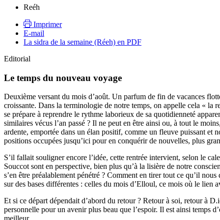
Reéh
Imprimer
E-mail
La sidra de la semaine (Réeh) en PDF
Editorial
Le temps du nouveau voyage
Deuxième versant du mois d’août. Un parfum de fin de vacances flotte 
croissante. Dans la terminologie de notre temps, on appelle cela « la
se prépare à reprendre le rythme laborieux de sa quotidienneté appare
similaires vécus l’an passé ? Il ne peut en être ainsi ou, à tout le moins
ardente, emportée dans un élan positif, comme un fleuve puissant et
positions occupées jusqu’ici pour en conquérir de nouvelles, plus grand
S’il fallait souligner encore l’idée, cette rentrée intervient, selon l
Souccot sont en perspective, bien plus qu’à la lisière de notre conscie
s’en être préalablement pénétré ? Comment en tirer tout ce qu’il nous
sur des bases différentes : celles du mois d’Elloul, ce mois où le lien av
Et si ce départ dépendait d’abord du retour ? Retour à soi, retour à D
personnelle pour un avenir plus beau que l’espoir. Il est ainsi temps d
meilleur.