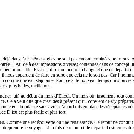
déjà dans l’air même si elles ne sont pas encore terminées pour tous. A
 rentrée ». Au-delà des impressions diverses contenues dans ce concept,
mment immuable. Est-ce à dire que rien n’a changé et que ce départ-ci 
, il nous appartient de faire en sorte que cela ne le soit pas. Car l’homme 
 non comme une eau stagnante. Pour cela, le nouveau temps qui s’ouvre
es, plus belles, meilleures.
e calendrier juif, au début du mois d’Elloul. Un mois où, justement, tou
nce. Cela veut dire que c’est dès à présent qu’il convient de s’y prépar
 donne en abondance sans avoir d’abord mis en place les réceptacles néce
ec D.ieu est plus facile et plus fort.
.ieu. Comme une redécouverte ou une renaissance. Ce retour ne conduit p
’entreprendre le voyage – à la fois de retour et de départ. Il est temps d