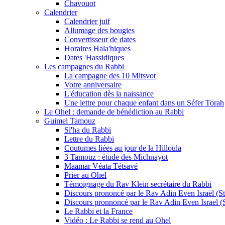
Chavouot
Calendrier
Calendrier juif
Allumage des bougies
Convertisseur de dates
Horaires Hala'hiques
Dates 'Hassidiques
Les campagnes du Rabbi
La campagne des 10 Mitsvot
Votre anniversaire
L'éducation dès la naissance
Une lettre pour chaque enfant dans un Séfer Torah
Le Ohel : demande de bénédiction au Rabbi
Guimel Tamouz
Si'ha du Rabbi
Lettre du Rabbi
Coutumes liées au jour de la Hilloula
3 Tamouz : étude des Michnayot
Maamar Véata Tétsavé
Prier au Ohel
Témoignage du Rav Klein secrétaire du Rabbi
Discours prononcé par le Rav Adin Even Israël (Ste
Discours pronnoncé par le Rav Adin Even Israel (St
Le Rabbi et la France
Vidéo : Le Rabbi se rend au Ohel