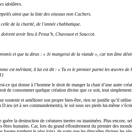
es idolâtres.
ppelés ainsi que la liste des oiseaux non Cachers.
celle de la charité, de l’année chabbatique.
 doivent avoir lieu à Pessa’h, Chavouot
et Souccot.
 promis et que tu diras : « Je mangerai de la viande », car ton âme dé
est méritant, il lui est dit : « Tu es le premier parmi les œuvres de la c
1)
st-ce qui donne à l’homme le droit de manger la chair d’une autre créa
roit de consommer quelque création divine que ce soit, tout simplement 
ur soutenir et améliorer son propre bien-être, rien ne justifie qu’il uti
 D.ieu (et à ses commandements), le sol sous ses pieds lui-même s’écrie
e guère la destruction de créatures inertes ou inanimées. Plus encore, 
 des êtres humains. Car, lors du grand effondrement du premier des mond
 hautes tombent le plus loin), de sorte que les étincelles divines les pl