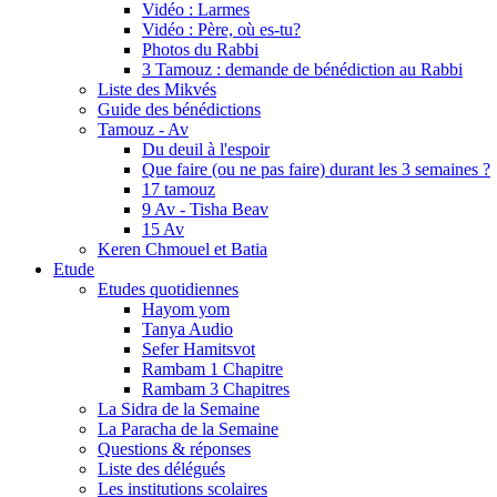
Vidéo : Larmes
Vidéo : Père, où es-tu?
Photos du Rabbi
3 Tamouz : demande de bénédiction au Rabbi
Liste des Mikvés
Guide des bénédictions
Tamouz - Av
Du deuil à l'espoir
Que faire (ou ne pas faire) durant les 3 semaines ?
17 tamouz
9 Av - Tisha Beav
15 Av
Keren Chmouel et Batia
Etude
Etudes quotidiennes
Hayom yom
Tanya Audio
Sefer Hamitsvot
Rambam 1 Chapitre
Rambam 3 Chapitres
La Sidra de la Semaine
La Paracha de la Semaine
Questions & réponses
Liste des délégués
Les institutions scolaires