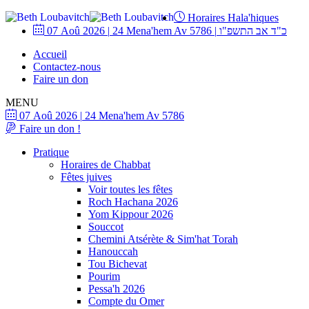
Horaires Hala'hiques
07 Aoû 2026
|
24 Mena'hem Av 5786
|
כ"ד אב התשפ"ו
Accueil
Contactez-nous
Faire un don
MENU
07 Aoû 2026
|
24 Mena'hem Av 5786
Faire un don !
Pratique
Horaires de Chabbat
Fêtes juives
Voir toutes les fêtes
Roch Hachana 2026
Yom Kippour 2026
Souccot
Chemini Atsérète & Sim'hat Torah
Hanouccah
Tou Bichevat
Pourim
Pessa'h 2026
Compte du Omer