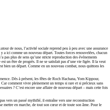
utour de nous, l’activité sociale reprend peu à peu avec une assurance
 il y a ici comme un nouveau départ. Toutes forces renouvelées, chacun
n’a pas plus de sens qu’une stricte reproduction des événements
est un être de progrès. Il ne se satisfait pas d’une vie figée. Il la veut
 est bien un départ. Comme en un nouveau combat, nous quittons les
t commence. Dès à présent, les fêtes de Roch Hachana, Yom Kippour,
er. Car comment vivre pleinement un temps si rare et si précieux sans
ssaires ? C’est encore une affaire de nouveau départ – mais cette fois
as vers un passé mythifié, il entraîne vers une reconstruction
e se mettre en marche, de tout son cœur et de toute son âme. Pour le