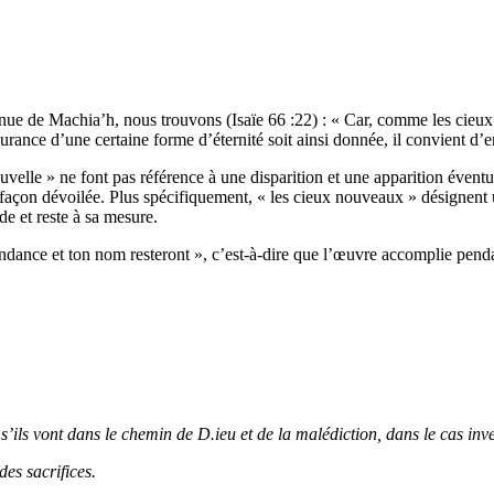
venue de Machia’h, nous trouvons (Isaïe 66 :22) : « Car, comme les cieux 
surance d’une certaine forme d’éternité soit ainsi donnée, il convient 
 nouvelle » ne font pas référence à une disparition et une apparition éve
façon dévoilée. Plus spécifiquement, « les cieux nouveaux » désignent un
e et reste à sa mesure.
cendance et ton nom resteront », c’est-à-dire que l’œuvre accomplie pend
s’ils vont dans le chemin de D.ieu et de la malédiction, dans le cas inv
des sacrifices.