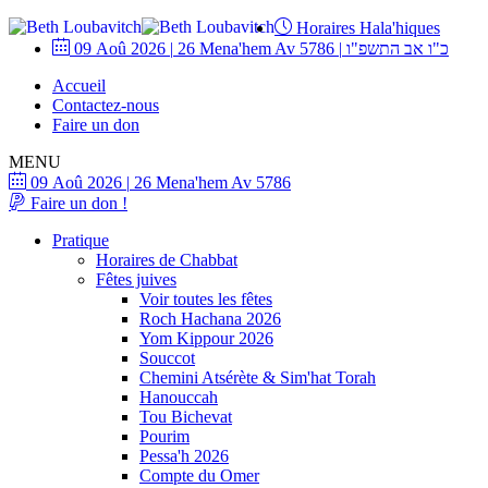
Horaires Hala'hiques
09 Aoû 2026
|
26 Mena'hem Av 5786
|
כ"ו אב התשפ"ו
Accueil
Contactez-nous
Faire un don
MENU
09 Aoû 2026
|
26 Mena'hem Av 5786
Faire un don !
Pratique
Horaires de Chabbat
Fêtes juives
Voir toutes les fêtes
Roch Hachana 2026
Yom Kippour 2026
Souccot
Chemini Atsérète & Sim'hat Torah
Hanouccah
Tou Bichevat
Pourim
Pessa'h 2026
Compte du Omer