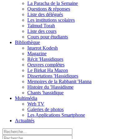
La Paracha de la Semaine
Questions & réponses
Liste des délégués
Les institutions scolaires
Talmud Torah
Liste des cours
Cours pour étudiants
Bibliothèque
Iguerot Kodesh
Magazine
Récit 'Hassidiques
Oeuvres complètes
Le Birkat Ha Mazon
Dissertations 'Hassidiques
Memoires de la Rabbanit 'Hanna
Histoire du 'Hassidisme
Chants 'hassidique
Multimédia
Web TV
Galeries de photos
Les Applications Smartphone
Actualités