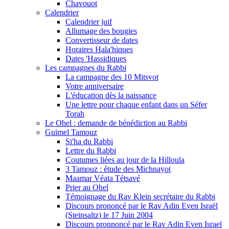
Chavouot
Calendrier
Calendrier juif
Allumage des bougies
Convertisseur de dates
Horaires Hala'hiques
Dates 'Hassidiques
Les campagnes du Rabbi
La campagne des 10 Mitsvot
Votre anniversaire
L'éducation dès la naissance
Une lettre pour chaque enfant dans un Séfer
Torah
Le Ohel : demande de bénédiction au Rabbi
Guimel Tamouz
Si'ha du Rabbi
Lettre du Rabbi
Coutumes liées au jour de la Hilloula
3 Tamouz : étude des Michnayot
Maamar Véata Tétsavé
Prier au Ohel
Témoignage du Rav Klein secrétaire du Rabbi
Discours prononcé par le Rav Adin Even Israël
(Steinsaltz) le 17 Juin 2004
Discours pronnoncé par le Rav Adin Even Israel