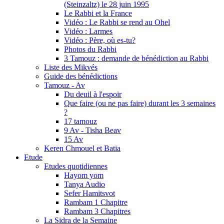
(Steinzaltz) le 28 juin 1995
Le Rabbi et la France
Vidéo : Le Rabbi se rend au Ohel
Vidéo : Larmes
Vidéo : Père, où es-tu?
Photos du Rabbi
3 Tamouz : demande de bénédiction au Rabbi
Liste des Mikvés
Guide des bénédictions
Tamouz - Av
Du deuil à l'espoir
Que faire (ou ne pas faire) durant les 3 semaines
?
17 tamouz
9 Av - Tisha Beav
15 Av
Keren Chmouel et Batia
Etude
Etudes quotidiennes
Hayom yom
Tanya Audio
Sefer Hamitsvot
Rambam 1 Chapitre
Rambam 3 Chapitres
La Sidra de la Semaine