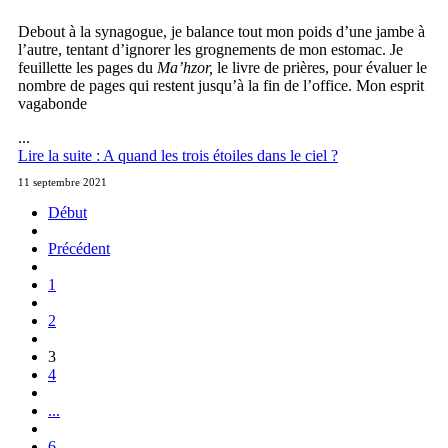
Debout à la synagogue, je balance tout mon poids d’une jambe à
l’autre, tentant d’ignorer les grognements de mon estomac. Je
feuillette les pages du
Ma’hzor
,
le livre de prières, pour évaluer le
nombre de pages qui restent jusqu’à la fin de l’office. Mon esprit
vagabonde
...
Lire la suite : A quand les trois étoiles dans le ciel ?
11 septembre 2021
Début
Précédent
1
2
3
4
...
6