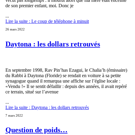
vécut pas longtemps : il mourut alors que ma mère était enceinte
de son premier enfant, moi. Donc je
...
Lire la suite : Le coup de téléphone à minuit
26 mars 2022
Daytona : les dollars retrouvés
En septembre 1998, Rav Pin’has Ezagui, le Chalia’h (émissaire)
du Rabbi à Daytona (Floride) se rendait en voiture à sa petite
synagogue quand il remarqua une affiche sur l’église locale :
«Vendu !» Il se sentit défaillir : depuis des années, il avait repéré
ce terrain, situé sur l’avenue
...
Lire la suite : Daytona : les dollars retrouvés
7 mars 2022
Question de poids…