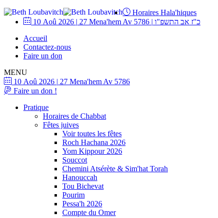
Horaires Hala'hiques
10 Aoû 2026
|
27 Mena'hem Av 5786
|
כ"ז אב התשפ"ו
Accueil
Contactez-nous
Faire un don
MENU
10 Aoû 2026
|
27 Mena'hem Av 5786
Faire un don !
Pratique
Horaires de Chabbat
Fêtes juives
Voir toutes les fêtes
Roch Hachana 2026
Yom Kippour 2026
Souccot
Chemini Atsérète & Sim'hat Torah
Hanouccah
Tou Bichevat
Pourim
Pessa'h 2026
Compte du Omer