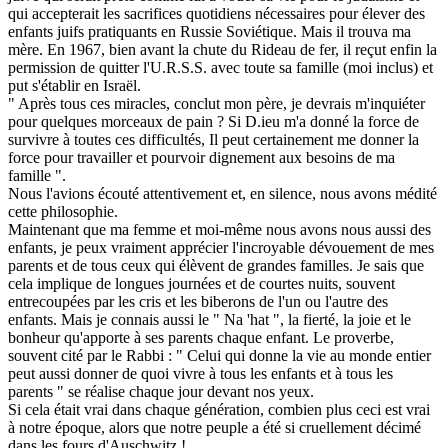
qui accepterait les sacrifices quotidiens nécessaires pour élever des
enfants juifs pratiquants en Russie Soviétique. Mais il trouva ma
mère. En 1967, bien avant la chute du Rideau de fer, il reçut enfin la
permission de quitter l'U.R.S.S. avec toute sa famille (moi inclus) et
put s'établir en Israël.
" Après tous ces miracles, conclut mon père, je devrais m'inquiéter
pour quelques morceaux de pain ? Si D.ieu m'a donné la force de
survivre à toutes ces difficultés, Il peut certainement me donner la
force pour travailler et pourvoir dignement aux besoins de ma
famille ".
Nous l'avions écouté attentivement et, en silence, nous avons médité
cette philosophie.
Maintenant que ma femme et moi-même nous avons nous aussi des
enfants, je peux vraiment apprécier l'incroyable dévouement de mes
parents et de tous ceux qui élèvent de grandes familles. Je sais que
cela implique de longues journées et de courtes nuits, souvent
entrecoupées par les cris et les biberons de l'un ou l'autre des
enfants. Mais je connais aussi le " Na 'hat ", la fierté, la joie et le
bonheur qu'apporte à ses parents chaque enfant. Le proverbe,
souvent cité par le Rabbi : " Celui qui donne la vie au monde entier
peut aussi donner de quoi vivre à tous les enfants et à tous les
parents " se réalise chaque jour devant nos yeux.
Si cela était vrai dans chaque génération, combien plus ceci est vrai
à notre époque, alors que notre peuple a été si cruellement décimé
dans les fours d'Auschwitz !