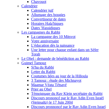
Chavouot
Calendrier
Calendrier juif
Allumage des bougies
Convertisseur de dates
Horaires Hala'hiques
Dates 'Hassidiques
Les campagnes du Rabbi
La campagne des 10 Mitsvot
Votre anniversaire
L'éducation dès la naissance
Une lettre pour chaque enfant dans un Séfer
Torah
Le Ohel : demande de bénédiction au Rabbi
Guimel Tamouz
Si'ha du Rabbi
Lettre du Rabbi
Coutumes liées au jour de la Hilloula
3 Tamouz : étude des Michnayot
Maamar Véata Tétsavé
Prier au Ohel
Témoignage du Rav Klein secrétaire du Rabbi
Discours prononcé par le Rav Adin Even Israël
(Steinsaltz) le 17 Juin 2004
Discours pronnoncé par le Rav Adin Even Israel