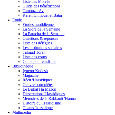
Liste des Mikvés
Guide des bénédictions
Tamouz - Av
Keren Chmouel et Batia
Etude
Etudes quotidiennes
La Sidra de la Semaine
La Paracha de la Semaine
Questions & réponses
Liste des délégués
Les institutions scolaires
Talmud Torah
Liste des cours
Cours pour étudiants
Bibliothèque
Iguerot Kodesh
Magazine
Récit 'Hassidiques
Oeuvres complètes
Le Birkat Ha Mazon
Dissertations 'Hassidiques
Memoires de la Rabbanit 'Hanna
Histoire du 'Hassidisme
Chants 'hassidique
Multimédia