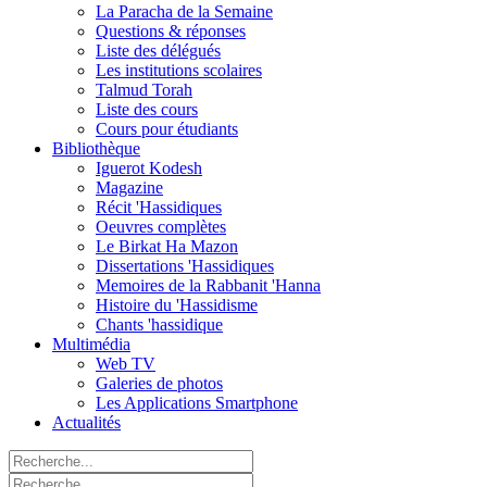
La Paracha de la Semaine
Questions & réponses
Liste des délégués
Les institutions scolaires
Talmud Torah
Liste des cours
Cours pour étudiants
Bibliothèque
Iguerot Kodesh
Magazine
Récit 'Hassidiques
Oeuvres complètes
Le Birkat Ha Mazon
Dissertations 'Hassidiques
Memoires de la Rabbanit 'Hanna
Histoire du 'Hassidisme
Chants 'hassidique
Multimédia
Web TV
Galeries de photos
Les Applications Smartphone
Actualités