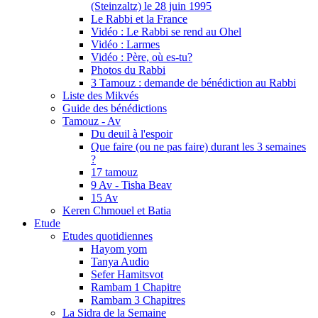
(Steinzaltz) le 28 juin 1995
Le Rabbi et la France
Vidéo : Le Rabbi se rend au Ohel
Vidéo : Larmes
Vidéo : Père, où es-tu?
Photos du Rabbi
3 Tamouz : demande de bénédiction au Rabbi
Liste des Mikvés
Guide des bénédictions
Tamouz - Av
Du deuil à l'espoir
Que faire (ou ne pas faire) durant les 3 semaines
?
17 tamouz
9 Av - Tisha Beav
15 Av
Keren Chmouel et Batia
Etude
Etudes quotidiennes
Hayom yom
Tanya Audio
Sefer Hamitsvot
Rambam 1 Chapitre
Rambam 3 Chapitres
La Sidra de la Semaine