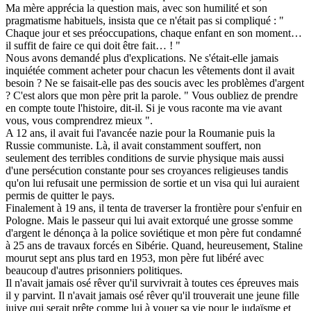
Ma mère apprécia la question mais, avec son humilité et son
pragmatisme habituels, insista que ce n'était pas si compliqué : "
Chaque jour et ses préoccupations, chaque enfant en son moment…
il suffit de faire ce qui doit être fait… ! "
Nous avons demandé plus d'explications. Ne s'était-elle jamais
inquiétée comment acheter pour chacun les vêtements dont il avait
besoin ? Ne se faisait-elle pas des soucis avec les problèmes d'argent
? C'est alors que mon père prit la parole. " Vous oubliez de prendre
en compte toute l'histoire, dit-il. Si je vous raconte ma vie avant
vous, vous comprendrez mieux ".
A 12 ans, il avait fui l'avancée nazie pour la Roumanie puis la
Russie communiste. Là, il avait constamment souffert, non
seulement des terribles conditions de survie physique mais aussi
d'une persécution constante pour ses croyances religieuses tandis
qu'on lui refusait une permission de sortie et un visa qui lui auraient
permis de quitter le pays.
Finalement à 19 ans, il tenta de traverser la frontière pour s'enfuir en
Pologne. Mais le passeur qui lui avait extorqué une grosse somme
d'argent le dénonça à la police soviétique et mon père fut condamné
à 25 ans de travaux forcés en Sibérie. Quand, heureusement, Staline
mourut sept ans plus tard en 1953, mon père fut libéré avec
beaucoup d'autres prisonniers politiques.
Il n'avait jamais osé rêver qu'il survivrait à toutes ces épreuves mais
il y parvint. Il n'avait jamais osé rêver qu'il trouverait une jeune fille
juive qui serait prête comme lui à vouer sa vie pour le judaïsme et