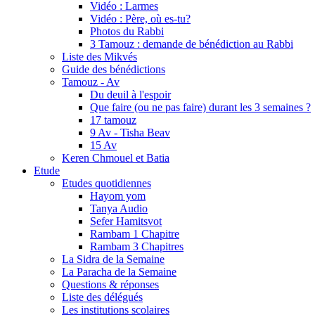
Vidéo : Larmes
Vidéo : Père, où es-tu?
Photos du Rabbi
3 Tamouz : demande de bénédiction au Rabbi
Liste des Mikvés
Guide des bénédictions
Tamouz - Av
Du deuil à l'espoir
Que faire (ou ne pas faire) durant les 3 semaines ?
17 tamouz
9 Av - Tisha Beav
15 Av
Keren Chmouel et Batia
Etude
Etudes quotidiennes
Hayom yom
Tanya Audio
Sefer Hamitsvot
Rambam 1 Chapitre
Rambam 3 Chapitres
La Sidra de la Semaine
La Paracha de la Semaine
Questions & réponses
Liste des délégués
Les institutions scolaires