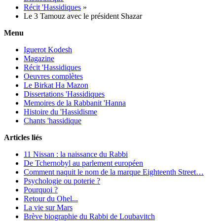
Récit 'Hassidiques
»
Le 3 Tamouz avec le président Shazar
Menu
Iguerot Kodesh
Magazine
Récit 'Hassidiques
Oeuvres complètes
Le Birkat Ha Mazon
Dissertations 'Hassidiques
Memoires de la Rabbanit 'Hanna
Histoire du 'Hassidisme
Chants 'hassidique
Articles liés
11 Nissan : la naissance du Rabbi
De Tchernobyl au parlement européen
Comment naquit le nom de la marque Eighteenth Street…
Psychologie ou poterie ?
Pourquoi ?
Retour du Ohel...
La vie sur Mars
Brève biographie du Rabbi de Loubavitch