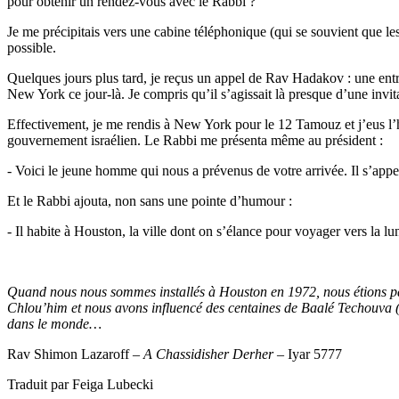
pour obtenir un rendez-vous avec le Rabbi ?
Je me précipitais vers une cabine téléphonique (qui se souvient que les
possible.
Quelques jours plus tard, je reçus un appel de Rav Hadakov : une entre
New York ce jour-là. Je compris qu’il s’agissait là presque d’une invita
Effectivement, je me rendis à New York pour le 12 Tamouz et j’eus l’h
gouvernement israélien. Le Rabbi me présenta même au président :
- Voici le jeune homme qui nous a prévenus de votre arrivée. Il s’appe
Et le Rabbi ajouta, non sans une pointe d’humour :
- Il habite à Houston, la ville dont on s’élance pour voyager vers la lu
Quand nous nous sommes installés à Houston en 1972, nous étions part
Chlou’him et nous avons influencé des centaines de Baalé Techouva (
dans le monde…
Rav Shimon Lazaroff –
A Chassidisher Derher –
Iyar 5777
Traduit par Feiga Lubecki