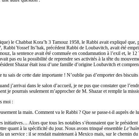
ique) le Chabbat Kora’h 3 Tamouz 1958, le Rabbi avait expliqué que, p
 Rabbi Yossef Its’hak, précédent Rabbi de Loubavitch, avait été empris
mouz, la sentence avait été commuée en condamnation à l’exil et, le 12
it pas eu la possibilité de reprendre ses activités à la tête du mouveme
sident Shazar était issu d’une famille d’origine Loubavitch et comprenai
 tu sais de cette date importante ! N’oublie pas d’emporter des biscuits
d j’arrivai dans le salon d’accueil, je ne pus que constater que l’endro
mment je pourrais seulement m’approcher de M. Shazar et remplir la missi
s moi :
reusement la main. Comment va le Rabbi ? Que se passe-t-il auprès de lu
es initiatives… Alors que tous les notables s’étonnaient que le président
ttre quant à la spécificité du jour. Nous avons trinqué ensemble
Le’haï
a un service : il se rendait maintenant à Mexico mais, sur le chemin du r