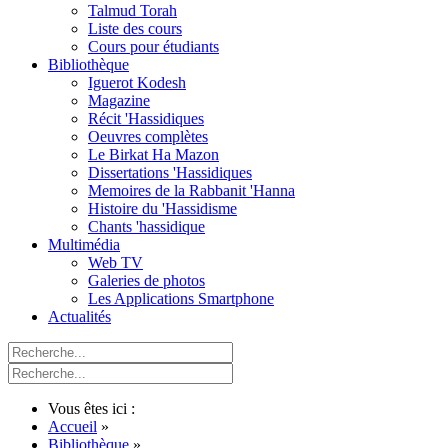
Talmud Torah
Liste des cours
Cours pour étudiants
Bibliothèque
Iguerot Kodesh
Magazine
Récit 'Hassidiques
Oeuvres complètes
Le Birkat Ha Mazon
Dissertations 'Hassidiques
Memoires de la Rabbanit 'Hanna
Histoire du 'Hassidisme
Chants 'hassidique
Multimédia
Web TV
Galeries de photos
Les Applications Smartphone
Actualités
Vous êtes ici :
Accueil
»
Bibliothèque
»