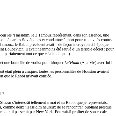
our les ‘Hassidim, le 3 Tamouz représentait, dans son essence, une
onné par les Soviétiques et condamné à mort pour « activités contre-
 Tamouz, le Rabbi précédent avait – de façon incroyable à l’époque -
nt Loubavitch, il avait néanmoins été sauvé d’un terrible décret : pour
t parfaitement tout ce que cela impliquait).
 et une bouteille de vodka pour trinquer
Le’Haïm
(A la Vie) avec lui !
it était plein à craquer, toutes les personnalités de Houston avaient
on que le Rabbi m’avait confiée.
i ?
 Shazar s’intéressât tellement à moi et au Rabbi que je représentais,
m,
comme deux ‘Hassidim heureux de se rencontrer, oubliant presque
etour, il passerait par New York. Pourrait-il profiter de son escale