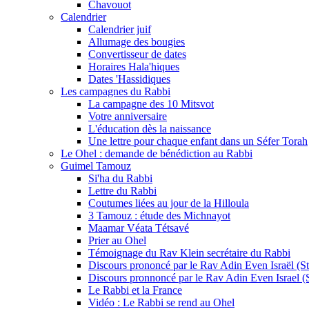
Chavouot
Calendrier
Calendrier juif
Allumage des bougies
Convertisseur de dates
Horaires Hala'hiques
Dates 'Hassidiques
Les campagnes du Rabbi
La campagne des 10 Mitsvot
Votre anniversaire
L'éducation dès la naissance
Une lettre pour chaque enfant dans un Séfer Torah
Le Ohel : demande de bénédiction au Rabbi
Guimel Tamouz
Si'ha du Rabbi
Lettre du Rabbi
Coutumes liées au jour de la Hilloula
3 Tamouz : étude des Michnayot
Maamar Véata Tétsavé
Prier au Ohel
Témoignage du Rav Klein secrétaire du Rabbi
Discours prononcé par le Rav Adin Even Israël (Ste
Discours pronnoncé par le Rav Adin Even Israel (St
Le Rabbi et la France
Vidéo : Le Rabbi se rend au Ohel