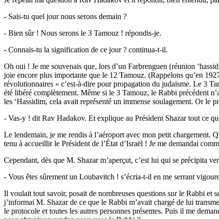
- Sais-tu quel jour nous serons demain ?
- Bien sûr ! Nous serons le 3 Tamouz ! répondis-je.
- Connais-tu la signification de ce jour ? continua-t-il.
Oh oui ! Je me souvenais que, lors d’un Farbrenguen (réunion ‘hassid
joie encore plus importante que le 12 Tamouz. (Rappelons qu’en 1927,
révolutionnaires » c’est-à-dire pour propagation du judaïsme. Le 3 Ta
été libéré complètement. Même si le 3 Tamouz, le Rabbi précédent n’ava
les ‘Hassidim, cela avait représenté un immense soulagement. Or le pré
- Vas-y ! dit Rav Hadakov. Et explique au Président Shazar tout ce que
Le lendemain, je me rendis à l’aéroport avec mon petit chargement. Quan
tenu à accueillir le Président de l’État d’Israël ! Je me demandai co
Cependant, dès que M. Shazar m’aperçut, c’est lui qui se précipita ver
- Vous êtes sûrement un Loubavitch ! s’écria-t-il en me serrant vigou
Il voulait tout savoir, posait de nombreuses questions sur le Rabbi et s
j’informai M. Shazar de ce que le Rabbi m’avait chargé de lui transme
le protocole et toutes les autres personnes présentes. Puis il me demand