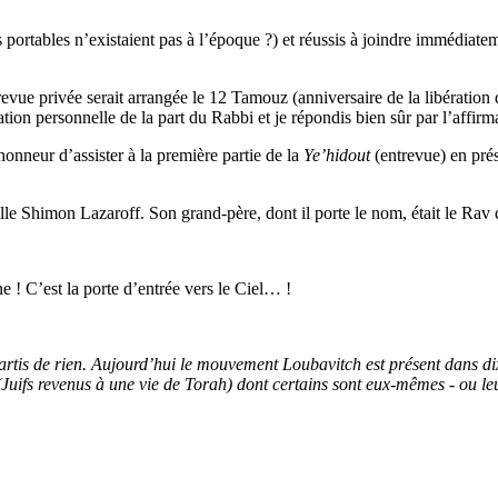
 portables n’existaient pas à l’époque ?) et réussis à joindre immédiate
vue privée serait arrangée le 12 Tamouz (anniversaire de la libération d
tion personnelle de la part du Rabbi et je répondis bien sûr par l’affirm
onneur d’assister à la première partie de la
Ye’hidout
(entrevue) en pré
lle Shimon Lazaroff. Son grand-père, dont il porte le nom, était le Rav
ne ! C’est la porte d’entrée vers le Ciel… !
is de rien. Aujourd’hui le mouvement Loubavitch est présent dans dix-
Juifs revenus à une vie de Torah) dont certains sont eux-mêmes - ou l