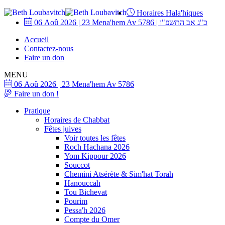
Horaires Hala'hiques
06 Aoû 2026
|
23 Mena'hem Av 5786
|
כ"ג אב התשפ"ו
Accueil
Contactez-nous
Faire un don
MENU
06 Aoû 2026
|
23 Mena'hem Av 5786
Faire un don !
Pratique
Horaires de Chabbat
Fêtes juives
Voir toutes les fêtes
Roch Hachana 2026
Yom Kippour 2026
Souccot
Chemini Atsérète & Sim'hat Torah
Hanouccah
Tou Bichevat
Pourim
Pessa'h 2026
Compte du Omer