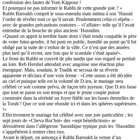
confession des fautes de Yom Kippour !
Et pourquoi ne pas informer le Rabbi de cette grande joie ? »
Rabbi Baroukh comprit le sous-entendu mais intima à son ‘Hassid
l’ordre de révéler tout ce qu’il savait. Prudemment celui-ci répéta –
avec de grandes précautions oratoires – «l’affaire» telle qu’il l’avait
entendue de la bouche de plus anciens ‘Hassidim.
«Quand on apprit la terrible faute dont s’était rendu coupable le père
de votre futur-gendre, il fut puni en public, humilié au point qu’il fut
obligé par la suite de s’enfuir de la ville. Ce n’est que des années
plus tard qu’il revint, une fois que le scandale s’était apaisé».
Le front du Rabbi se couvrit de plis tandis que son regard se perdait
au loin. Reb Hershel attendait avec angoisse une réaction plus
énergique. Mais, soudain, le Tsadik se secoua de sa rêverie
apparente et déclara d’une voix ferme : «Cette union a été décidée
au ciel et puisque telle est la volonté de D.ieu, le mariage sera
célébré ce soir comme prévu, de façon très joyeuse. Que D.ieu fasse
que tout se passe en son temps et que le jeune couple puisse
construire dans la sérénité un foyer fidèle sur les bases éternelles de
la Torah ! Que ce soit une réussite ici et dans les sphères supérieures
!»
Effectivement le mariage fut célébré avec une joie particulière ; les
sept jours de «Cheva Bra’hot» des «sept bénédictions» se
déroulèrent dans l’allégresse ‘hassidique typique puis les ‘Hassidim
s’apprêtèrent à rentrer chez eux.
Avant le départ, on annonça à Rabbi Baroukh la venue d’un