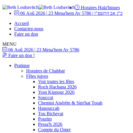
Horaires Hala'hiques
06 Aoû 2026
|
23 Mena'hem Av 5786
|
כ"ג אב התשפ"ו
Accueil
Contactez-nous
Faire un don
MENU
06 Aoû 2026
|
23 Mena'hem Av 5786
Faire un don !
Pratique
Horaires de Chabbat
Fêtes juives
Voir toutes les fêtes
Roch Hachana 2026
Yom Kippour 2026
Souccot
Chemini Atsérète & Sim'hat Torah
Hanouccah
Tou Bichevat
Pourim
Pessa'h 2026
Compte du Omer