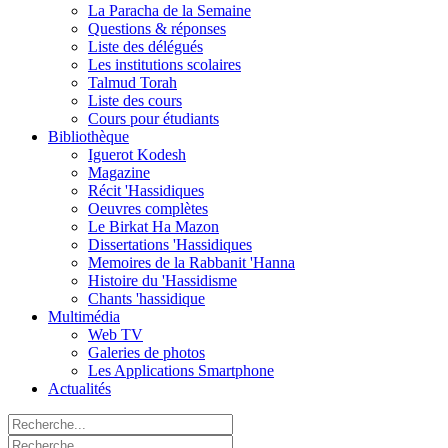
La Paracha de la Semaine
Questions & réponses
Liste des délégués
Les institutions scolaires
Talmud Torah
Liste des cours
Cours pour étudiants
Bibliothèque
Iguerot Kodesh
Magazine
Récit 'Hassidiques
Oeuvres complètes
Le Birkat Ha Mazon
Dissertations 'Hassidiques
Memoires de la Rabbanit 'Hanna
Histoire du 'Hassidisme
Chants 'hassidique
Multimédia
Web TV
Galeries de photos
Les Applications Smartphone
Actualités