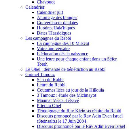
Chavouot
Calendrier
Calendrier juif
Allumage des bougies
Convertisseur de dates
Horaires Hala'hiques
Dates 'Hassidiques
Les campagnes du Rabbi
La campagne des 10 Mitsvot
Votre anniversaire
L'éducation dès la naissance
Une lettre pour chaque enfant dans un Séfer
Torah
Le Ohel : demande de bénédiction au Rabbi
Guimel Tamouz
Si'ha du Rabbi
Lettre du Rabbi
Coutumes liées au jour de la Hilloula
3 Tamouz : étude des Michnayot
Maamar Véata Tétsavé
Prier au Ohel
Témoignage du Rav Klein secrétaire du Rabbi
Discours prononcé par le Rav Adin Even Israël
(Steinsaltz) le 17 Juin 2004
Discours pronnoncé par le Rav Adin Even Israel