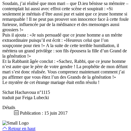
Soudain, j’ai réalisé que mon mari – que D.ieu bénisse sa mémoire –
contemplait lui aussi avec effroi cette scène et soupirait : «Si
seulement je méritais d’être aussi pur et saint que ce jeune homme si
remarquable ! Il ne peut pas prouver son innocence face à cette foule
furieuse, influencée par de la médisance et des mensonges aussi
grossiers !»
Puis il ajouta : «Je suis persuadé que ce jeune homme a un mérite
extraordinaire puisqu’il est écrit : «Heureux celui que l’on
soupçonne pour rien !» A la suite de cette terrible humiliation, il
méritera un grand privilège : son fils épousera la fille d’un Grand de
la génération !»
Et la Rabbanit âgée conclut : «Sachez, Rabbi, que ce jeune homme
n’est autre que le père de votre gendre ! La prophétie de mon défunt
mari s’est donc réalisée. Vous comprenez maintenant comment j’ai
pu affirmer que vous étiez l’un des Grands de la génération !»
Le mystère de cet étrange mariage était enfin résolu !
Sichat Hachavoua n°1115
traduit par Feiga Lubecki
Détails
Publication : 15 juin 2017
Retour en haut