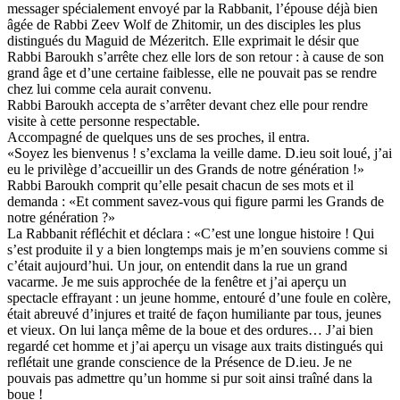
messager spécialement envoyé par la Rabbanit, l’épouse déjà bien
âgée de Rabbi Zeev Wolf de Zhitomir, un des disciples les plus
distingués du Maguid de Mézeritch. Elle exprimait le désir que
Rabbi Baroukh s’arrête chez elle lors de son retour : à cause de son
grand âge et d’une certaine faiblesse, elle ne pouvait pas se rendre
chez lui comme cela aurait convenu.
Rabbi Baroukh accepta de s’arrêter devant chez elle pour rendre
visite à cette personne respectable.
Accompagné de quelques uns de ses proches, il entra.
«Soyez les bienvenus ! s’exclama la veille dame. D.ieu soit loué, j’ai
eu le privilège d’accueillir un des Grands de notre génération !»
Rabbi Baroukh comprit qu’elle pesait chacun de ses mots et il
demanda : «Et comment savez-vous qui figure parmi les Grands de
notre génération ?»
La Rabbanit réfléchit et déclara : «C’est une longue histoire ! Qui
s’est produite il y a bien longtemps mais je m’en souviens comme si
c’était aujourd’hui. Un jour, on entendit dans la rue un grand
vacarme. Je me suis approchée de la fenêtre et j’ai aperçu un
spectacle effrayant : un jeune homme, entouré d’une foule en colère,
était abreuvé d’injures et traité de façon humiliante par tous, jeunes
et vieux. On lui lança même de la boue et des ordures… J’ai bien
regardé cet homme et j’ai aperçu un visage aux traits distingués qui
reflétait une grande conscience de la Présence de D.ieu. Je ne
pouvais pas admettre qu’un homme si pur soit ainsi traîné dans la
boue !