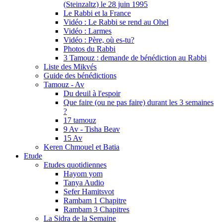
(Steinzaltz) le 28 juin 1995
Le Rabbi et la France
Vidéo : Le Rabbi se rend au Ohel
Vidéo : Larmes
Vidéo : Père, où es-tu?
Photos du Rabbi
3 Tamouz : demande de bénédiction au Rabbi
Liste des Mikvés
Guide des bénédictions
Tamouz - Av
Du deuil à l'espoir
Que faire (ou ne pas faire) durant les 3 semaines
?
17 tamouz
9 Av - Tisha Beav
15 Av
Keren Chmouel et Batia
Etude
Etudes quotidiennes
Hayom yom
Tanya Audio
Sefer Hamitsvot
Rambam 1 Chapitre
Rambam 3 Chapitres
La Sidra de la Semaine