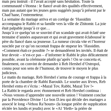
mais peu instruit - il l’avait accepté sans hésitation. Toute la
communauté s’étonna : le fiancé avait des qualités effectivement,
mais pas autant que les jeunes gens suggérés jusqu’à présent par le
Chad’hane, l’entremetteur.
La semaine du mariage arriva et un cortège de ‘Hassidim
accompagna le Rabbi et sa famille vers la ville de Zhitomir. La joie
était palpable jusqu’à ce que…
Jusqu’à ce quelqu’un se souvint d‘un scandale qui avait éclaté une
trentaine d’années auparavant et qui avait gravement éclaboussé le
père du fiancé dans sa jeunesse. La rumeur circula vite et l’horreur
suscitée par ce qu’on racontait frappa de stupeur les ‘Hassidim.
«Comment était-ce possible ?» se demandèrent les invités. Il était de
leur devoir – n’est-ce pas – d’informer le Rabbi le plus délicatement
possible, avant la cérémonie plutôt qu’après ! On se concerta et,
finalement, on convint de demander à Reb Hershel d’Ostropol,
connu pour son sens de l’humour, de trouver le moyen le plus
judicieux.
Le matin du mariage, Reb Hershel s’arma de courage et frappa à la
porte de la chambre de Rabbi Baroukh. Le sourire aux lèvres, Reb
Hershel entra et s’écria : «Mazal Tov, Rabbi, Mazal Tov !»
La Rabbi le regarda avec étonnement et Reb Hershel continua :
«Nous venons d’apprendre une nouvelle union ! Vraiment conclue
par la Providence Divine ! Le bon D.ieu qui décide des mariages a
associé le long «Vehou Ra’houm» (la longue prière de supplication
récitée les lundis et jeudis) avec le «Al ‘Heth» la prière de