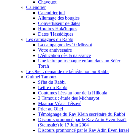
Chavouot
Calendrier
Calendrier juif
Allumage des bougies
Convertisseur de dates
Horaires Hala'hiques
Dates 'Hassidiques
Les campagnes du Rabbi
La campagne des 10 Mitsvot
Votre anniversaire
L'éducation dès la naissance
Une lettre pour chaque enfant dans un Séfer
Torah
Le Ohel : demande de bénédiction au Rabbi
Guimel Tamouz
Si'ha du Rabbi
Lettre du Rabbi
Coutumes liées au jour de la Hilloula
3 Tamouz : étude des Michnayot
Maamar Véata Tétsavé
Prier au Ohel
Témoignage du Rav Klein secrétaire du Rabbi
Discours prononcé par le Rav Adin Even Israël
(Steinsaltz) le 17 Juin 2004
Discours pronnoncé par le Rav Adin Even Israel