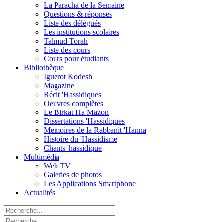
La Paracha de la Semaine
Questions & réponses
Liste des délégués
Les institutions scolaires
Talmud Torah
Liste des cours
Cours pour étudiants
Bibliothèque
Iguerot Kodesh
Magazine
Récit 'Hassidiques
Oeuvres complètes
Le Birkat Ha Mazon
Dissertations 'Hassidiques
Memoires de la Rabbanit 'Hanna
Histoire du 'Hassidisme
Chants 'hassidique
Multimédia
Web TV
Galeries de photos
Les Applications Smartphone
Actualités