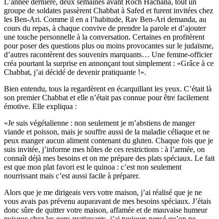
L’année dernière, deux semaines avant Roch Hachana, tout un
groupe de soldates passèrent Chabbat à Safed et furent invitées chez
les Ben-Ari. Comme il en a l’habitude, Rav Ben-Ari demanda, au
cours du repas, à chaque convive de prendre la parole et d’ajouter
une touche personnelle à la conversation. Certaines en profitèrent
pour poser des questions plus ou moins provocantes sur le judaïsme,
d’autres racontèrent des souvenirs marquants… Une femme-officier
créa pourtant la surprise en annonçant tout simplement : «Grâce à ce
Chabbat, j’ai décidé de devenir pratiquante !».
Bien entendu, tous la regardèrent en écarquillant les yeux. C’était là
son premier Chabbat et elle n’était pas connue pour être facilement
émotive. Elle expliqua :
«Je suis végétalienne : non seulement je m’abstiens de manger
viande et poisson, mais je souffre aussi de la maladie céliaque et ne
peux manger aucun aliment contenant du gluten. Chaque fois que je
suis invitée, j’informe mes hôtes de ces restrictions : à l’armée, on
connaît déjà mes besoins et on me prépare des plats spéciaux. Le fait
est que mon plat favori est le quinoa : c’est non seulement
nourrissant mais c’est aussi facile à préparer.
Alors que je me dirigeais vers votre maison, j’ai réalisé que je ne
vous avais pas prévenu auparavant de mes besoins spéciaux. J’étais
donc sûre de quitter votre maison, affamée et de mauvaise humeur
puisque chez les gens pratiquants, j’ai toujours pensé qu’on ne