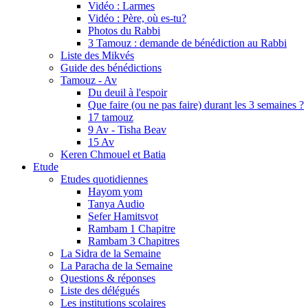
Vidéo : Larmes
Vidéo : Père, où es-tu?
Photos du Rabbi
3 Tamouz : demande de bénédiction au Rabbi
Liste des Mikvés
Guide des bénédictions
Tamouz - Av
Du deuil à l'espoir
Que faire (ou ne pas faire) durant les 3 semaines ?
17 tamouz
9 Av - Tisha Beav
15 Av
Keren Chmouel et Batia
Etude
Etudes quotidiennes
Hayom yom
Tanya Audio
Sefer Hamitsvot
Rambam 1 Chapitre
Rambam 3 Chapitres
La Sidra de la Semaine
La Paracha de la Semaine
Questions & réponses
Liste des délégués
Les institutions scolaires