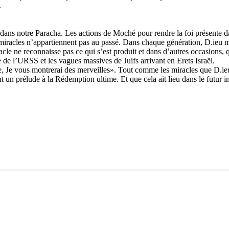
.
dans notre Paracha. Les actions de Moché pour rendre la foi présente da
s miracles n’appartiennent pas au passé. Dans chaque génération, D.ieu
racle ne reconnaisse pas ce qui s’est produit et dans d’autres occasions, 
 de l’URSS et les vagues massives de Juifs arrivant en Erets Israël.
 Je vous montrerai des merveilles». Tout comme les miracles que D.ieu 
t un prélude à la Rédemption ultime. Et que cela ait lieu dans le futur 