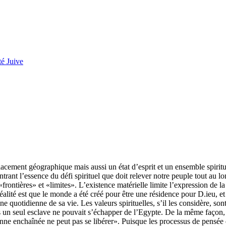
é Juive
acement géographique mais aussi un état d’esprit et un ensemble spirit
ant l’essence du défi spirituel que doit relever notre peuple tout au lon
ontières» et «limites». L’existence matérielle limite l’expression de la
 réalité est que le monde a été créé pour être une résidence pour D.ieu, 
ne quotidienne de sa vie. Les valeurs spirituelles, s’il les considère, so
s un seul esclave ne pouvait s’échapper de l’Egypte. De la même façon, t
 enchaînée ne peut pas se libérer». Puisque les processus de pensée de