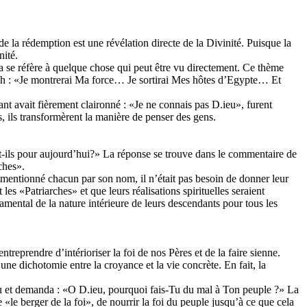
e la rédemption est une révélation directe de la Divinité. Puisque la
nité.
ra se réfère à quelque chose qui peut être vu directement. Ce thème
Torah : «Je montrerai Ma force… Je sortirai Mes hôtes d’Egypte… Et
nt avait fièrement claironné : «Je ne connais pas D.ieu», furent
, ils transformèrent la manière de penser des gens.
ont-ils pour aujourd’hui?» La réponse se trouve dans le commentaire de
ches».
 mentionné chacun par son nom, il n’était pas besoin de donner leur
 les «Patriarches» et que leurs réalisations spirituelles seraient
mental de la nature intérieure de leurs descendants pour tous les
reprendre d’intérioriser la foi de nos Pères et de la faire sienne.
ne dichotomie entre la croyance et la vie concrète. En fait, la
u et demanda : «O D.ieu, pourquoi fais-Tu du mal à Ton peuple ?» La
 «le berger de la foi», de nourrir la foi du peuple jusqu’à ce que cela