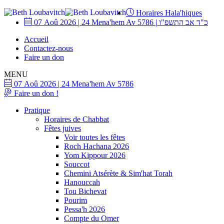
Horaires Hala'hiques
07 Aoû 2026
|
24 Mena'hem Av 5786
|
כ"ד אב התשפ"ו
Accueil
Contactez-nous
Faire un don
MENU
07 Aoû 2026
|
24 Mena'hem Av 5786
Faire un don !
Pratique
Horaires de Chabbat
Fêtes juives
Voir toutes les fêtes
Roch Hachana 2026
Yom Kippour 2026
Souccot
Chemini Atsérète & Sim'hat Torah
Hanouccah
Tou Bichevat
Pourim
Pessa'h 2026
Compte du Omer