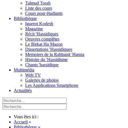
Talmud Torah
Liste des cours
Cours pour étudiants
Bibliothèque
Iguerot Kodesh
Magazine
Récit 'Hassidiques
Oeuvres complètes
Le Birkat Ha Mazon
Dissertations 'Hassidiques
Memoires de la Rabbanit 'Hanna
Histoire du 'Hassidisme
Chants 'hassidique
Multimédia
Web TV
Galeries de photos
Les Applications Smartphone
Actualités
Vous êtes ici :
Accueil
»
Bibliothèque
»