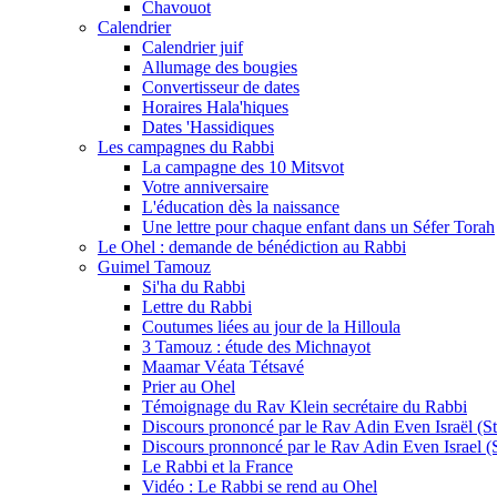
Chavouot
Calendrier
Calendrier juif
Allumage des bougies
Convertisseur de dates
Horaires Hala'hiques
Dates 'Hassidiques
Les campagnes du Rabbi
La campagne des 10 Mitsvot
Votre anniversaire
L'éducation dès la naissance
Une lettre pour chaque enfant dans un Séfer Torah
Le Ohel : demande de bénédiction au Rabbi
Guimel Tamouz
Si'ha du Rabbi
Lettre du Rabbi
Coutumes liées au jour de la Hilloula
3 Tamouz : étude des Michnayot
Maamar Véata Tétsavé
Prier au Ohel
Témoignage du Rav Klein secrétaire du Rabbi
Discours prononcé par le Rav Adin Even Israël (Ste
Discours pronnoncé par le Rav Adin Even Israel (St
Le Rabbi et la France
Vidéo : Le Rabbi se rend au Ohel