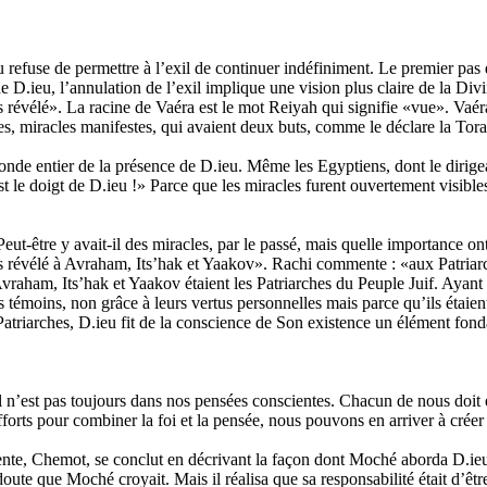
refuse de permettre à l’exil de continuer indéfiniment. Le premier pas d
e D.ieu, l’annulation de l’exil implique une vision plus claire de la Divi
is révélé». La racine de Vaéra est le mot Reiyah qui signifie «vue». Vaé
laies, miracles manifestes, qui avaient deux buts, comme le déclare la 
monde entier de la présence de D.ieu. Même les Egyptiens, dont le dirigea
t le doigt de D.ieu !» Parce que les miracles furent ouvertement visibles
Peut-être y avait-il des miracles, par le passé, mais quelle importance 
is révélé à Avraham, Its’hak et Yaakov». Rachi commente : «aux Patriar
Avraham, Its’hak et Yaakov étaient les Patriarches du Peuple Juif. Ayant
es témoins, non grâce à leurs vertus personnelles mais parce qu’ils étaient
triarches, D.ieu fit de la conscience de Son existence un élément fonda
 n’est pas toujours dans nos pensées conscientes. Chacun de nous doit ent
rts pour combiner la foi et la pensée, nous pouvons en arriver à créer u
ente, Chemot, se conclut en décrivant la façon dont Moché aborda D.ie
ute que Moché croyait. Mais il réalisa que sa responsabilité était d’être