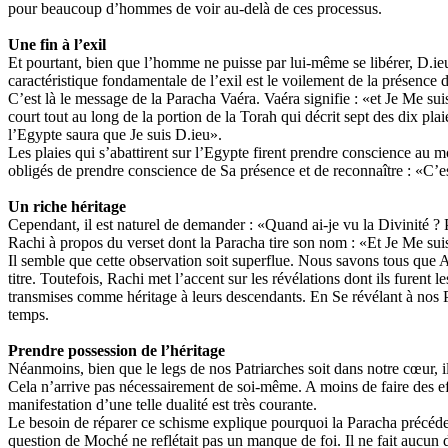
pour beaucoup d’hommes de voir au-delà de ces processus.
Une fin à l’exil
Et pourtant, bien que l’homme ne puisse par lui-même se libérer, D.ieu 
caractéristique fondamentale de l’exil est le voilement de la présence d
C’est là le message de la Paracha Vaéra. Vaéra signifie : «et Je Me su
court tout au long de la portion de la Torah qui décrit sept des dix p
l’Egypte saura que Je suis D.ieu».
Les plaies qui s’abattirent sur l’Egypte firent prendre conscience au 
obligés de prendre conscience de Sa présence et de reconnaître : «C’es
Un riche héritage
Cependant, il est naturel de demander : «Quand ai-je vu la Divinité ? 
Rachi à propos du verset dont la Paracha tire son nom : «Et Je Me su
Il semble que cette observation soit superflue. Nous savons tous que 
titre. Toutefois, Rachi met l’accent sur les révélations dont ils furent l
transmises comme héritage à leurs descendants. En Se révélant à nos Pa
temps.
Prendre possession de l’héritage
Néanmoins, bien que le legs de nos Patriarches soit dans notre cœur, il
Cela n’arrive pas nécessairement de soi-même. A moins de faire des effo
manifestation d’une telle dualité est très courante.
Le besoin de réparer ce schisme explique pourquoi la Paracha précéd
question de Moché ne reflétait pas un manque de foi. Il ne fait aucun do