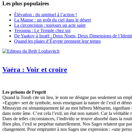
Les plus populaires
Élévation : du spirituel à l’action !
La Manne : un goût du ciel dans le désert
La circoncision : toujours un acte saint
Terouma : Le Temple chez soi
De Yaakov à Israël : Deux Noms, Deux Dimensions de l’Identit
Quand les plaies d’Égypte prennent leur temps
Vaéra : Voir et croire
Les prisons de l’esprit
Quand la Torah cite un lieu, le nom ne désigne pas seulement un empl
«Egypte» sert de symbole, nous enseignant la nature de l’exil et démontr
Mitsrayim est sémantiquement lié au mot hébreu Métsarim, signifiant «fr
dans notre âme. C’est cela l’exil, un état non naturel. Car la véritable
Dans de telles circonstances, l’individu se trouve absorbé dans la routi
Bien plus, l’exil se perpétue naturellement. Nos Sages relatent que pa
changement. Pour emprunter à nos Sages une expression : «une personne