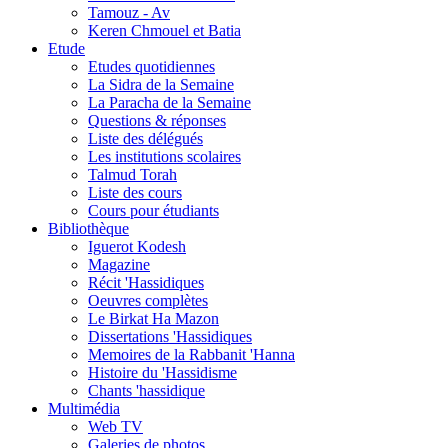
Tamouz - Av
Keren Chmouel et Batia
Etude
Etudes quotidiennes
La Sidra de la Semaine
La Paracha de la Semaine
Questions & réponses
Liste des délégués
Les institutions scolaires
Talmud Torah
Liste des cours
Cours pour étudiants
Bibliothèque
Iguerot Kodesh
Magazine
Récit 'Hassidiques
Oeuvres complètes
Le Birkat Ha Mazon
Dissertations 'Hassidiques
Memoires de la Rabbanit 'Hanna
Histoire du 'Hassidisme
Chants 'hassidique
Multimédia
Web TV
Galeries de photos