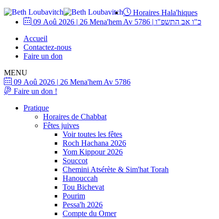
Horaires Hala'hiques
09 Aoû 2026
|
26 Mena'hem Av 5786
|
כ"ו אב התשפ"ו
Accueil
Contactez-nous
Faire un don
MENU
09 Aoû 2026
|
26 Mena'hem Av 5786
Faire un don !
Pratique
Horaires de Chabbat
Fêtes juives
Voir toutes les fêtes
Roch Hachana 2026
Yom Kippour 2026
Souccot
Chemini Atsérète & Sim'hat Torah
Hanouccah
Tou Bichevat
Pourim
Pessa'h 2026
Compte du Omer