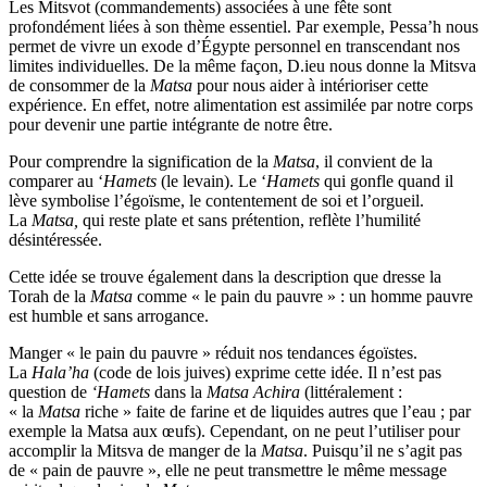
Les Mitsvot (commandements) associées à une fête sont
profondément liées à son thème essentiel. Par exemple, Pessa’h nous
permet de vivre un exode d’Égypte personnel en transcendant nos
limites individuelles. De la même façon, D.ieu nous donne la Mitsva
de consommer de la
Matsa
pour nous aider à intérioriser cette
expérience. En effet, notre alimentation est assimilée par notre corps
pour devenir une partie intégrante de notre être.
Pour comprendre la signification de la
Matsa
, il convient de la
comparer au ‘
Hamets
(le levain). Le ‘
Hamets
qui gonfle quand il
lève symbolise l’égoïsme, le contentement de soi et l’orgueil.
La
Matsa,
qui reste plate et sans prétention, reflète l’humilité
désintéressée.
Cette idée se trouve également dans la description que dresse la
Torah de la
Matsa
comme « le pain du pauvre » : un homme pauvre
est humble et sans arrogance.
Manger « le pain du pauvre » réduit nos tendances égoïstes.
La
Hala’ha
(code de lois juives) exprime cette idée. Il n’est pas
question de
‘Hamets
dans la
Matsa Achira
(littéralement :
« la
Matsa
riche » faite de farine et de liquides autres que l’eau ; par
exemple la Matsa aux œufs). Cependant, on ne peut l’utiliser pour
accomplir la Mitsva de manger de la
Matsa
. Puisqu’il ne s’agit pas
de « pain de pauvre », elle ne peut transmettre le même message