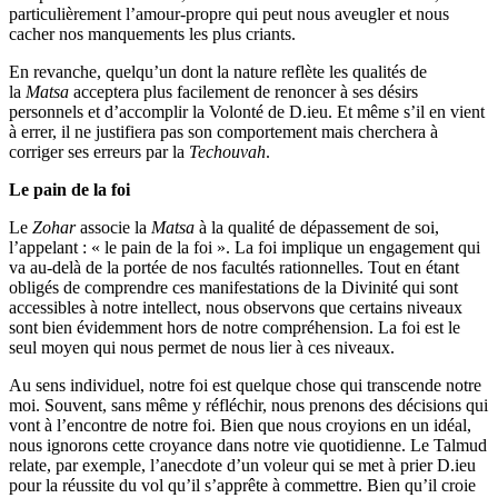
particulièrement l’amour-propre qui peut nous aveugler et nous
cacher nos manquements les plus criants.
En revanche, quelqu’un dont la nature reflète les qualités de
la
Matsa
acceptera plus facilement de renoncer à ses désirs
personnels et d’accomplir la Volonté de D.ieu. Et même s’il en vient
à errer, il ne justifiera pas son comportement mais cherchera à
corriger ses erreurs par la
Techouvah
.
Le pain de la foi
Le
Zohar
associe la
Matsa
à la qualité de dépassement de soi,
l’appelant : « le pain de la foi ». La foi implique un engagement qui
va au-delà de la portée de nos facultés rationnelles. Tout en étant
obligés de comprendre ces manifestations de la Divinité qui sont
accessibles à notre intellect, nous observons que certains niveaux
sont bien évidemment hors de notre compréhension. La foi est le
seul moyen qui nous permet de nous lier à ces niveaux.
Au sens individuel, notre foi est quelque chose qui transcende notre
moi. Souvent, sans même y réfléchir, nous prenons des décisions qui
vont à l’encontre de notre foi. Bien que nous croyions en un idéal,
nous ignorons cette croyance dans notre vie quotidienne. Le Talmud
relate, par exemple, l’anecdote d’un voleur qui se met à prier D.ieu
pour la réussite du vol qu’il s’apprête à commettre. Bien qu’il croie