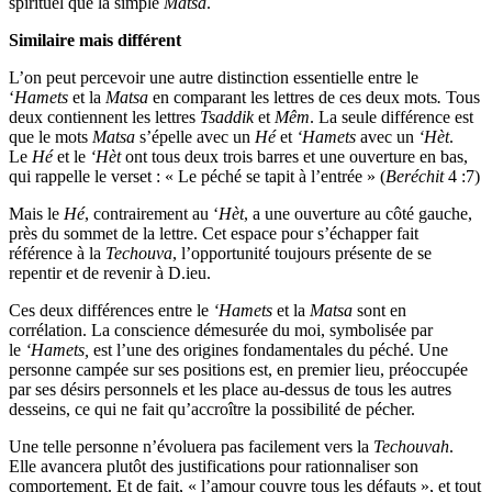
spirituel que la simple
Matsa
.
Similaire mais différent
L’on peut percevoir une autre distinction essentielle entre le
‘
Hamets
et la
Matsa
en comparant les lettres de ces deux mots
.
Tous
deux contiennent les lettres
Tsaddik
et
Mêm
. La seule différence est
que le mots
Matsa
s’épelle avec un
Hé
et
‘Hamets
avec un
‘Hèt
.
Le
Hé
et le
‘Hèt
ont tous deux trois barres et une ouverture en bas,
qui rappelle le verset : « Le péché se tapit à l’entrée » (
Beréchit
4 :7)
Mais le
Hé
, contrairement au ‘
Hèt
, a une ouverture au côté gauche,
près du sommet de la lettre. Cet espace pour s’échapper fait
référence à la
Techouva
, l’opportunité toujours présente de se
repentir et de revenir à D.ieu.
Ces deux différences entre le
‘Hamets
et la
Matsa
sont en
corrélation. La conscience démesurée du moi, symbolisée par
le
‘Hamets,
est l’une des origines fondamentales du péché. Une
personne campée sur ses positions est, en premier lieu, préoccupée
par ses désirs personnels et les place au-dessus de tous les autres
desseins, ce qui ne fait qu’accroître la possibilité de pécher.
Une telle personne n’évoluera pas facilement vers la
Techouvah
.
Elle avancera plutôt des justifications pour rationnaliser son
comportement. Et de fait, « l’amour couvre tous les défauts », et tout