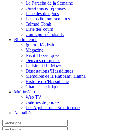
La Paracha de la Semaine
Questions & réponses
Liste des délégués
Les institutions scolaires
Talmud Torah
Liste des cours
Cours pour étudiants
Bibliothèque
Iguerot Kodesh
Magazine
Récit 'Hassidiques
Oeuvres complètes
Le Birkat Ha Mazon
Dissertations 'Hassidiques
Memoires de la Rabbanit 'Hanna
Histoire du 'Hassidisme
Chants 'hassidique
Multimédia
Web TV
Galeries de photos
Les Applications Smartphone
Actualités