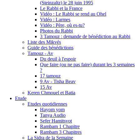
(Steinzaltz) le 28 juin 1995
Le Rabbi et la France
Vidéo : Le Rabbi se rend au Ohel
Vidéo : Larmes
Vidéo : Père, où es-tu?
Photos du Rabbi
3 Tamouz : demande de bénédiction au Rabbi
Liste des Mikvés
Guide des bénédictions
Tamouz - Av
Du deuil à l'espoir
Que faire (ou ne pas faire) durant les 3 semaines
?
17 tamouz
9 Av - Tisha Beav
15 Av
Keren Chmouel et Batia
Etude
Etudes quotidiennes
Hayom yom
Tanya Audio
Sefer Hamitsvot
Rambam 1 Chapitre
Rambam 3 Chapitres
La Sidra de la Semaine