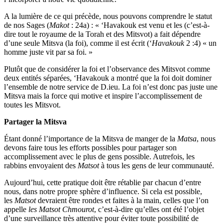
A la lumière de ce qui précède, nous pouvons comprendre le statut
de nos Sages (
Makot
: 24a) : « ‘Havakouk est venu et les (c’est-à-
dire tout le royaume de la Torah et des Mitsvot) a fait dépendre
d’une seule Mitsva (la foi), comme il est écrit (‘
Havakouk
2 :4) « un
homme juste vit par sa foi. »
Plutôt que de considérer la foi et l’observance des Mitsvot comme
deux entités séparées, ‘Havakouk a montré que la foi doit dominer
l’ensemble de notre service de D.ieu. La foi n’est donc pas juste une
Mitsva mais la force qui motive et inspire l’accomplissement de
toutes les Mitsvot.
Partager la Mitsva
Étant donné l’importance de la Mitsva de manger de la
Matsa
, nous
devons faire tous les efforts possibles pour partager son
accomplissement avec le plus de gens possible. Autrefois, les
rabbins envoyaient des
Matsot
à tous les gens de leur communauté.
Aujourd’hui, cette pratique doit être rétablie par chacun d’entre
nous, dans notre propre sphère d’influence. Si cela est possible,
les
Matsot
devraient être rondes et faites à la main, celles que l’on
appelle
les Matsot Chmourot
, c’est-à-dire qu’elles ont été l’objet
d’une surveillance très attentive pour éviter toute possibilité de