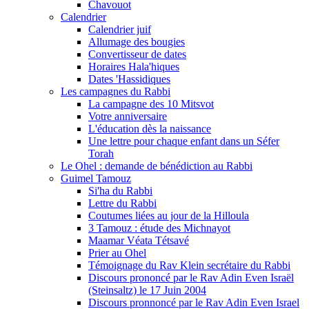
Chavouot
Calendrier
Calendrier juif
Allumage des bougies
Convertisseur de dates
Horaires Hala'hiques
Dates 'Hassidiques
Les campagnes du Rabbi
La campagne des 10 Mitsvot
Votre anniversaire
L'éducation dès la naissance
Une lettre pour chaque enfant dans un Séfer
Torah
Le Ohel : demande de bénédiction au Rabbi
Guimel Tamouz
Si'ha du Rabbi
Lettre du Rabbi
Coutumes liées au jour de la Hilloula
3 Tamouz : étude des Michnayot
Maamar Véata Tétsavé
Prier au Ohel
Témoignage du Rav Klein secrétaire du Rabbi
Discours prononcé par le Rav Adin Even Israël
(Steinsaltz) le 17 Juin 2004
Discours pronnoncé par le Rav Adin Even Israel