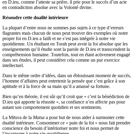
en D.ieu, comme l’atteste sa prière, il prie pour le succès d’un acte
en contradiction absolue avec la Volonté divine.
Résoudre cette dualité intérieure
La plupart d’entre nous ne sommes pas sujets à ce type d’erreurs
flagrantes mais chacun de nous peut trouver des exemples où notre
propre foi en D.ieu a failli et ne s’est pas intégrée à notre vie
quotidienne. Un étudiant en Torah peut avoir la foi absolue que les
enseignements qu’il étudie sont la parole de D.ieu et transcendent la
compréhension humaine. Toutefois, tout en étant activement engagé
dans ses études, il peut considérer cela comme un pur exercice
intellectuel.
Dans le même ordre d’idées, dans un éblouissant moment de succès,
l’homme d’affaires peut entretenir la pensée que c’est grâce à son
aptitude et à la force de sa main qu’il a amassé sa fortune.
Bien qu’en théorie, il est sûr qu’il croit que « c’est la bénédiction de
D.ieu qui apporte la réussite », sa confiance n’en affecte pas pour
autant son comportement quotidien et ses sentiments.
La Mitsva de la
Matsa
a pour but de nous aider à surmonter cette
dualité intérieure. Consommer ce « pain de la foi » nous fait prendre
conscience du besoin d’intérioriser notre foi et nous permet de
l’incorporer à notre vie quotidienne.