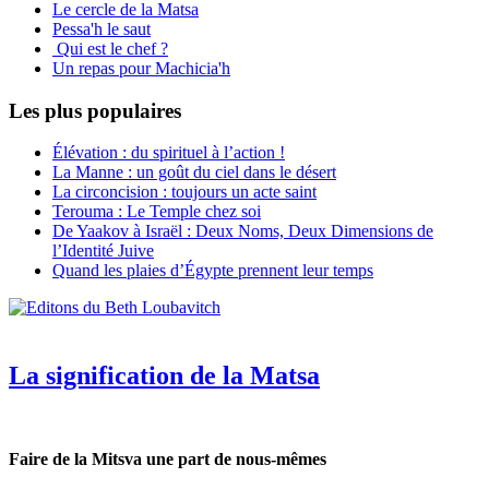
Le cercle de la Matsa
Pessa'h le saut
Qui est le chef ?
Un repas pour Machicia'h
Les plus populaires
Élévation : du spirituel à l’action !
La Manne : un goût du ciel dans le désert
La circoncision : toujours un acte saint
Terouma : Le Temple chez soi
De Yaakov à Israël : Deux Noms, Deux Dimensions de
l’Identité Juive
Quand les plaies d’Égypte prennent leur temps
La signification de la Matsa
Faire de la Mitsva une part de nous-mêmes