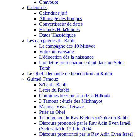
Chavouot
Calendrier
Calendrier juif
Allumage des bougies
Convertisseur de dates
Horaires Hala'hiques
Dates 'Hassidiques
Les campagnes du Rabbi
La campagne des 10 Mitsvot
Votre anniversaire
L'éducation dès la naissance
Une lettre pour chaque enfant dans un Séfer
Torah
Le Ohel : demande de bénédiction au Rabbi
Guimel Tamouz
Si'ha du Rabbi
Lettre du Rabbi
Coutumes liées au jour de la Hilloula
3 Tamouz : étude des Michnayot
Maamar Véata Tétsavé
Prier au Ohel
Témoignage du Rav Klein secrétaire du Rabbi
Discours prononcé par le Rav Adin Even Israël
(Steinsaltz) le 17 Juin 2004
Discours pronnoncé par le Rav Adin Even Israel