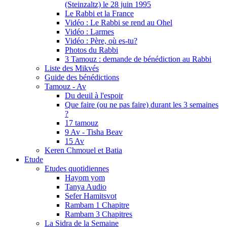
(Steinzaltz) le 28 juin 1995
Le Rabbi et la France
Vidéo : Le Rabbi se rend au Ohel
Vidéo : Larmes
Vidéo : Père, où es-tu?
Photos du Rabbi
3 Tamouz : demande de bénédiction au Rabbi
Liste des Mikvés
Guide des bénédictions
Tamouz - Av
Du deuil à l'espoir
Que faire (ou ne pas faire) durant les 3 semaines
?
17 tamouz
9 Av - Tisha Beav
15 Av
Keren Chmouel et Batia
Etude
Etudes quotidiennes
Hayom yom
Tanya Audio
Sefer Hamitsvot
Rambam 1 Chapitre
Rambam 3 Chapitres
La Sidra de la Semaine