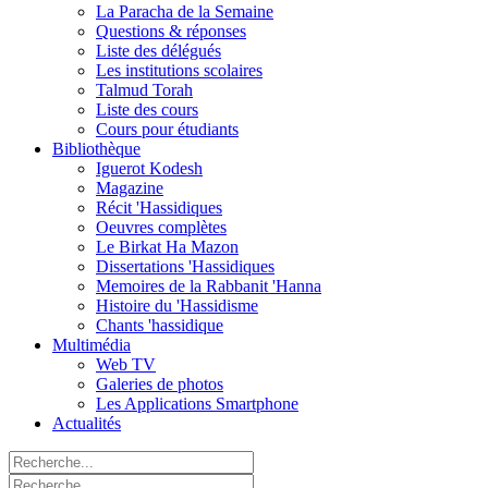
La Paracha de la Semaine
Questions & réponses
Liste des délégués
Les institutions scolaires
Talmud Torah
Liste des cours
Cours pour étudiants
Bibliothèque
Iguerot Kodesh
Magazine
Récit 'Hassidiques
Oeuvres complètes
Le Birkat Ha Mazon
Dissertations 'Hassidiques
Memoires de la Rabbanit 'Hanna
Histoire du 'Hassidisme
Chants 'hassidique
Multimédia
Web TV
Galeries de photos
Les Applications Smartphone
Actualités