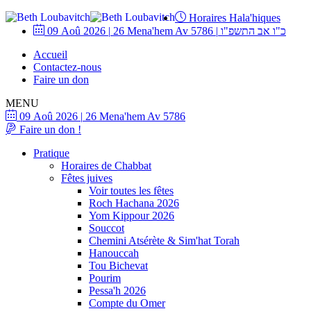
Horaires Hala'hiques
09 Aoû 2026
|
26 Mena'hem Av 5786
|
כ"ו אב התשפ"ו
Accueil
Contactez-nous
Faire un don
MENU
09 Aoû 2026
|
26 Mena'hem Av 5786
Faire un don !
Pratique
Horaires de Chabbat
Fêtes juives
Voir toutes les fêtes
Roch Hachana 2026
Yom Kippour 2026
Souccot
Chemini Atsérète & Sim'hat Torah
Hanouccah
Tou Bichevat
Pourim
Pessa'h 2026
Compte du Omer