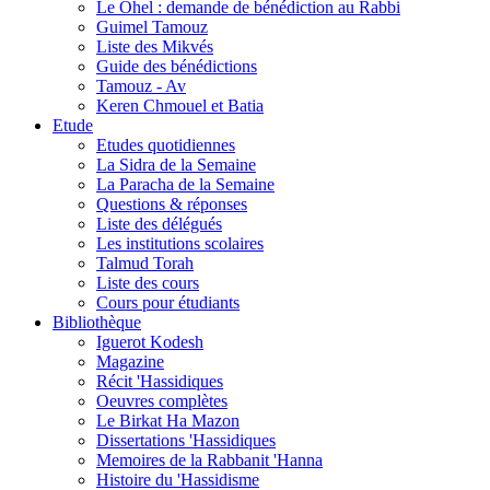
Le Ohel : demande de bénédiction au Rabbi
Guimel Tamouz
Liste des Mikvés
Guide des bénédictions
Tamouz - Av
Keren Chmouel et Batia
Etude
Etudes quotidiennes
La Sidra de la Semaine
La Paracha de la Semaine
Questions & réponses
Liste des délégués
Les institutions scolaires
Talmud Torah
Liste des cours
Cours pour étudiants
Bibliothèque
Iguerot Kodesh
Magazine
Récit 'Hassidiques
Oeuvres complètes
Le Birkat Ha Mazon
Dissertations 'Hassidiques
Memoires de la Rabbanit 'Hanna
Histoire du 'Hassidisme