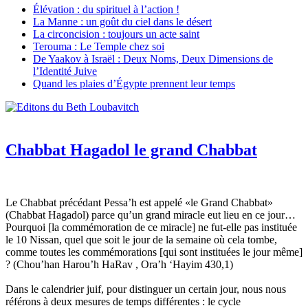
Élévation : du spirituel à l’action !
La Manne : un goût du ciel dans le désert
La circoncision : toujours un acte saint
Terouma : Le Temple chez soi
De Yaakov à Israël : Deux Noms, Deux Dimensions de
l’Identité Juive
Quand les plaies d’Égypte prennent leur temps
Chabbat Hagadol le grand Chabbat
Le Chabbat précédant Pessa’h est appelé «le Grand Chabbat»
(Chabbat Hagadol) parce qu’un grand miracle eut lieu en ce jour…
Pourquoi [la commémoration de ce miracle] ne fut-elle pas instituée
le 10 Nissan, quel que soit le jour de la semaine où cela tombe,
comme toutes les commémorations [qui sont instituées le jour même]
? (Chou’han Harou’h HaRav , Ora’h ‘Hayim 430,1)
Dans le calendrier juif, pour distinguer un certain jour, nous nous
référons à deux mesures de temps différentes : le cycle