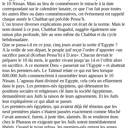
le 10 Nissan. Mais au lieu de commémorer le miracle à la date
correspondant sur le calendrier lunaire, ce que l’on fait pour toutes
les autres fêtes ou dates commémoratives, cet événement est rappelé
chaque année le Chabbat qui précède Pessa’h.
L’on trouve diverses explications pour cet écart de la norme. Mais le
nom donné à ce jour, Chabbat Hagadol, suggère également une
raison plus profonde, liée au sens même du Chabbat et du cycle
hebdomadaire.
Que se passa-t-il en ce jour, cinq jours avant la sortie d’Egypte ?
A la veille de son départ, le peuple juif reçut l’ordre d’apporter «un
sacrifice pascal (Korban Pessa’h) à D.ieu». Chacun devrait le
préparer le 10 du mois, le garder vivant jusqu’au 14 et l’offrir alors
en sacrifice. A ce moment Dieu « passerait sur l’Egypte » et abattrait
tous les premiers-nés. Le Talmud relate ce qui eut lieu lorsque
600.000 Juifs commencèrent à rassembler leurs agneaux le 10
Nissan. L’agneau étant divinisé en Egypte, cela créa un effarement
dans le pays. Les premiers-nés égyptiens, qui détenaient les
positions sociales et religieuses clé dans la société égyptienne,
demandèrent aux Juifs la raison de leurs agissements. Et les Juifs
leur expliquèrent ce qui allait se passer.
Les premiers-nés égyptiens, qui avaient déjà été témoins que les
neuf premières plaies s’étaient passées exactement comme Moché
l’avait annoncé, furent, à juste titre, alarmés. Ils se rendirent donc
chez le Pharaon en exigeant que les Juifs soient immédiatement
libérés. Quand le tyran refusa, les premiers-nés prirent les armes