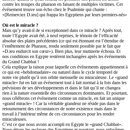
contre les troupes du pharaon en faisant de multiples victimes. Cet
événement trouve son écho chez le Psalmiste qui chante :
«[Remerciez D.ieu] qui frappa les Egyptiens par leurs premiers-nés»
Où est le miracle ?
Mais qu’y avait-il de si exceptionnel dans ce miracle ? Après tout,
toute l’Egypte avait été, à neuf reprises, le témoin de l’efficacité
absolue des plaies précédentes (ce qui est étonnant est l’étendue de
l’entêtement de Pharaon, rendu seulement possible par le fait que
«D.ieu endurcit son cœur»). Bien plus, leur mutinerie échoua. Et
nos conditions en Egypte restèrent inchangées après les événements
du Grand Chabbat !
Cela explique la raison pour laquelle ces événements appartiennent à
ce qui est «hebdomadaire» ou naturel dans le cycle temporel de
notre vie plutôt qu’à son orbite mensuelle ou miraculeuse. Le «grand
miracle» fut en fait un événement tout à fait normal à la fois dans les
prévisions de ses développements et dans le fait qu’il ne changea
rien à la nature essentielle des circonstances dominantes. Et pourtant,
nous célébrons cet événement comme un miracle, en fait un unique
«grand miracle» ! Car la véritable grandeur ne réside pas dans le
retournement des circonstances de notre existence mais dans le
travail à l’intérieur même de ces circonstances pour les rendre
miraculeuses.
C’est ce que nous avons accompli en Egypte le «grand Chabbat».
Nous étions les esclaves des Egyptiens et pourtant, nous refusâmes