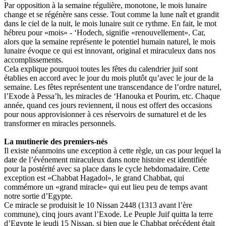
Par opposition à la semaine régulière, monotone, le mois lunaire
change et se régénère sans cesse. Tout comme la lune naît et grandit
dans le ciel de la nuit, le mois lunaire suit ce rythme. En fait, le mot
hébreu pour «mois» - ‘Hodech, signifie «renouvellement». Car,
alors que la semaine représente le potentiel humain naturel, le mois
lunaire évoque ce qui est innovant, original et miraculeux dans nos
accomplissements.
Cela explique pourquoi toutes les fêtes du calendrier juif sont
établies en accord avec le jour du mois plutôt qu’avec le jour de la
semaine. Les fêtes représentent une transcendance de l’ordre naturel,
l’Exode à Pessa’h, les miracles de ‘Hanouka et Pourim, etc. Chaque
année, quand ces jours reviennent, il nous est offert des occasions
pour nous approvisionner à ces réservoirs de surnaturel et de les
transformer en miracles personnels.
La mutinerie des premiers-nés
Il existe néanmoins une exception à cette règle, un cas pour lequel la
date de l’événement miraculeux dans notre histoire est identifiée
pour la postérité avec sa place dans le cycle hebdomadaire. Cette
exception est «Chabbat Hagadol», le grand Chabbat, qui
commémore un «grand miracle» qui eut lieu peu de temps avant
notre sortie d’Egypte.
Ce miracle se produisit le 10 Nissan 2448 (1313 avant l’ère
commune), cinq jours avant l’Exode. Le Peuple Juif quitta la terre
d’Egypte le jeudi 15 Nissan, si bien que le Chabbat précédent était