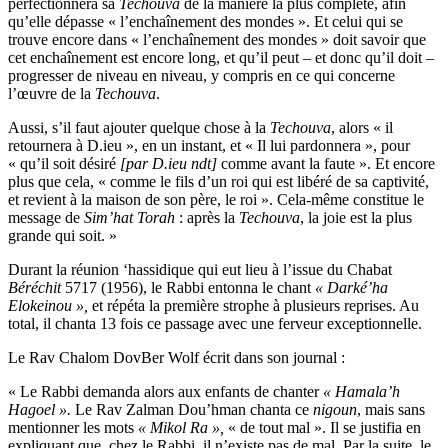
perfectionnera sa
Techouva
de la manière la plus complète, afin
qu’elle dépasse « l’enchaînement des mondes ». Et celui qui se
trouve encore dans « l’enchaînement des mondes » doit savoir que
cet enchaînement est encore long, et qu’il peut – et donc qu’il doit –
progresser de niveau en niveau, y compris en ce qui concerne
l’œuvre de la
Techouva
.
Aussi, s’il faut ajouter quelque chose à la
Techouva
, alors « il
retournera à D.ieu », en un instant, et « Il lui pardonnera », pour
« qu’il soit désiré
[par D.ieu ndt]
comme avant la faute ». Et encore
plus que cela, « comme le fils d’un roi qui est libéré de sa captivité,
et revient à la maison de son père, le roi ». Cela-même constitue le
message de
Sim’hat Torah
: après la
Techouva
, la joie est la plus
grande qui soit. »
Durant la réunion ‘hassidique qui eut lieu à l’issue du Chabat
Béréchit
5717 (1956), le Rabbi entonna le chant
« Darké’ha
Elokeinou »,
et répéta la première strophe à plusieurs reprises. Au
total, il chanta 13 fois ce passage avec une ferveur exceptionnelle.
Le Rav Chalom DovBer Wolf écrit dans son journal :
« Le Rabbi demanda alors aux enfants de chanter
« Hamala’h
Hagoel ».
Le Rav Zalman Dou’hman chanta ce
nigoun
, mais sans
mentionner les mots
« Mikol Ra »,
« de tout mal ». Il se justifia en
expliquant que, chez le Rabbi, il n’existe pas de mal. Par la suite, le