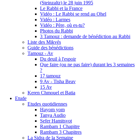
(Steinzaltz) le 28 juin 1995
Le Rabbi et la France
Vidéo : Le Rabbi se rend au Ohel
Vidéo : Larmes
Vidéo : Père, où es-tu?
Photos du Rabbi
3 Tamouz : demande de bénédiction au Rabbi
Liste des Mikvés
Guide des bénédictions
Tamouz - Av
Du deuil à l'espoir
Que faire (ou ne pas faire) durant les 3 semaines
?
17 tamouz
9 Av - Tisha Beav
15 Av
Keren Chmouel et Batia
Etude
Etudes quotidiennes
Hayom yom
Tanya Audio
Sefer Hamitsvot
Rambam 1 Chapitre
Rambam 3 Chapitres
La Sidra de la Semaine