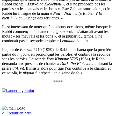
Rabbi chanta
« Darké’ha Elokeinou »,
et il ne prononça pas les
paroles : « les mauvais et les bons ». Rav Zalman sourit alors, et le
Rabbi lui fit signe de la main
« Nou ? Nou ? »
(« Et bien ? Et
bien ? »
), et lui lança des serviettes. »
Il est intéressant de noter qu’à plusieurs occasions, même lorsque le
Rabbi commençait à chanter le
nigoun
seul, il s’attardait avant les
mots : « les mauvais et les bons »
,
et la plupart du temps, il ne
continuait pas la seconde strophe
« Lemaane’ha … ».
Le jour de
Pourim
5719 (1959), le Rabbi ne chanta que la première
partie du
nigoun
, en prononçant les paroles, et continua la seconde
sans les paroles. Le soir de
Yom Kippour
5725 (1964), le Rabbi
demanda aux présents de chanter
« Darké’ha Elokeinou »
durant la
prière
d’Arvit
. Il insista alors pour que l’on continue à le chanter, et
ce soir-là, le
nigoun
fut répété une dizaine de fois.
*****
Retour en haut