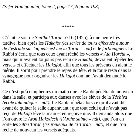
(Sefer Hanigounim, tome 2, page 17, Nigoun 193)
*****
C’était le soir de
Sim’hat Torah
5716 (1955), à une heure très
tardive, bien après les
Hakafot (les séries de tours effectués autour
de l’estrade sur laquelle est lue la Torah – ndt)
et le
farbrenguen
. Le
Rabbi s’écria que tous ceux ayant récité les versets
« Ata Horéta »,
mais qui n’avaient toujours pas reçu de
Hakafa
, devraient répéter les
versets et effectuer les
Hakafot
, afin que tous les présents en aient le
mérite. Il sortit pour prendre le repas de fête, et la foule resta dans la
synagogue pour organiser les
Hakafot
comme l’avait demandé le
Rabbi.
Ce n’est qu’à cinq heures du matin que le Rabbi pénétra de nouveau
dans la salle
,
et participa aux danses avec les élèves de la
Yéchiva
(école talmudique – ndt)
. Le Rabbi répéta alors ce qu’il avait dit
avant de quitter la salle auparavant : que tout celui qui n’avait pas
reçu de
Hakafa
lève la main et en reçoive une. Il demanda alors que
l’on ouvre le
Aron Hakodech (l’Arche sainte – ndt)
, que l’on en
sorte les
Sifrei Torah (les rouleaux de la Torah – ndt)
, et que l’on
récite de nouveau les versets adéquats.