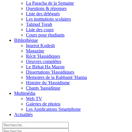
La Paracha de la Semaine
Questions & réponses
Liste des délégués
Les institutions scolaires
Talmud Torah
Liste des cours
Cours pour étudiants
Bibliothèque
Iguerot Kodesh
Magazine
Récit 'Hassidiques
Oeuvres complètes
Le Birkat Ha Mazon
Dissertations 'Hassidiques
Memoires de la Rabbanit 'Hanna
Histoire du 'Hassidisme
Chants 'hassidique
Multimédia
Web TV
Galeries de photos
Les Applications Smartphone
Actualités