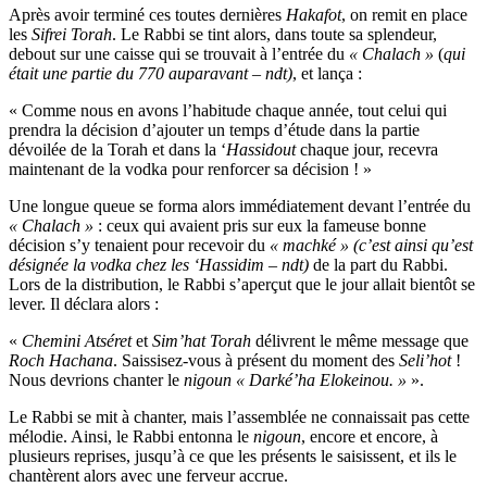
Après avoir terminé ces toutes dernières
Hakafot
, on remit en place
les
Sifrei Torah
. Le Rabbi se tint alors, dans toute sa splendeur,
debout sur une caisse qui se trouvait à l’entrée du
« Chalach »
(
qui
était une partie du 770 auparavant – ndt)
, et lança :
« Comme nous en avons l’habitude chaque année, tout celui qui
prendra la décision d’ajouter un temps d’étude dans la partie
dévoilée de la Torah et dans la ‘
Hassidout
chaque jour, recevra
maintenant de la vodka pour renforcer sa décision ! »
Une longue queue se forma alors immédiatement devant l’entrée du
« Chalach »
: ceux qui avaient pris sur eux la fameuse bonne
décision s’y tenaient pour recevoir du
« machké » (c’est ainsi qu’est
désignée la vodka chez les ‘Hassidim – ndt)
de la part du Rabbi.
Lors de la distribution, le Rabbi s’aperçut que le jour allait bientôt se
lever. Il déclara alors :
«
Chemini Atséret
et
Sim’hat Torah
délivrent le même message que
Roch Hachana
. Saissisez-vous à présent du moment des
Seli’hot
!
Nous devrions chanter le
nigoun
« Darké’ha Elokeinou. »
».
Le Rabbi se mit à chanter, mais l’assemblée ne connaissait pas cette
mélodie. Ainsi, le Rabbi entonna le
nigoun
, encore et encore, à
plusieurs reprises, jusqu’à ce que les présents le saisissent, et ils le
chantèrent alors avec une ferveur accrue.