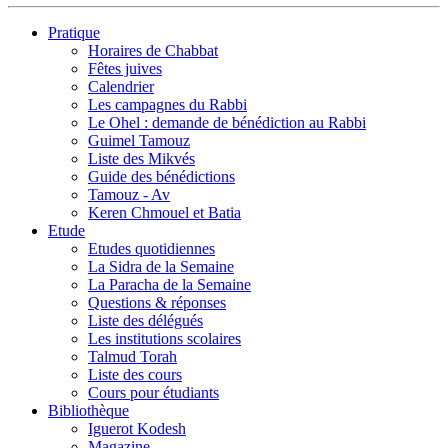
Pratique
Horaires de Chabbat
Fêtes juives
Calendrier
Les campagnes du Rabbi
Le Ohel : demande de bénédiction au Rabbi
Guimel Tamouz
Liste des Mikvés
Guide des bénédictions
Tamouz - Av
Keren Chmouel et Batia
Etude
Etudes quotidiennes
La Sidra de la Semaine
La Paracha de la Semaine
Questions & réponses
Liste des délégués
Les institutions scolaires
Talmud Torah
Liste des cours
Cours pour étudiants
Bibliothèque
Iguerot Kodesh
Magazine