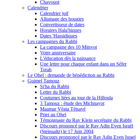
Chavouot
Calendrier
Calendrier juif
Allumage des bougies
Convertisseur de dates
Horaires Hala'hiques
Dates 'Hassidiques
Les campagnes du Rabbi
La campagne des 10 Mitsvot
Votre anniversaire
L'éducation dès la naissance
Une lettre pour chaque enfant dans un Séfer
Torah
Le Ohel : demande de bénédiction au Rabbi
Guimel Tamouz
Si'ha du Rabbi
Lettre du Rabbi
Coutumes liées au jour de la Hilloula
3 Tamouz : étude des Michnayot
Maamar Véata Tétsavé
Prier au Ohel
Témoignage du Rav Klein secrétaire du Rabbi
Discours prononcé par le Rav Adin Even Israël
(Steinsaltz) le 17 Juin 2004
Discours pronnoncé par le Rav Adin Even Israel