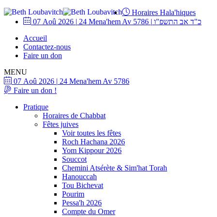
Horaires Hala'hiques
07 Aoû 2026
|
24 Mena'hem Av 5786
|
כ"ד אב התשפ"ו
Accueil
Contactez-nous
Faire un don
MENU
07 Aoû 2026
|
24 Mena'hem Av 5786
Faire un don !
Pratique
Horaires de Chabbat
Fêtes juives
Voir toutes les fêtes
Roch Hachana 2026
Yom Kippour 2026
Souccot
Chemini Atsérète & Sim'hat Torah
Hanouccah
Tou Bichevat
Pourim
Pessa'h 2026
Compte du Omer