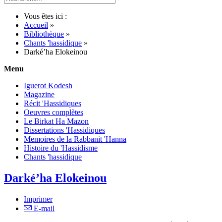
Vous êtes ici :
Accueil
»
Bibliothèque
»
Chants 'hassidique
»
Darké’ha Elokeinou
Menu
Iguerot Kodesh
Magazine
Récit 'Hassidiques
Oeuvres complètes
Le Birkat Ha Mazon
Dissertations 'Hassidiques
Memoires de la Rabbanit 'Hanna
Histoire du 'Hassidisme
Chants 'hassidique
Darké’ha Elokeinou
Imprimer
E-mail