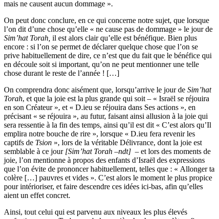
mais ne causent aucun dommage ».
On peut donc conclure, en ce qui concerne notre sujet, que lorsque
l’on dit d’une chose qu’elle « ne cause pas de dommage » le jour de
Sim’hat Torah,
il est alors clair qu’elle est bénéfique. Bien plus
encore : si l’on se permet de déclarer quelque chose que l’on se
prive habituellement de dire, ce n’est que du fait que le bénéfice qui
en découle soit si important, qu’on ne peut mentionner une telle
chose durant le reste de l’année ! […]
On comprendra donc aisément que, lorsqu’arrive le jour de
Sim’hat
Torah
, et que la joie est la plus grande qui soit – « Israël se réjouira
en son Créateur », et « D.ieu se réjouira dans Ses actions », en
précisant « se réjouira », au futur, faisant ainsi allusion à la joie qui
sera ressentie à la fin des temps, ainsi qu’il est dit « C’est alors qu’Il
emplira notre bouche de rire », lorsque « D.ieu fera revenir les
captifs de
Tsion
», lors de la véritable Délivrance, dont la joie est
semblable à ce jour
[Sim’hat Torah –ndt]
– et lors des moments de
joie, l’on mentionne à propos des enfants d’Israël des expressions
que l’on évite de prononcer habituellement, telles que : « Allonger ta
colère […] pauvres et vides ». C’est alors le moment le plus propice
pour intérioriser, et faire descendre ces idées ici-bas, afin qu’elles
aient un effet concret.
Ainsi, tout celui qui est parvenu aux niveaux les plus élevés