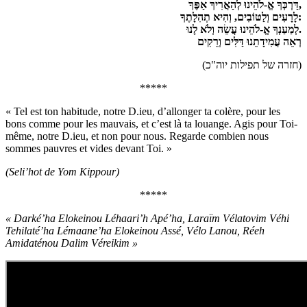
דַּרְכְּךָ אֱ-לֹהֵינוּ לְהַאֲרִיךְ אַפֶּךָ,
לָרָעִים וְלַטּוֹבִים, וְהִיא תְהִלָּתֶךָ:
לְמַעַנְךָ אֱ-לֹהֵינוּ עֲשֵׂה וְלֹא לָנוּ.
רְאֵה עֲמִידָתֵנוּ דַּלִּים וְרֵקִים
(חזרה של תפילות יוה"כ)
*****
« Tel est ton habitude, notre D.ieu, d’allonger ta colère, pour les
bons comme pour les mauvais, et c’est là ta louange. Agis pour Toi-
même, notre D.ieu, et non pour nous. Regarde combien nous
sommes pauvres et vides devant Toi. »
(Seli’hot de Yom Kippour)
*****
« Darké’ha Elokeinou Léhaari’h Apé’ha, Laraïm Vélatovim Véhi
Tehilaté’ha
Lémaane’ha Elokeinou Assé, Vélo Lanou,
Réeh
Amidaténou Dalim Véreikim »