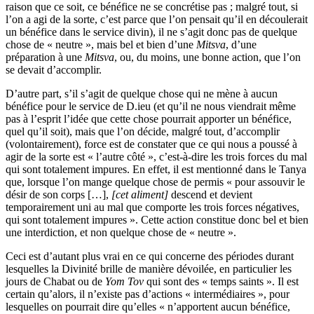
raison que ce soit, ce bénéfice ne se concrétise pas ; malgré tout, si
l’on a agi de la sorte, c’est parce que l’on pensait qu’il en découlerait
un bénéfice dans le service divin), il ne s’agit donc pas de quelque
chose de « neutre », mais bel et bien d’une
Mitsva
, d’une
préparation à une
Mitsva
, ou, du moins, une bonne action, que l’on
se devait d’accomplir.
D’autre part, s’il s’agit de quelque chose qui ne mène à aucun
bénéfice pour le service de D.ieu (et qu’il ne nous viendrait même
pas à l’esprit l’idée que cette chose pourrait apporter un bénéfice,
quel qu’il soit), mais que l’on décide, malgré tout, d’accomplir
(volontairement), force est de constater que ce qui nous a poussé à
agir de la sorte est « l’autre côté », c’est-à-dire les trois forces du mal
qui sont totalement impures. En effet, il est mentionné dans le Tanya
que, lorsque l’on mange quelque chose de permis « pour assouvir le
désir de son corps […],
[cet aliment]
descend et devient
temporairement uni au mal que comporte les trois forces négatives,
qui sont totalement impures ». Cette action constitue donc bel et bien
une interdiction, et non quelque chose de « neutre ».
Ceci est d’autant plus vrai en ce qui concerne des périodes durant
lesquelles la Divinité brille de manière dévoilée, en particulier les
jours de Chabat ou de
Yom Tov
qui sont des « temps saints ». Il est
certain qu’alors, il n’existe pas d’actions « intermédiaires », pour
lesquelles on pourrait dire qu’elles « n’apportent aucun bénéfice,