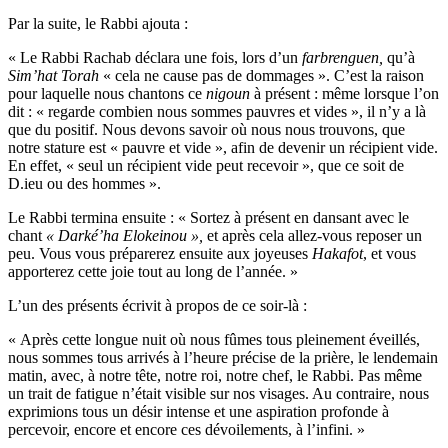
Par la suite, le Rabbi ajouta :
« Le Rabbi Rachab déclara une fois, lors d’un
farbrenguen,
qu’à
Sim’hat Torah
« cela ne cause pas de dommages ». C’est la raison
pour laquelle nous chantons ce
nigoun
à présent : même lorsque l’on
dit : « regarde combien nous sommes pauvres et vides », il n’y a là
que du positif. Nous devons savoir où nous nous trouvons, que
notre stature est « pauvre et vide », afin de devenir un récipient vide.
En effet, « seul un récipient vide peut recevoir », que ce soit de
D.ieu ou des hommes ».
Le Rabbi termina ensuite : « Sortez à présent en dansant avec le
chant
« Darké’ha Elokeinou »,
et après cela allez-vous reposer un
peu. Vous vous préparerez ensuite aux joyeuses
Hakafot
, et vous
apporterez cette joie tout au long de l’année. »
L’un des présents écrivit à propos de ce soir-là :
« Après cette longue nuit où nous fûmes tous pleinement éveillés,
nous sommes tous arrivés à l’heure précise de la prière, le lendemain
matin, avec, à notre tête, notre roi, notre chef, le Rabbi. Pas même
un trait de fatigue n’était visible sur nos visages. Au contraire, nous
exprimions tous un désir intense et une aspiration profonde à
percevoir, encore et encore ces dévoilements, à l’infini. »