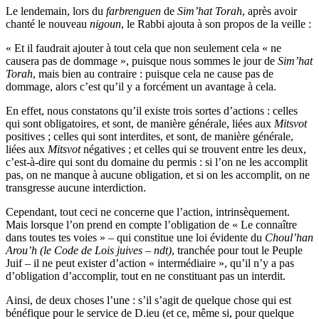
Le lendemain, lors du
farbrenguen
de
Sim’hat Torah
, après avoir
chanté le nouveau
nigoun
, le Rabbi ajouta à son propos de la veille :
« Et il faudrait ajouter à tout cela que non seulement cela « ne
causera pas de dommage », puisque nous sommes le jour de
Sim’hat
Torah
, mais bien au contraire : puisque cela ne cause pas de
dommage, alors c’est qu’il y a forcément un avantage à cela.
En effet, nous constatons qu’il existe trois sortes d’actions : celles
qui sont obligatoires, et sont, de manière générale, liées aux
Mitsvot
positives ; celles qui sont interdites, et sont, de manière générale,
liées aux
Mitsvot
négatives ; et celles qui se trouvent entre les deux,
c’est-à-dire qui sont du domaine du permis : si l’on ne les accomplit
pas, on ne manque à aucune obligation, et si on les accomplit, on ne
transgresse aucune interdiction.
Cependant, tout ceci ne concerne que l’action, intrinsèquement.
Mais lorsque l’on prend en compte l’obligation de « Le connaître
dans toutes tes voies » – qui constitue une loi évidente du
Choul’han
Arou’h (le Code de Lois juives – ndt)
, tranchée pour tout le Peuple
Juif – il ne peut exister d’action « intermédiaire », qu’il n’y a pas
d’obligation d’accomplir, tout en ne constituant pas un interdit.
Ainsi, de deux choses l’une : s’il s’agit de quelque chose qui est
bénéfique pour le service de D.ieu (et ce, même si, pour quelque