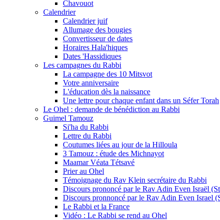
Chavouot
Calendrier
Calendrier juif
Allumage des bougies
Convertisseur de dates
Horaires Hala'hiques
Dates 'Hassidiques
Les campagnes du Rabbi
La campagne des 10 Mitsvot
Votre anniversaire
L'éducation dès la naissance
Une lettre pour chaque enfant dans un Séfer Torah
Le Ohel : demande de bénédiction au Rabbi
Guimel Tamouz
Si'ha du Rabbi
Lettre du Rabbi
Coutumes liées au jour de la Hilloula
3 Tamouz : étude des Michnayot
Maamar Véata Tétsavé
Prier au Ohel
Témoignage du Rav Klein secrétaire du Rabbi
Discours prononcé par le Rav Adin Even Israël (Ste
Discours pronnoncé par le Rav Adin Even Israel (St
Le Rabbi et la France
Vidéo : Le Rabbi se rend au Ohel