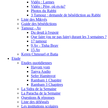
Vidéo : Larmes
Vidéo : Père, où es-tu?
Photos du Rabbi
3 Tamouz : demande de bénédiction au Rabbi
Liste des Mikvés
Guide des bénédictions
Tamouz - Av
Du deuil à l'espoir
Que faire (ou ne pas faire) durant les 3 semaines ?
17 tamouz
9 Av - Tisha Beav
15 Av
Keren Chmouel et Batia
Etude
Etudes quotidiennes
Hayom yom
Tanya Audio
Sefer Hamitsvot
Rambam 1 Chapitre
Rambam 3 Chapitres
La Sidra de la Semaine
La Paracha de la Semaine
Questions & réponses
Liste des délégués
Les institutions scolaires