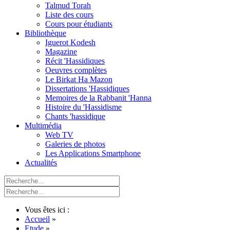
Talmud Torah
Liste des cours
Cours pour étudiants
Bibliothèque
Iguerot Kodesh
Magazine
Récit 'Hassidiques
Oeuvres complètes
Le Birkat Ha Mazon
Dissertations 'Hassidiques
Memoires de la Rabbanit 'Hanna
Histoire du 'Hassidisme
Chants 'hassidique
Multimédia
Web TV
Galeries de photos
Les Applications Smartphone
Actualités
Vous êtes ici :
Accueil
»
Etude
»