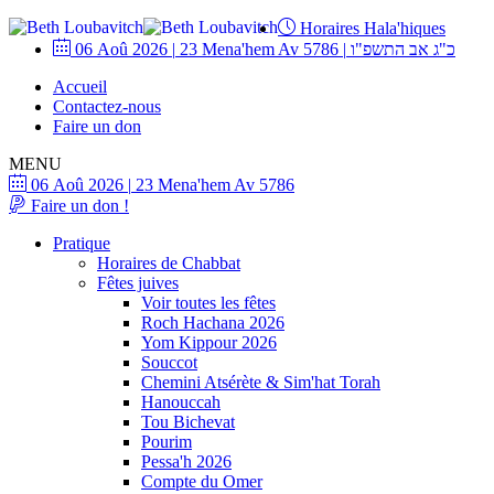
Horaires Hala'hiques
06 Aoû 2026
|
23 Mena'hem Av 5786
|
כ"ג אב התשפ"ו
Accueil
Contactez-nous
Faire un don
MENU
06 Aoû 2026
|
23 Mena'hem Av 5786
Faire un don !
Pratique
Horaires de Chabbat
Fêtes juives
Voir toutes les fêtes
Roch Hachana 2026
Yom Kippour 2026
Souccot
Chemini Atsérète & Sim'hat Torah
Hanouccah
Tou Bichevat
Pourim
Pessa'h 2026
Compte du Omer