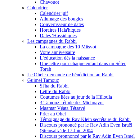
Chavouot
Calendrier
Calendrier juif
Allumage des bougies
Convertisseur de dates
Horaires Hala'hiques
Dates 'Hassidiques
Les campagnes du Rabbi
La campagne des 10 Mitsvot
Votre anniversaire
L'éducation dès la naissance
Une lettre pour chaque enfant dans un Séfer
Torah
Le Ohel : demande de bénédiction au Rabbi
Guimel Tamouz
Si'ha du Rabbi
Lettre du Rabbi
Coutumes liées au jour de la Hilloula
3 Tamouz : étude des Michnayot
Maamar Véata Tétsavé
Prier au Ohel
Témoignage du Rav Klein secrétaire du Rabbi
Discours prononcé par le Rav Adin Even Israël
(Steinsaltz) le 17 Juin 2004
Discours pronnoncé par le Rav Adin Even Israel