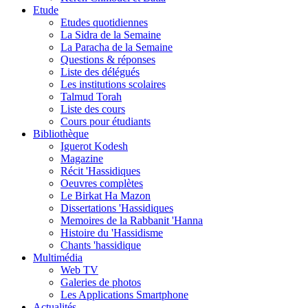
Etude
Etudes quotidiennes
La Sidra de la Semaine
La Paracha de la Semaine
Questions & réponses
Liste des délégués
Les institutions scolaires
Talmud Torah
Liste des cours
Cours pour étudiants
Bibliothèque
Iguerot Kodesh
Magazine
Récit 'Hassidiques
Oeuvres complètes
Le Birkat Ha Mazon
Dissertations 'Hassidiques
Memoires de la Rabbanit 'Hanna
Histoire du 'Hassidisme
Chants 'hassidique
Multimédia
Web TV
Galeries de photos
Les Applications Smartphone
Actualités