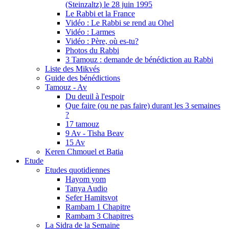
(Steinzaltz) le 28 juin 1995
Le Rabbi et la France
Vidéo : Le Rabbi se rend au Ohel
Vidéo : Larmes
Vidéo : Père, où es-tu?
Photos du Rabbi
3 Tamouz : demande de bénédiction au Rabbi
Liste des Mikvés
Guide des bénédictions
Tamouz - Av
Du deuil à l'espoir
Que faire (ou ne pas faire) durant les 3 semaines
?
17 tamouz
9 Av - Tisha Beav
15 Av
Keren Chmouel et Batia
Etude
Etudes quotidiennes
Hayom yom
Tanya Audio
Sefer Hamitsvot
Rambam 1 Chapitre
Rambam 3 Chapitres
La Sidra de la Semaine