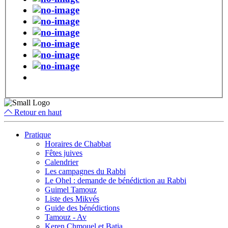
Retour en haut
Pratique
Horaires de Chabbat
Fêtes juives
Calendrier
Les campagnes du Rabbi
Le Ohel : demande de bénédiction au Rabbi
Guimel Tamouz
Liste des Mikvés
Guide des bénédictions
Tamouz - Av
Keren Chmouel et Batia