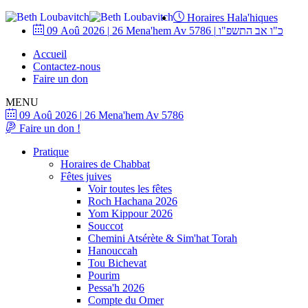
Horaires Hala'hiques
09 Aoû 2026
|
26 Mena'hem Av 5786
|
כ"ו אב התשפ"ו
Accueil
Contactez-nous
Faire un don
MENU
09 Aoû 2026
|
26 Mena'hem Av 5786
Faire un don !
Pratique
Horaires de Chabbat
Fêtes juives
Voir toutes les fêtes
Roch Hachana 2026
Yom Kippour 2026
Souccot
Chemini Atsérète & Sim'hat Torah
Hanouccah
Tou Bichevat
Pourim
Pessa'h 2026
Compte du Omer