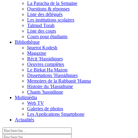
La Paracha de la Semaine
Questions & réponses
Liste des délégués
Les institutions scolaires
Talmud Torah
Liste des cours
Cours pour étudiants
Bibliothèque
Iguerot Kodesh
Magazine
Récit 'Hassidiques
Oeuvres complètes
Le Birkat Ha Mazon
Dissertations 'Hassidiques
Memoires de la Rabbanit 'Hanna
Histoire du 'Hassidisme
Chants 'hassidique
Multimédia
Web TV
Galeries de photos
Les Applications Smartphone
Actualités