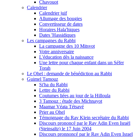
Chavouot
Calendrier
Calendrier juif
Allumage des bougies
Convertisseur de dates
Horaires Hala'hiques
Dates 'Hassidiques
Les campagnes du Rabbi
La campagne des 10 Mitsvot
Votre anniversaire
L'éducation dès la naissance
Une lettre pour chaque enfant dans un Séfer
Torah
Le Ohel : demande de bénédiction au Rabbi
Guimel Tamouz
Si'ha du Rabbi
Lettre du Rabbi
Coutumes liées au jour de la Hilloula
3 Tamouz : étude des Michnayot
Maamar Véata Tétsavé
Prier au Ohel
Témoignage du Rav Klein secrétaire du Rabbi
Discours prononcé par le Rav Adin Even Israël
(Steinsaltz) le 17 Juin 2004
Discours pronnoncé par le Rav Adin Even Israel