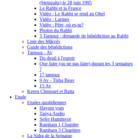
(Steinzaltz) le 28 juin 1995
Le Rabbi et la France
Vidéo : Le Rabbi se rend au Ohel
Vidéo : Larmes
Vidéo : Père, où es-tu?
Photos du Rabbi
3 Tamouz : demande de bénédiction au Rabbi
Liste des Mikvés
Guide des bénédictions
Tamouz - Av
Du deuil à l'espoir
Que faire (ou ne pas faire) durant les 3 semaines
?
17 tamouz
9 Av - Tisha Beav
15 Av
Keren Chmouel et Batia
Etude
Etudes quotidiennes
Hayom yom
Tanya Audio
Sefer Hamitsvot
Rambam 1 Chapitre
Rambam 3 Chapitres
La Sidra de la Semaine