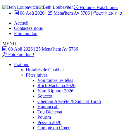
Horaires Hala'hiques
08 Aoû 2026
|
25 Mena'hem Av 5786
|
כ"ה אב התשפ"ו
Accueil
Contactez-nous
Faire un don
MENU
08 Aoû 2026
|
25 Mena'hem Av 5786
Faire un don !
Pratique
Horaires de Chabbat
Fêtes juives
Voir toutes les fêtes
Roch Hachana 2026
Yom Kippour 2026
Souccot
Chemini Atsérète & Sim'hat Torah
Hanouccah
Tou Bichevat
Pourim
Pessa'h 2026
Compte du Omer