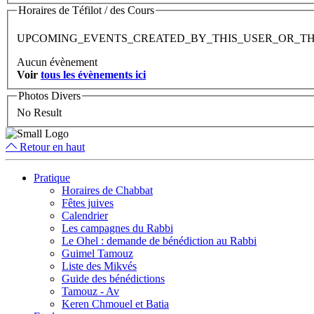
Horaires de Téfilot / des Cours
UPCOMING_EVENTS_CREATED_BY_THIS_USER_OR_T
Aucun évènement
Voir
tous les évènements ici
Photos Divers
No Result
Retour en haut
Pratique
Horaires de Chabbat
Fêtes juives
Calendrier
Les campagnes du Rabbi
Le Ohel : demande de bénédiction au Rabbi
Guimel Tamouz
Liste des Mikvés
Guide des bénédictions
Tamouz - Av
Keren Chmouel et Batia