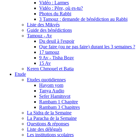
Vidéo : Larmes
Vidéo : Père, où es-tu?
Photos du Rabbi
3 Tamouz : demande de bénédiction au Rabbi
Liste des Mikvés
Guide des bénédictions
Tamouz - Av
Du deuil à l'espoir
Que faire (ou ne pas faire) durant les 3 semaines ?
17 tamouz
9 Av - Tisha Beav
15 Av
Keren Chmouel et Batia
Etude
Etudes quotidiennes
Hayom yom
Tanya Audio
Sefer Hamitsvot
Rambam 1 Chapitre
Rambam 3 Chapitres
La Sidra de la Semaine
La Paracha de la Semaine
Questions & réponses
Liste des délégués
Les institutions scolaires