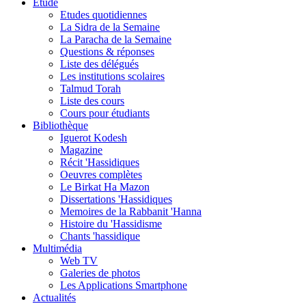
Etude
Etudes quotidiennes
La Sidra de la Semaine
La Paracha de la Semaine
Questions & réponses
Liste des délégués
Les institutions scolaires
Talmud Torah
Liste des cours
Cours pour étudiants
Bibliothèque
Iguerot Kodesh
Magazine
Récit 'Hassidiques
Oeuvres complètes
Le Birkat Ha Mazon
Dissertations 'Hassidiques
Memoires de la Rabbanit 'Hanna
Histoire du 'Hassidisme
Chants 'hassidique
Multimédia
Web TV
Galeries de photos
Les Applications Smartphone
Actualités