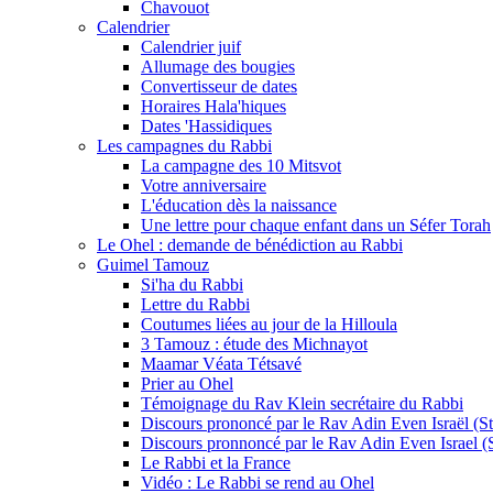
Chavouot
Calendrier
Calendrier juif
Allumage des bougies
Convertisseur de dates
Horaires Hala'hiques
Dates 'Hassidiques
Les campagnes du Rabbi
La campagne des 10 Mitsvot
Votre anniversaire
L'éducation dès la naissance
Une lettre pour chaque enfant dans un Séfer Torah
Le Ohel : demande de bénédiction au Rabbi
Guimel Tamouz
Si'ha du Rabbi
Lettre du Rabbi
Coutumes liées au jour de la Hilloula
3 Tamouz : étude des Michnayot
Maamar Véata Tétsavé
Prier au Ohel
Témoignage du Rav Klein secrétaire du Rabbi
Discours prononcé par le Rav Adin Even Israël (Ste
Discours pronnoncé par le Rav Adin Even Israel (St
Le Rabbi et la France
Vidéo : Le Rabbi se rend au Ohel