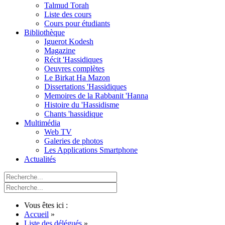
Talmud Torah
Liste des cours
Cours pour étudiants
Bibliothèque
Iguerot Kodesh
Magazine
Récit 'Hassidiques
Oeuvres complètes
Le Birkat Ha Mazon
Dissertations 'Hassidiques
Memoires de la Rabbanit 'Hanna
Histoire du 'Hassidisme
Chants 'hassidique
Multimédia
Web TV
Galeries de photos
Les Applications Smartphone
Actualités
Vous êtes ici :
Accueil
»
Liste des délégués
»