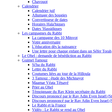
Chavouot
Calendrier
Calendrier juif
Allumage des bougies
Convertisseur de dates
Horaires Hala'hiques
Dates 'Hassidiques
Les campagnes du Rabbi
La campagne des 10 Mitsvot
Votre anniversaire
L'éducation dès la naissance
Une lettre pour chaque enfant dans un Séfer Torah
Le Ohel : demande de bénédiction au Rabbi
Guimel Tamouz
Si'ha du Rabbi
Lettre du Rabbi
Coutumes liées au jour de la Hilloula
3 Tamouz : étude des Michnayot
Maamar Véata Tétsavé
Prier au Ohel
Témoignage du Rav Klein secrétaire du Rabbi
Discours prononcé par le Rav Adin Even Israël (Ste
Discours pronnoncé par le Rav Adin Even Israel (St
Le Rabbi et la France
Vidéo : Le Rabbi se rend au Ohel