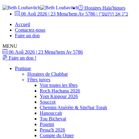
Horaires Hala'hiques
06 Aoû 2026
|
23 Mena'hem Av 5786
|
כ"ג אב התשפ"ו
Accueil
Contactez-nous
Faire un don
MENU
06 Aoû 2026
|
23 Mena'hem Av 5786
Faire un don !
Pratique
Horaires de Chabbat
Fêtes juives
Voir toutes les fêtes
Roch Hachana 2026
Yom Kippour 2026
Souccot
Chemini Atsérète & Sim'hat Torah
Hanouccah
Tou Bichevat
Pourim
Pessa'h 2026
Compte du Omer