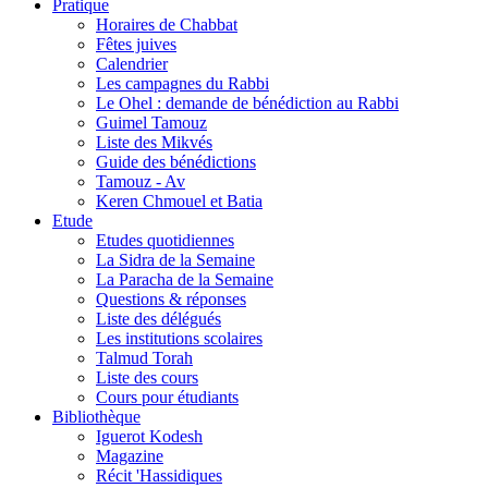
Pratique
Horaires de Chabbat
Fêtes juives
Calendrier
Les campagnes du Rabbi
Le Ohel : demande de bénédiction au Rabbi
Guimel Tamouz
Liste des Mikvés
Guide des bénédictions
Tamouz - Av
Keren Chmouel et Batia
Etude
Etudes quotidiennes
La Sidra de la Semaine
La Paracha de la Semaine
Questions & réponses
Liste des délégués
Les institutions scolaires
Talmud Torah
Liste des cours
Cours pour étudiants
Bibliothèque
Iguerot Kodesh
Magazine
Récit 'Hassidiques