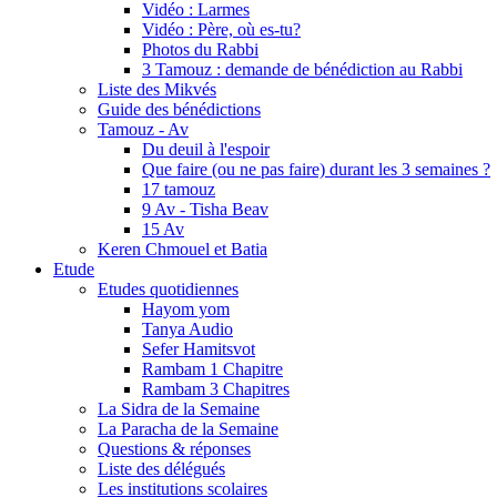
Vidéo : Larmes
Vidéo : Père, où es-tu?
Photos du Rabbi
3 Tamouz : demande de bénédiction au Rabbi
Liste des Mikvés
Guide des bénédictions
Tamouz - Av
Du deuil à l'espoir
Que faire (ou ne pas faire) durant les 3 semaines ?
17 tamouz
9 Av - Tisha Beav
15 Av
Keren Chmouel et Batia
Etude
Etudes quotidiennes
Hayom yom
Tanya Audio
Sefer Hamitsvot
Rambam 1 Chapitre
Rambam 3 Chapitres
La Sidra de la Semaine
La Paracha de la Semaine
Questions & réponses
Liste des délégués
Les institutions scolaires