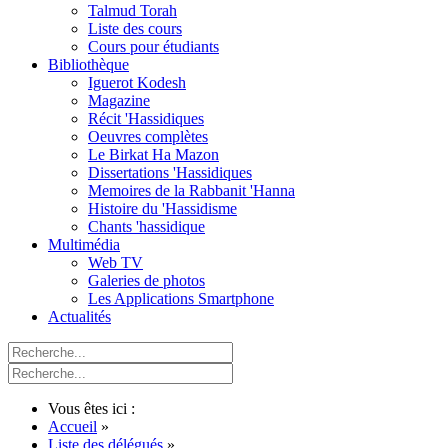
Talmud Torah
Liste des cours
Cours pour étudiants
Bibliothèque
Iguerot Kodesh
Magazine
Récit 'Hassidiques
Oeuvres complètes
Le Birkat Ha Mazon
Dissertations 'Hassidiques
Memoires de la Rabbanit 'Hanna
Histoire du 'Hassidisme
Chants 'hassidique
Multimédia
Web TV
Galeries de photos
Les Applications Smartphone
Actualités
Vous êtes ici :
Accueil
»
Liste des délégués
»