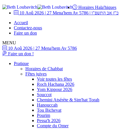
Horaires Hala'hiques
10 Aoû 2026
|
27 Mena'hem Av 5786
|
כ"ז אב התשפ"ו
Accueil
Contactez-nous
Faire un don
MENU
10 Aoû 2026
|
27 Mena'hem Av 5786
Faire un don !
Pratique
Horaires de Chabbat
Fêtes juives
Voir toutes les fêtes
Roch Hachana 2026
Yom Kippour 2026
Souccot
Chemini Atsérète & Sim'hat Torah
Hanouccah
Tou Bichevat
Pourim
Pessa'h 2026
Compte du Omer