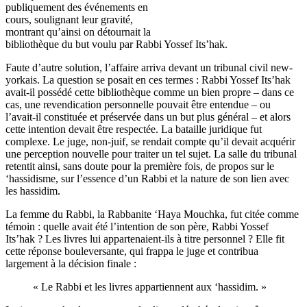
publiquement des événements en
cours, soulignant leur gravité,
montrant qu’ainsi on détournait la
bibliothèque du but voulu par Rabbi Yossef Its’hak.
Faute d’autre solution, l’affaire arriva devant un tribunal civil new-
yorkais. La question se posait en ces termes : Rabbi Yossef Its’hak
avait-il possédé cette bibliothèque comme un bien propre – dans ce
cas, une revendication personnelle pouvait être entendue – ou
l’avait-il constituée et préservée dans un but plus général – et alors
cette intention devait être respectée. La bataille juridique fut
complexe. Le juge, non-juif, se rendait compte qu’il devait acquérir
une perception nouvelle pour traiter un tel sujet. La salle du tribunal
retentit ainsi, sans doute pour la première fois, de propos sur le
‘hassidisme, sur l’essence d’un Rabbi et la nature de son lien avec
les hassidim.
La femme du Rabbi, la Rabbanite ‘Haya Mouchka, fut citée comme
témoin : quelle avait été l’intention de son père, Rabbi Yossef
Its’hak ? Les livres lui appartenaient-ils à titre personnel ? Elle fit
cette réponse bouleversante, qui frappa le juge et contribua
largement à la décision finale :
« Le Rabbi et les livres appartiennent aux ‘hassidim. »