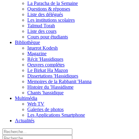
La Paracha de la Semaine
Questions & réponses
Liste des délégués
Les institutions scolaires
Talmud Torah
Liste des cours
Cours pour étudiants
Bibliothèque
Iguerot Kodesh
Magazine
Récit 'Hassidiques
Oeuvres complètes
Le Birkat Ha Mazon
Dissertations 'Hassidiques
Memoires de la Rabbanit 'Hanna
Histoire du 'Hassidisme
Chants 'hassidique
Multimédia
Web TV
Galeries de photos
Les Applications Smartphone
Actualités