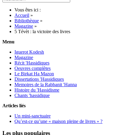
Vous êtes ici :
Accueil
»
Bibliothèque
»
Magazine
»
5 Tévèt : la victoire des livres
Menu
Iguerot Kodesh
Magazine
Récit 'Hassidiques
Oeuvres complètes
Le Birkat Ha Mazon
Dissertations 'Hassidiques
Memoires de la Rabbanit 'Hanna
Histoire du 'Hassidisme
Chants 'hassidique
Articles liés
Un mini-sanctuaire
Qu’est-ce qu’une « maison pleine de livres » ?
Les plus populaires