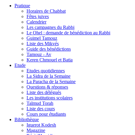
Pratique
Horaires de Chabbat
Fêtes juives
Calendrier
Les campagnes du Rabbi
Le Ohel : demande de bénédiction au Rabbi
Guimel Tamouz
Liste des Mikvés
Guide des bénédictions
Tamouz - Av
Keren Chmouel et Batia
Etude
Etudes quotidiennes
La Sidra de la Semaine
La Paracha de la Semaine
Questions & réponses
Liste des délégués
Les institutions scolaires
Talmud Torah
Liste des cours
Cours pour étudiants
Bibliothèque
Iguerot Kodesh
Magazine