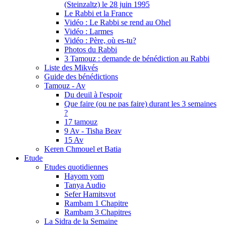
(Steinzaltz) le 28 juin 1995
Le Rabbi et la France
Vidéo : Le Rabbi se rend au Ohel
Vidéo : Larmes
Vidéo : Père, où es-tu?
Photos du Rabbi
3 Tamouz : demande de bénédiction au Rabbi
Liste des Mikvés
Guide des bénédictions
Tamouz - Av
Du deuil à l'espoir
Que faire (ou ne pas faire) durant les 3 semaines
?
17 tamouz
9 Av - Tisha Beav
15 Av
Keren Chmouel et Batia
Etude
Etudes quotidiennes
Hayom yom
Tanya Audio
Sefer Hamitsvot
Rambam 1 Chapitre
Rambam 3 Chapitres
La Sidra de la Semaine