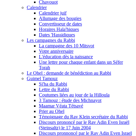
Chavouot
Calendrier
Calendrier juif
Allumage des bougies
Convertisseur de dates
Horaires Hala'hiques
Dates 'Hassidiques
Les campagnes du Rabbi
La campagne des 10 Mitsvot
Votre anniversaire
L'éducation dès la naissance
Une lettre pour chaque enfant dans un Séfer
Torah
Le Ohel : demande de bénédiction au Rabbi
Guimel Tamouz
Si'ha du Rabbi
Lettre du Rabbi
Coutumes liées au jour de la Hilloula
3 Tamouz : étude des Michnayot
Maamar Véata Tétsavé
Prier au Ohel
Témoignage du Rav Klein secrétaire du Rabbi
Discours prononcé par le Rav Adin Even Israël
(Steinsaltz) le 17 Juin 2004
Discours pronnoncé par le Rav Adin Even Israel