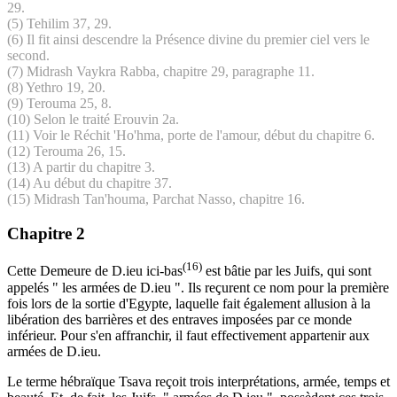
29.
(5) Tehilim 37, 29.
(6) Il fit ainsi descendre la Présence divine du premier ciel vers le
second.
(7) Midrash Vaykra Rabba, chapitre 29, paragraphe 11.
(8) Yethro 19, 20.
(9) Terouma 25, 8.
(10) Selon le traité Erouvin 2a.
(11) Voir le Réchit 'Ho'hma, porte de l'amour, début du chapitre 6.
(12) Terouma 26, 15.
(13) A partir du chapitre 3.
(14) Au début du chapitre 37.
(15) Midrash Tan'houma, Parchat Nasso, chapitre 16.
Chapitre 2
(16)
Cette Demeure de D.ieu ici-bas
est bâtie par les Juifs, qui sont
appelés " les armées de D.ieu ". Ils reçurent ce nom pour la première
fois lors de la sortie d'Egypte, laquelle fait également allusion à la
libération des barrières et des entraves imposées par ce monde
inférieur. Pour s'en affranchir, il faut effectivement appartenir aux
armées de D.ieu.
Le terme hébraïque Tsava reçoit trois interprétations, armée, temps et