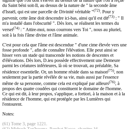
signifie que l'on doit s'élever au dessus de la nature que l'on a reçue
du Saint béni soit-Il, au dessus de la nature de " la seconde âme
(72)
d'Israël, qui est une parcelle de Divinité véritable "
. Pour y
(73)
parvenir, cette âme doit descendre ici-bas, ainsi qu'il est dit
: " Il
m'a installé dans l'obscurité ". Dès lors, se réalisent les termes du
(74)
verset
: " Attire-moi, nous courrons vers Toi ", nous au pluriel,
soit à la fois l'âme divine et l'âme animale.
C'est pour cela que l'âme est descendue " d'une cime élevée vers une
fosse profonde ", afin de connaître l'élévation. Elle peut ainsi se
hisser vers un stade qui transcende les notions de descentes et
d'élévations. Dès lors, D.ieu possède effectivement une Demeure
parmi les créatures inférieures, là où se trouvait, au préalable, Sa
(75)
résidence essentielle. Or, un homme réside dans sa maison
, non
seulement par la partie révélée de sa vie, mais aussi par l'essence
(76)
même de sa personne, comme cela est expliqué par ailleurs
, à
propos des quatre coudées qui constituent le domaine de l'homme.
Ce qui est dit, à leur propos, s'applique, a fortiori, à la maison et à la
résidence de l'homme, qui est protégée par les Lumières qui
l'entourent.
Notes:
(61) Tome 3, page 1221.
(62) Midrash Tan'houma, Parchat Nasso, chapitre 16.