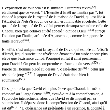
(52)
L'explication de tout cela est la suivante. Différents textes
établissent que ce verset, " L'Eternité d'Israël ne mentira pas ", fut
énoncé à propos de la royauté de la maison de David, qui est liée à
l'Attribut de Nétsa'h et qui, de ce fait, est immuable et céleste. Cette
qualité de la royauté de David lui permet de surpasser même celle de
(53)
Chaoul, bien que celui-ci ait été appelé " oint de D.ieu "
et reçu
l'onction par l'huile parfumée d'Aparsemon, comme le rapporte le
(54)
traité Horayot
.
En effet, c'est uniquement la royauté de David qui est liée au Nétsa'h
d'Israël, lequel suscite une révélation émanant d'un stade encore plus
élevé que l'existence du roi. Pourquoi en fut-il ainsi précisément
(55)
pour David ? On peut le comprendre en fonction du verset
: "
(56)
Parole de l'homme placé au dessus ", c'est-à-dire de
" celui qui
(57)
rétablit le joug "
. L'apport de David était donc bien la
(58)
soumission
.
C'est pour cela que David était plus élevé que Chaoul, lui-même
(59)
comparé au " large fleuve "
, c'est-à-dire à la compréhension, à
l'approche intellectuelle, alors que David se distinguait par sa
soumission. Il dépassa donc la compréhension de Chaoul, ainsi qu'il
(60)
est dit
: " L'obéissance est préférable à un sacrifice, la docilité à