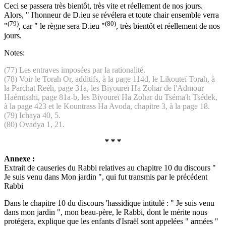
Ceci se passera très bientôt, très vite et réellement de nos jours.
Alors, " l'honneur de D.ieu se révélera et toute chair ensemble verra
(79)
(80)
"
, car " le règne sera D.ieu "
, très bientôt et réellement de nos
jours.
Notes:
(77) Les entraves imposées par la rationalité.
(78) Voir le Torah Or, additifs, à la page 114d, le Likouteï Torah, à
la Parchat Reéh, page 31a, les Biyoureï Ha Zohar de l'Admour
Haémtsahi, page 81a-b, les Biyoureï Ha Zohar du Tséma'h Tsédek,
à la page 423 et le Kountrass Ha Avoda, chapitre 3, à la page 18.
(79) Ichaya 40, 5.
(80) Ovadya 1, 21.
* * *
Annexe :
Extrait de causeries du Rabbi relatives au chapitre 10 du discours "
Je suis venu dans Mon jardin ", qui fut transmis par le précédent
Rabbi
Dans le chapitre 10 du discours 'hassidique intitulé : " Je suis venu
dans mon jardin ", mon beau-père, le Rabbi, dont le mérite nous
protégera, explique que les enfants d'Israël sont appelées " armées "