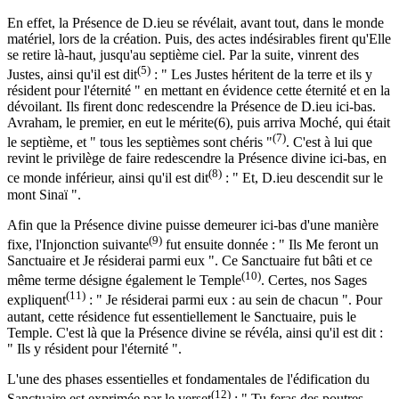
En effet, la Présence de D.ieu se révélait, avant tout, dans le monde
matériel, lors de la création. Puis, des actes indésirables firent qu'Elle
se retire là-haut, jusqu'au septième ciel. Par la suite, vinrent des
(5)
Justes, ainsi qu'il est dit
: " Les Justes héritent de la terre et ils y
résident pour l'éternité " en mettant en évidence cette éternité et en la
dévoilant. Ils firent donc redescendre la Présence de D.ieu ici-bas.
Avraham, le premier, en eut le mérite(6), puis arriva Moché, qui était
(7)
le septième, et " tous les septièmes sont chéris "
. C'est à lui que
revint le privilège de faire redescendre la Présence divine ici-bas, en
(8)
ce monde inférieur, ainsi qu'il est dit
: " Et, D.ieu descendit sur le
mont Sinaï ".
Afin que la Présence divine puisse demeurer ici-bas d'une manière
(9)
fixe, l'Injonction suivante
fut ensuite donnée : " Ils Me feront un
Sanctuaire et Je résiderai parmi eux ". Ce Sanctuaire fut bâti et ce
(10)
même terme désigne également le Temple
. Certes, nos Sages
(11)
expliquent
: " Je résiderai parmi eux : au sein de chacun ". Pour
autant, cette résidence fut essentiellement le Sanctuaire, puis le
Temple. C'est là que la Présence divine se révéla, ainsi qu'il est dit :
" Ils y résident pour l'éternité ".
L'une des phases essentielles et fondamentales de l'édification du
(12)
Sanctuaire est exprimée par le verset
: " Tu feras des poutres