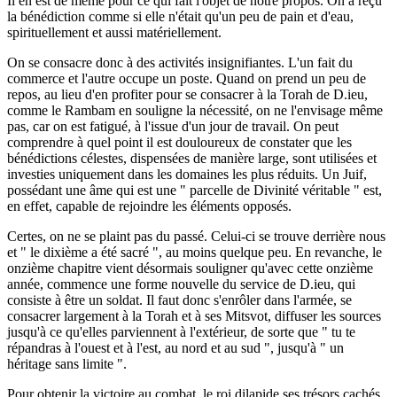
Il en est de même pour ce qui fait l'objet de notre propos. On a reçu
la bénédiction comme si elle n'était qu'un peu de pain et d'eau,
spirituellement et aussi matériellement.
On se consacre donc à des activités insignifiantes. L'un fait du
commerce et l'autre occupe un poste. Quand on prend un peu de
repos, au lieu d'en profiter pour se consacrer à la Torah de D.ieu,
comme le Rambam en souligne la nécessité, on ne l'envisage même
pas, car on est fatigué, à l'issue d'un jour de travail. On peut
comprendre à quel point il est douloureux de constater que les
bénédictions célestes, dispensées de manière large, sont utilisées et
investies uniquement dans les domaines les plus réduits. Un Juif,
possédant une âme qui est une " parcelle de Divinité véritable " est,
en effet, capable de rejoindre les éléments opposés.
Certes, on ne se plaint pas du passé. Celui-ci se trouve derrière nous
et " le dixième a été sacré ", au moins quelque peu. En revanche, le
onzième chapitre vient désormais souligner qu'avec cette onzième
année, commence une forme nouvelle du service de D.ieu, qui
consiste à être un soldat. Il faut donc s'enrôler dans l'armée, se
consacrer largement à la Torah et à ses Mitsvot, diffuser les sources
jusqu'à ce qu'elles parviennent à l'extérieur, de sorte que " tu te
répandras à l'ouest et à l'est, au nord et au sud ", jusqu'à " un
héritage sans limite ".
Pour obtenir la victoire au combat, le roi dilapide ses trésors cachés.