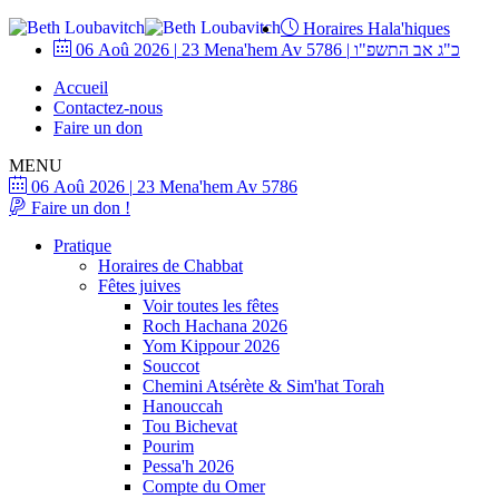
Horaires Hala'hiques
06 Aoû 2026
|
23 Mena'hem Av 5786
|
כ"ג אב התשפ"ו
Accueil
Contactez-nous
Faire un don
MENU
06 Aoû 2026
|
23 Mena'hem Av 5786
Faire un don !
Pratique
Horaires de Chabbat
Fêtes juives
Voir toutes les fêtes
Roch Hachana 2026
Yom Kippour 2026
Souccot
Chemini Atsérète & Sim'hat Torah
Hanouccah
Tou Bichevat
Pourim
Pessa'h 2026
Compte du Omer