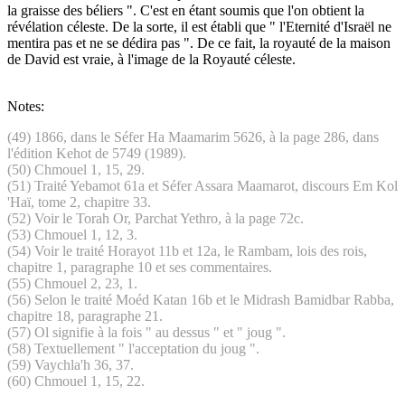
la graisse des béliers ". C'est en étant soumis que l'on obtient la
révélation céleste. De la sorte, il est établi que " l'Eternité d'Israël ne
mentira pas et ne se dédira pas ". De ce fait, la royauté de la maison
de David est vraie, à l'image de la Royauté céleste.
Notes:
(49) 1866, dans le Séfer Ha Maamarim 5626, à la page 286, dans
l'édition Kehot de 5749 (1989).
(50) Chmouel 1, 15, 29.
(51) Traité Yebamot 61a et Séfer Assara Maamarot, discours Em Kol
'Haï, tome 2, chapitre 33.
(52) Voir le Torah Or, Parchat Yethro, à la page 72c.
(53) Chmouel 1, 12, 3.
(54) Voir le traité Horayot 11b et 12a, le Rambam, lois des rois,
chapitre 1, paragraphe 10 et ses commentaires.
(55) Chmouel 2, 23, 1.
(56) Selon le traité Moéd Katan 16b et le Midrash Bamidbar Rabba,
chapitre 18, paragraphe 21.
(57) Ol signifie à la fois " au dessus " et " joug ".
(58) Textuellement " l'acceptation du joug ".
(59) Vaychla'h 36, 37.
(60) Chmouel 1, 15, 22.