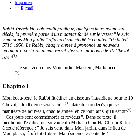
Imprimer
E-mail
Rabbi Yosseh Yits'hak rendit publique, quelques jours avant son
décès, la première partie d'un maamar fondé sur le verset "Je suis
venu dans Mon jardin," afin qu'il soit étudié le chabbat 10 chebat
5710-1950. Le Rabbi, chaque année à prononcé un nouveau
maamar à partir du même verset. discours prononcé le 10 Chevat
(1)
5741
" Je suis venu dans Mon jardin, Ma sœur, Ma fiancée "
(2)
Chapitre 1
Mon beau-père, le Rabbi fit éditer un discours 'hassidique pour le 10
(3)
Chevat, " le dixième sera sacré "
, date de son décès, qui se
(4)
manifeste de nouveau, chaque année, en ce jour, ainsi qu'il est dit
:
" Ces jours sont commémorés et revécus ". Dans ce texte, il
mentionne l'explication suivante du Midrash Chir Ha Chirim Rabba,
à cette référence : " Je suis venu dans Mon jardin, dans le lieu de
Mon plaisir, là où fut d'abord Ma résidence essentielle ".