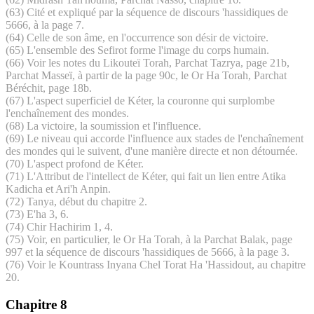
(63) Cité et expliqué par la séquence de discours 'hassidiques de
5666, à la page 7.
(64) Celle de son âme, en l'occurrence son désir de victoire.
(65) L'ensemble des Sefirot forme l'image du corps humain.
(66) Voir les notes du Likouteï Torah, Parchat Tazrya, page 21b,
Parchat Masseï, à partir de la page 90c, le Or Ha Torah, Parchat
Béréchit, page 18b.
(67) L'aspect superficiel de Kéter, la couronne qui surplombe
l'enchaînement des mondes.
(68) La victoire, la soumission et l'influence.
(69) Le niveau qui accorde l'influence aux stades de l'enchaînement
des mondes qui le suivent, d'une manière directe et non détournée.
(70) L'aspect profond de Kéter.
(71) L'Attribut de l'intellect de Kéter, qui fait un lien entre Atika
Kadicha et Ari'h Anpin.
(72) Tanya, début du chapitre 2.
(73) E'ha 3, 6.
(74) Chir Hachirim 1, 4.
(75) Voir, en particulier, le Or Ha Torah, à la Parchat Balak, page
997 et la séquence de discours 'hassidiques de 5666, à la page 3.
(76) Voir le Kountrass Inyana Chel Torat Ha 'Hassidout, au chapitre
20.
Chapitre 8