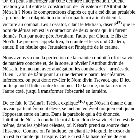
Or, on peut s'interroger sur cette dernière interprétation. Quelle
relation y a-t-il entre la construction de Jérusalem et l'Attribut de
Nétsa'h ? Nous le comprendrons d'après ce qui a été dit au préalable,
à propos de la dilapidation du trésor par le roi afin d'obtenir la
(45)
victoire au combat. Les Tossafot, citant le Midrash, disent
que le
nom de Jérusalem est la contraction de deux noms qui lui furent
donnés, l'un par notre père Avraham, l'autre par Chem, le fils de
Noa'h. Le premier l'appela Irea, la crainte et le second Chalem,
entier. Il en résulte que Jérusalem est l'intégrité de la crainte.
Nous avons vu que la perfection de la crainte conduit à offrir sa vie,
de manière concrète et, de la sorte, à révéler l'Attribut divin de
Nétsa'h. En menant avec abnégation les combats des " armées de
D.ieu ", afin de bâtir pour Lui une demeure parmi les créatures
inférieures, on peut donc révéler le Nom divin Tsevaot, que D.ieu
porte quand Il lutte contre les impies. De la sorte, on fait reculer
l'autre coté, jusqu'à transformer l'obscurité en lumière.
(46)
De ce fait, le Tséma'h Tsédek explique
que Nétsa'h émane d'un
niveau particulièrement élevé, se mettant en éveil uniquement quand
l'opposant entre en lutte. Dans la parabole qui a été énoncée,
l'attribut de Nétsa'h conduit le roi à faire don de sa vie et il en est de
même, dans les sphères célestes, où Nétsa'h prend sa source dans
l'Essence. Comme on l'a indiqué, en citant le Maguid, le trésor du
roi est la crainte qu'il inspire. Celle-ci est à la base même de son