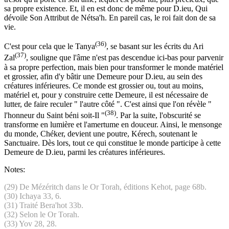
sa propre existence. Et, il en est donc de même pour D.ieu, Qui
dévoile Son Attribut de Nétsa'h. En pareil cas, le roi fait don de sa
vie.
(36)
C'est pour cela que le Tanya
, se basant sur les écrits du Ari
(37)
Zal
, souligne que l'âme n'est pas descendue ici-bas pour parvenir
à sa propre perfection, mais bien pour transformer le monde matériel
et grossier, afin d'y bâtir une Demeure pour D.ieu, au sein des
créatures inférieures. Ce monde est grossier ou, tout au moins,
matériel et, pour y construire cette Demeure, il est nécessaire de
lutter, de faire reculer " l'autre côté ". C'est ainsi que l'on révèle "
(38)
l'honneur du Saint béni soit-Il "
. Par la suite, l'obscurité se
transforme en lumière et l'amertume en douceur. Ainsi, le mensonge
du monde, Chéker, devient une poutre, Kérech, soutenant le
Sanctuaire. Dès lors, tout ce qui constitue le monde participe à cette
Demeure de D.ieu, parmi les créatures inférieures.
Notes:
(29) De Mézéritch dans le Or Torah, éditions Kehot, page 68b.
(30) Ichaya 33, 6.
(31) Traité Bera'hot 33b.
(32) Selon le Or Torah.
(33) Yov 28, 28.