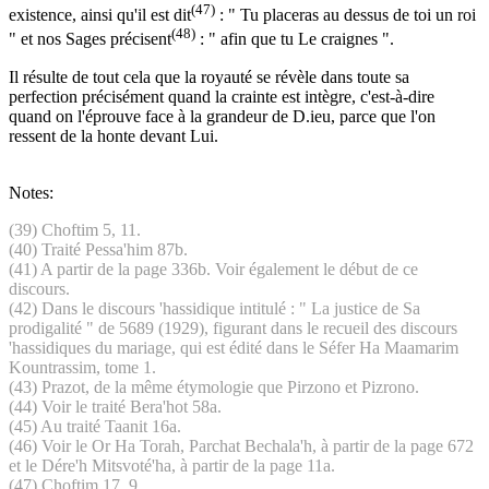
(47)
existence, ainsi qu'il est dit
: " Tu placeras au dessus de toi un roi
(48)
" et nos Sages précisent
: " afin que tu Le craignes ".
Il résulte de tout cela que la royauté se révèle dans toute sa
perfection précisément quand la crainte est intègre, c'est-à-dire
quand on l'éprouve face à la grandeur de D.ieu, parce que l'on
ressent de la honte devant Lui.
Notes:
(39) Choftim 5, 11.
(40) Traité Pessa'him 87b.
(41) A partir de la page 336b. Voir également le début de ce
discours.
(42) Dans le discours 'hassidique intitulé : " La justice de Sa
prodigalité " de 5689 (1929), figurant dans le recueil des discours
'hassidiques du mariage, qui est édité dans le Séfer Ha Maamarim
Kountrassim, tome 1.
(43) Prazot, de la même étymologie que Pirzono et Pizrono.
(44) Voir le traité Bera'hot 58a.
(45) Au traité Taanit 16a.
(46) Voir le Or Ha Torah, Parchat Bechala'h, à partir de la page 672
et le Dére'h Mitsvoté'ha, à partir de la page 11a.
(47) Choftim 17, 9.