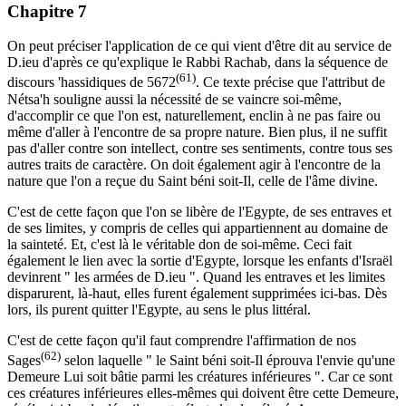
Chapitre 7
On peut préciser l'application de ce qui vient d'être dit au service de
D.ieu d'après ce qu'explique le Rabbi Rachab, dans la séquence de
(61)
discours 'hassidiques de 5672
. Ce texte précise que l'attribut de
Nétsa'h souligne aussi la nécessité de se vaincre soi-même,
d'accomplir ce que l'on est, naturellement, enclin à ne pas faire ou
même d'aller à l'encontre de sa propre nature. Bien plus, il ne suffit
pas d'aller contre son intellect, contre ses sentiments, contre tous ses
autres traits de caractère. On doit également agir à l'encontre de la
nature que l'on a reçue du Saint béni soit-Il, celle de l'âme divine.
C'est de cette façon que l'on se libère de l'Egypte, de ses entraves et
de ses limites, y compris de celles qui appartiennent au domaine de
la sainteté. Et, c'est là le véritable don de soi-même. Ceci fait
également le lien avec la sortie d'Egypte, lorsque les enfants d'Israël
devinrent " les armées de D.ieu ". Quand les entraves et les limites
disparurent, là-haut, elles furent également supprimées ici-bas. Dès
lors, ils purent quitter l'Egypte, au sens le plus littéral.
C'est de cette façon qu'il faut comprendre l'affirmation de nos
(62)
Sages
selon laquelle " le Saint béni soit-Il éprouva l'envie qu'une
Demeure Lui soit bâtie parmi les créatures inférieures ". Car ce sont
ces créatures inférieures elles-mêmes qui doivent être cette Demeure,