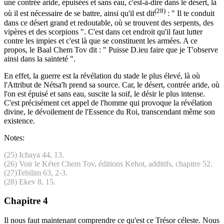
une contrée aride, épuisées et sans eau, c'est-à-dire dans le désert, là
(28)
où il est nécessaire de se battre, ainsi qu'il est dit
: " Il te conduit
dans ce désert grand et redoutable, où se trouvent des serpents, des
vipères et des scorpions ". C'est dans cet endroit qu'il faut lutter
contre les impies et c'est là que se constituent les armées. A ce
propos, le Baal Chem Tov dit : " Puisse D.ieu faire que je T'observe
ainsi dans la sainteté ".
En effet, la guerre est la révélation du stade le plus élevé, là où
l'Attribut de Nétsa'h prend sa source. Car, le désert, contrée aride, où
l'on est épuisé et sans eau, suscite la soif, le désir le plus intense.
C'est précisément cet appel de l'homme qui provoque la révélation
divine, le dévoilement de l'Essence du Roi, transcendant même son
existence.
Notes:
(25) Ichaya 44, 13.
(26) Voir le Kéter Chem Tov, éditions Kehot, additifs, chapitre 52.
(27)Tehilim 63, 2-3.
(28) Ekev 8, 15.
Chapitre 4
Il nous faut maintenant comprendre ce qu'est ce Trésor céleste. Nous