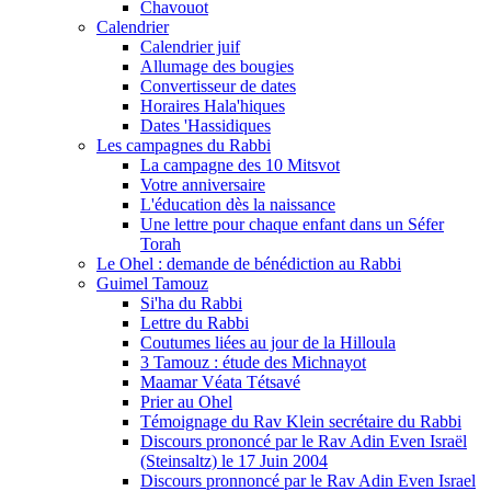
Chavouot
Calendrier
Calendrier juif
Allumage des bougies
Convertisseur de dates
Horaires Hala'hiques
Dates 'Hassidiques
Les campagnes du Rabbi
La campagne des 10 Mitsvot
Votre anniversaire
L'éducation dès la naissance
Une lettre pour chaque enfant dans un Séfer
Torah
Le Ohel : demande de bénédiction au Rabbi
Guimel Tamouz
Si'ha du Rabbi
Lettre du Rabbi
Coutumes liées au jour de la Hilloula
3 Tamouz : étude des Michnayot
Maamar Véata Tétsavé
Prier au Ohel
Témoignage du Rav Klein secrétaire du Rabbi
Discours prononcé par le Rav Adin Even Israël
(Steinsaltz) le 17 Juin 2004
Discours pronnoncé par le Rav Adin Even Israel