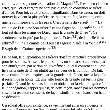
(29)
citerons, à ce sujet une explication du Maguid
. Il est bien clair, en
effet, que l'or et l'argent ne sont pas dignes de constituer le trésor
d'un roi. Pour lui, ceux-ci sont insignifiants. Dans ce trésor, on doit
trouver la valeur la plus précieuse, qui est, en fait, la crainte, celle
(30)
que le roi inspire à tous les pays. C'est le sens du verset
: " La
(31)
crainte de D.ieu est Son trésor " et nos Sages soulignent
que "
tout est dans les mains de D.ieu, sauf la crainte de D.ieu ". Ce
(32)
sentiment est inspiré par la grandeur de D.ieu
, de laquelle il est
(33)
(34)
affirmé
: " La crainte de D.ieu est sagesse ", liée à la Ye'hida
.
(35)
Il s'agit de la Crainte supérieure
.
De ce fait, la dilapidation des trésors doit être effectuée précisément
pour les soldats. Au sens le plus simple, un soldat se caractérise par
son abnégation, par le don de lui-même auquel il consent et qui est
lié à sa crainte de D.ieu plutôt qu'à sa peur de la punition. De fait,
cette crainte lui est inspirée par la grandeur de D.ieu, face à laquelle
il ressent de la honte. Et, une telle forme de crainte est bien la plus
parfaite. Quand les soldats luttent et obtiennent la victoire, grâce à
leur abnégation, l'appel qui est, de cette façon, lancé par les hommes
suscite la réaction céleste et, de façon similaire, les trésors d'en haut
se dévoilent.
Un soldat offre son existence, sa vie, mettant ainsi en évidence le
trésor qu'il porte en son âme, lequel est pour lui, plus précieux, que