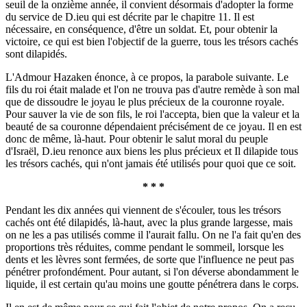
seuil de la onzième année, il convient désormais d'adopter la forme
du service de D.ieu qui est décrite par le chapitre 11. Il est
nécessaire, en conséquence, d'être un soldat. Et, pour obtenir la
victoire, ce qui est bien l'objectif de la guerre, tous les trésors cachés
sont dilapidés.
L'Admour Hazaken énonce, à ce propos, la parabole suivante. Le
fils du roi était malade et l'on ne trouva pas d'autre remède à son mal
que de dissoudre le joyau le plus précieux de la couronne royale.
Pour sauver la vie de son fils, le roi l'accepta, bien que la valeur et la
beauté de sa couronne dépendaient précisément de ce joyau. Il en est
donc de même, là-haut. Pour obtenir le salut moral du peuple
d'Israël, D.ieu renonce aux biens les plus précieux et Il dilapide tous
les trésors cachés, qui n'ont jamais été utilisés pour quoi que ce soit.
* * *
Pendant les dix années qui viennent de s'écouler, tous les trésors
cachés ont été dilapidés, là-haut, avec la plus grande largesse, mais
on ne les a pas utilisés comme il l'aurait fallu. On ne l'a fait qu'en des
proportions très réduites, comme pendant le sommeil, lorsque les
dents et les lèvres sont fermées, de sorte que l'influence ne peut pas
pénétrer profondément. Pour autant, si l'on déverse abondamment le
liquide, il est certain qu'au moins une goutte pénétrera dans le corps.