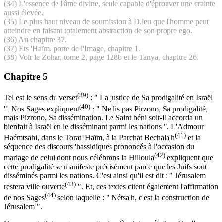
(34) L'essence de l'âme divine, seule capable d'éprouver une crainte
aussi élevée.
(35) Le plus haut niveau de soumission à D.ieu que l'homme peut
atteindre en faisant totalement abstraction de son propre ego.
(36) Au chapitre 37.
(37) Ets 'Haïm, porte de l'Image, chapitre 1.
(38) Voir le Zohar, tome 2, page 128b et le Tanya, chapitre 26.
Chapitre 5
(39)
Tel est le sens du verset
: " La justice de Sa prodigalité en Israël
(40)
". Nos Sages expliquent
: " Ne lis pas Pirzono, Sa prodigalité,
mais Pizrono, Sa dissémination. Le Saint béni soit-Il accorda un
bienfait à Israël en le disséminant parmi les nations ". L'Admour
(41)
Haémtsahi, dans le Torat 'Haïm, à la Parchat Bechala'h
et la
séquence des discours 'hassidiques prononcés à l'occasion du
(42)
mariage de celui dont nous célébrons la Hilloula
expliquent que
cette prodigalité se manifeste précisément parce que les Juifs sont
disséminés parmi les nations. C'est ainsi qu'il est dit : " Jérusalem
(43)
restera ville ouverte
". Et, ces textes citent également l'affirmation
(44)
de nos Sages
selon laquelle : " Nétsa'h, c'est la construction de
Jérusalem ".