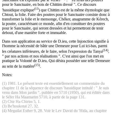
pour le Sanctuaire, en bois de Chittim dressé ". Ce discours
(13
'hassidique explique
) que Chittim est de la même étymologie que
Chtout, la folie. Faire des poutres pour le Sanctuaire consiste donc à
transformer la folie et le mensonge, Chéker, anagramme de Kérech,
la poutre, caractérisant ce monde, afin d'en constituer des poutres
pour le Sanctuaire, qui seront dressées et lui permettront de tenir
debout, d'une manière forte et immuable.
Dans son application au service de D.ieu, cette Injonction signifie à
l'homme la nécessité de bâtir une Demeure pour Lui ici-bas, parmi
(14)
les créatures inférieures, de le faire, selon l'expression du Tanya
,
" par nos actions et nos réalisations ". C'est ainsi que l'on met en
pratique la Volonté de D.ieu, Qui désira posséder une telle Demeure
(15)
au sein de la matière
.
Notes:
(1) 1981. Le présent texte est essentiellement un commentaire du
chapitre 11 de la séquence de discours 'hassidique intitulé : " Je suis
venu dans Mon jardin ", publiée en 5710 (1950), qui est éditée dans
le Séfer Ha Maamarim 5710, à partir de la page 131.
(2) Chir Ha Chirim 5, 1.
(3) Be'houkotaï 27, 32.
(4) Meguilat Esther 9, 28. Voir le Lev David du 'Hida, au chapitre