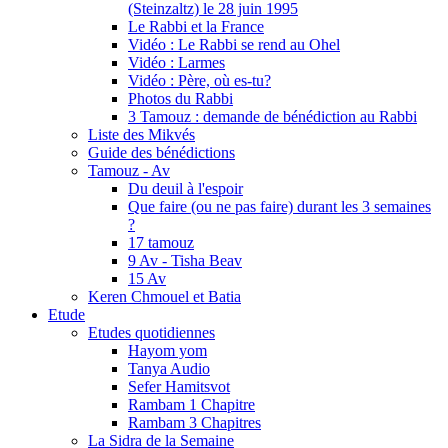
(Steinzaltz) le 28 juin 1995
Le Rabbi et la France
Vidéo : Le Rabbi se rend au Ohel
Vidéo : Larmes
Vidéo : Père, où es-tu?
Photos du Rabbi
3 Tamouz : demande de bénédiction au Rabbi
Liste des Mikvés
Guide des bénédictions
Tamouz - Av
Du deuil à l'espoir
Que faire (ou ne pas faire) durant les 3 semaines
?
17 tamouz
9 Av - Tisha Beav
15 Av
Keren Chmouel et Batia
Etude
Etudes quotidiennes
Hayom yom
Tanya Audio
Sefer Hamitsvot
Rambam 1 Chapitre
Rambam 3 Chapitres
La Sidra de la Semaine