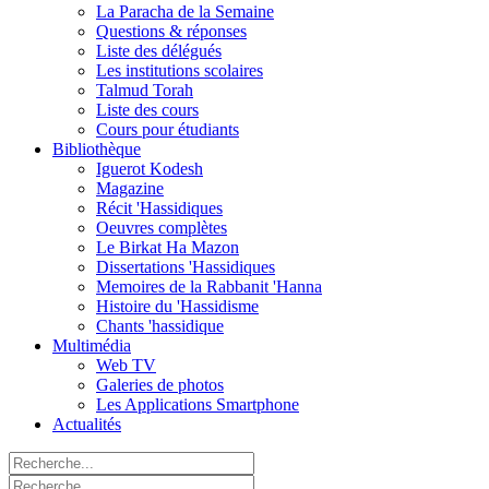
La Paracha de la Semaine
Questions & réponses
Liste des délégués
Les institutions scolaires
Talmud Torah
Liste des cours
Cours pour étudiants
Bibliothèque
Iguerot Kodesh
Magazine
Récit 'Hassidiques
Oeuvres complètes
Le Birkat Ha Mazon
Dissertations 'Hassidiques
Memoires de la Rabbanit 'Hanna
Histoire du 'Hassidisme
Chants 'hassidique
Multimédia
Web TV
Galeries de photos
Les Applications Smartphone
Actualités