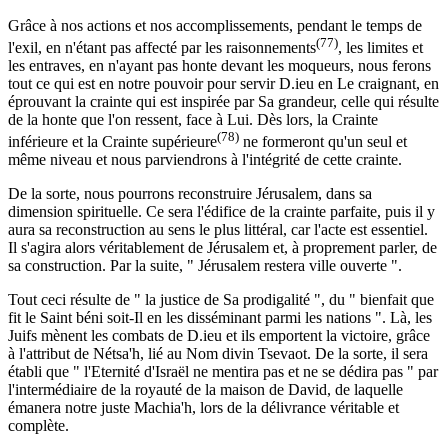
Grâce à nos actions et nos accomplissements, pendant le temps de
(77)
l'exil, en n'étant pas affecté par les raisonnements
, les limites et
les entraves, en n'ayant pas honte devant les moqueurs, nous ferons
tout ce qui est en notre pouvoir pour servir D.ieu en Le craignant, en
éprouvant la crainte qui est inspirée par Sa grandeur, celle qui résulte
de la honte que l'on ressent, face à Lui. Dès lors, la Crainte
(78)
inférieure et la Crainte supérieure
ne formeront qu'un seul et
même niveau et nous parviendrons à l'intégrité de cette crainte.
De la sorte, nous pourrons reconstruire Jérusalem, dans sa
dimension spirituelle. Ce sera l'édifice de la crainte parfaite, puis il y
aura sa reconstruction au sens le plus littéral, car l'acte est essentiel.
Il s'agira alors véritablement de Jérusalem et, à proprement parler, de
sa construction. Par la suite, " Jérusalem restera ville ouverte ".
Tout ceci résulte de " la justice de Sa prodigalité ", du " bienfait que
fit le Saint béni soit-Il en les disséminant parmi les nations ". Là, les
Juifs mènent les combats de D.ieu et ils emportent la victoire, grâce
à l'attribut de Nétsa'h, lié au Nom divin Tsevaot. De la sorte, il sera
établi que " l'Eternité d'Israël ne mentira pas et ne se dédira pas " par
l'intermédiaire de la royauté de la maison de David, de laquelle
émanera notre juste Machia'h, lors de la délivrance véritable et
complète.