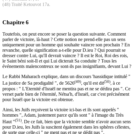
(48) Traité Ketouvot 17a.
Chapitre 6
Toutefois, on peut encore se poser la question suivante. Comment
parler de victoire, là-haut ? Cette notion ne prend-elle pas un sens
uniquement pour un homme qui souhaite vaincre son prochain ? En
revanche, quelle signification a-t-elle pour D.ieu ? Qui pourrait se
dresser contre Lui, qu'Il devrait vaincre ? Il est le Roi, Roi des rois,
le Saint béni soit-Il et qui Lui dicterait Sa conduite ? Tous les
événements malencontreux ne sont-ils pas insignifiants, devant Lui ?
Le Rabbi Maharach explique, dans un discours 'hassidique intitulé "
(49)
(50)
La justice de Sa prodigalité ", de 5626
, qu'il est dit
, à ce
propos : " L'Eternité d'Israël ne mentira pas et ne se dédira pas ". Ce
verset parle bien de l'éternité, Nétsa'h, d'Israël, car c'est précisément
pour Israël que la victoire est obtenue.
Ainsi, les Juifs reçoivent la victoire ici-bas et ils sont appelés "
hommes ", Adam, justement parce qu'ils sont " à l'image du Très
(51)
Haut "
. De ce fait, bien que la victoire semble n'avoir aucun sens
pour D.ieu, les Juifs la suscitent également dans les sphères célestes,
de sorte que celle-ci " ne ment pas et ne se dédit pas ".