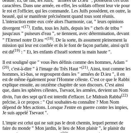
beauté. Et, de fait, les Juifs, " armées de D.ieu ", possèdent ces trois
caractères. Dans une armée, en effet, les soldats offrent leur vie pour
le roi et l'officier, qui les commande. Les Juifs possèdent, en outre, la
beauté, qui se manifeste précisément quand tous sont réunis.
L'interaction entre eux crée alors l'harmonie, car, " leurs opinions
(17)
divergent "
. Enfin, tous les Juifs, depuis les " chefs de tribu "
jusqu'aux " puiseurs d'eau ", se tiennent, avec détermination, devant
(18)
" l'Eternel notre D.ieu "
. De la sorte, ils assument pleinement la
mission qui leur est confiée et ils le font de façon parfaite, ainsi qu'il
(19)
est dit
: " Et, les enfants d'Israël sortent la main haute ".
Il est souligné que " vous êtes définis comme des hommes, Adam "
(20)
(21)
, c'est-à-dire " à l'image du Très Haut "
. Ainsi, tout comme les
hommes, ici-bas, se regroupent dans les " armées de D.ieu ", il en
est de même également pour l'Homme céleste. C'est ce que le Rabbi
explique ensuite, au onzième chapitre de son discours. C'est ainsi
que, dans les sphères célestes, Tsevaot, les armées, devient un Nom
(22)
divin, l'un des sept qu'il est interdit d'effacer. Le Midrash Rabba
précise, à ce propos : " Qui souhaites-tu connaître ? Mon Nom
dépend de Mes actions. Lorsque J'entre en guerre contre les impies,
Je suis appelé Tsevaot ".
L'impie est celui qui ne suit pas le droit chemin, lequel permet de
faire du monde " Mon jardin, le lieu de Mon plaisir ", le plaisir du