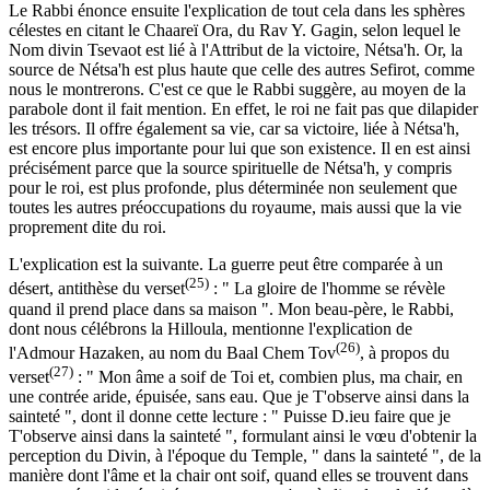
Le Rabbi énonce ensuite l'explication de tout cela dans les sphères
célestes en citant le Chaareï Ora, du Rav Y. Gagin, selon lequel le
Nom divin Tsevaot est lié à l'Attribut de la victoire, Nétsa'h. Or, la
source de Nétsa'h est plus haute que celle des autres Sefirot, comme
nous le montrerons. C'est ce que le Rabbi suggère, au moyen de la
parabole dont il fait mention. En effet, le roi ne fait pas que dilapider
les trésors. Il offre également sa vie, car sa victoire, liée à Nétsa'h,
est encore plus importante pour lui que son existence. Il en est ainsi
précisément parce que la source spirituelle de Nétsa'h, y compris
pour le roi, est plus profonde, plus déterminée non seulement que
toutes les autres préoccupations du royaume, mais aussi que la vie
proprement dite du roi.
L'explication est la suivante. La guerre peut être comparée à un
(25)
désert, antithèse du verset
: " La gloire de l'homme se révèle
quand il prend place dans sa maison ". Mon beau-père, le Rabbi,
dont nous célébrons la Hilloula, mentionne l'explication de
(26)
l'Admour Hazaken, au nom du Baal Chem Tov
, à propos du
(27)
verset
: " Mon âme a soif de Toi et, combien plus, ma chair, en
une contrée aride, épuisée, sans eau. Que je T'observe ainsi dans la
sainteté ", dont il donne cette lecture : " Puisse D.ieu faire que je
T'observe ainsi dans la sainteté ", formulant ainsi le vœu d'obtenir la
perception du Divin, à l'époque du Temple, " dans la sainteté ", de la
manière dont l'âme et la chair ont soif, quand elles se trouvent dans