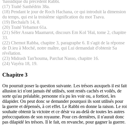
'hassidique du précédent Rabbi.
(17) Traité Sanhédrin 38a.
(18) Pendant le jour de Roch Hachana, ce qui introduit la dimension
du temps, qui est la troisième signification du mot Tsava.
(19) Bechala'h 14, 8.
(20) Traité Yebamot 61a.
(21) Séfer Assara Maamarot, discours Em Kol 'Haï, tome 2, chapitre
33.
(22) Chemot Rabba, chapitre 3, paragraphe 6. Il s'agit de la réponse
de D.ieu à Moché, notre maître, qui Lui demandait d'obtenir Sa
révélation.
(23) Midrash Tan'houma, Parchat Nasso, chapitre 16.
(24) Vayéra 18, 19.
Chapitre 3
On pourrait poser la question suivante. Les trésors auxquels il est fait
allusion ici n'ont jamais été utilisés, sont restés cachés et voilés, de
sorte qu'au préalable, personne n'a pu les voir ou, a fortiori, les
dilapider. On peut donc se demander pourquoi ils sont utilisés pour
la guerre et dépensés, à cet effet. Le Rabbi en donne la raison. Le roi
souhaite obtenir la victoire et ce désir va au-delà de toutes les autres
préoccupations de son royaume. Pour ces dernières, il n'aurait donc
pas dilapidé les trésors. Il le fait, en revanche, pour gagner la guerre.