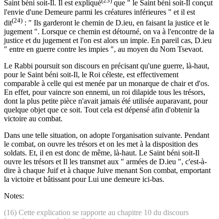
(23)
Saint béni soit-Il. Il est expliqué
que " le Saint béni soit-Il conçut
l'envie d'une Demeure parmi les créatures inférieures " et il est
(24)
dit
: " Ils garderont le chemin de D.ieu, en faisant la justice et le
jugement ". Lorsque ce chemin est détourné, on va à l'encontre de la
justice et du jugement et l'on est alors un impie. En pareil cas, D.ieu
" entre en guerre contre les impies ", au moyen du Nom Tsevaot.
Le Rabbi poursuit son discours en précisant qu'une guerre, là-haut,
pour le Saint béni soit-Il, le Roi céleste, est effectivement
comparable à celle qui est menée par un monarque de chair et d'os.
En effet, pour vaincre son ennemi, un roi dilapide tous les trésors,
dont la plus petite pièce n'avait jamais été utilisée auparavant, pour
quelque objet que ce soit. Tout cela est dépensé afin d'obtenir la
victoire au combat.
Dans une telle situation, on adopte l'organisation suivante. Pendant
le combat, on ouvre les trésors et on les met à la disposition des
soldats. Et, il en est donc de même, là-haut. Le Saint béni soit-Il
ouvre les trésors et Il les transmet aux " armées de D.ieu ", c'est-à-
dire à chaque Juif et à chaque Juive menant Son combat, emportant
la victoire et bâtissant pour Lui une demeure ici-bas.
Notes:
(16) Cette explication se rapporte au chapitre 10 du discours