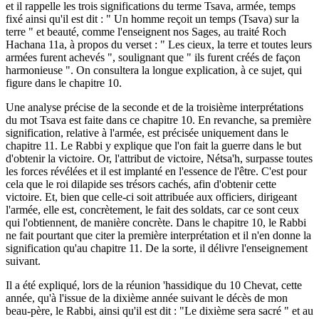
et il rappelle les trois significations du terme Tsava, armée, temps
fixé ainsi qu'il est dit : " Un homme reçoit un temps (Tsava) sur la
terre " et beauté, comme l'enseignent nos Sages, au traité Roch
Hachana 11a, à propos du verset : " Les cieux, la terre et toutes leurs
armées furent achevés ", soulignant que " ils furent créés de façon
harmonieuse ". On consultera la longue explication, à ce sujet, qui
figure dans le chapitre 10.
Une analyse précise de la seconde et de la troisième interprétations
du mot Tsava est faite dans ce chapitre 10. En revanche, sa première
signification, relative à l'armée, est précisée uniquement dans le
chapitre 11. Le Rabbi y explique que l'on fait la guerre dans le but
d'obtenir la victoire. Or, l'attribut de victoire, Nétsa'h, surpasse toutes
les forces révélées et il est implanté en l'essence de l'être. C'est pour
cela que le roi dilapide ses trésors cachés, afin d'obtenir cette
victoire. Et, bien que celle-ci soit attribuée aux officiers, dirigeant
l'armée, elle est, concrètement, le fait des soldats, car ce sont ceux
qui l'obtiennent, de manière concrète. Dans le chapitre 10, le Rabbi
ne fait pourtant que citer la première interprétation et il n'en donne la
signification qu'au chapitre 11. De la sorte, il délivre l'enseignement
suivant.
Il a été expliqué, lors de la réunion 'hassidique du 10 Chevat, cette
année, qu'à l'issue de la dixième année suivant le décès de mon
beau-père, le Rabbi, ainsi qu'il est dit : "Le dixième sera sacré " et au