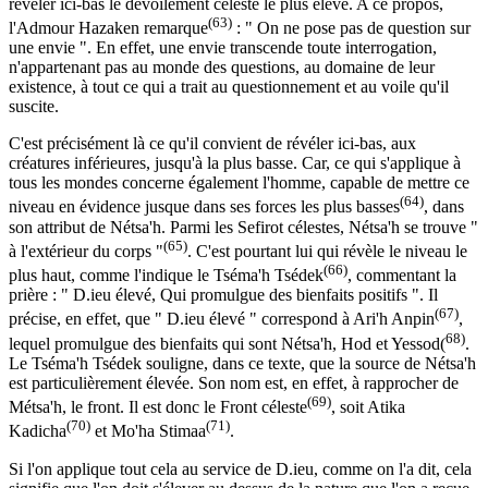
révéler ici-bas le dévoilement céleste le plus élevé. A ce propos,
(63)
l'Admour Hazaken remarque
: " On ne pose pas de question sur
une envie ". En effet, une envie transcende toute interrogation,
n'appartenant pas au monde des questions, au domaine de leur
existence, à tout ce qui a trait au questionnement et au voile qu'il
suscite.
C'est précisément là ce qu'il convient de révéler ici-bas, aux
créatures inférieures, jusqu'à la plus basse. Car, ce qui s'applique à
tous les mondes concerne également l'homme, capable de mettre ce
(64)
niveau en évidence jusque dans ses forces les plus basses
, dans
son attribut de Nétsa'h. Parmi les Sefirot célestes, Nétsa'h se trouve "
(65)
à l'extérieur du corps "
. C'est pourtant lui qui révèle le niveau le
(66)
plus haut, comme l'indique le Tséma'h Tsédek
, commentant la
prière : " D.ieu élevé, Qui promulgue des bienfaits positifs ". Il
(67)
précise, en effet, que " D.ieu élevé " correspond à Ari'h Anpin
,
68)
lequel promulgue des bienfaits qui sont Nétsa'h, Hod et Yessod(
.
Le Tséma'h Tsédek souligne, dans ce texte, que la source de Nétsa'h
est particulièrement élevée. Son nom est, en effet, à rapprocher de
(69)
Métsa'h, le front. Il est donc le Front céleste
, soit Atika
(70)
(71)
Kadicha
et Mo'ha Stimaa
.
Si l'on applique tout cela au service de D.ieu, comme on l'a dit, cela