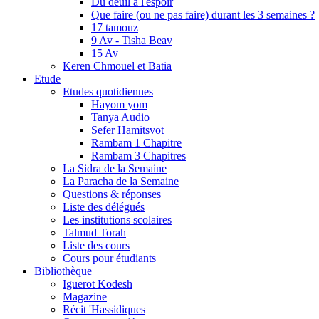
Du deuil à l'espoir
Que faire (ou ne pas faire) durant les 3 semaines ?
17 tamouz
9 Av - Tisha Beav
15 Av
Keren Chmouel et Batia
Etude
Etudes quotidiennes
Hayom yom
Tanya Audio
Sefer Hamitsvot
Rambam 1 Chapitre
Rambam 3 Chapitres
La Sidra de la Semaine
La Paracha de la Semaine
Questions & réponses
Liste des délégués
Les institutions scolaires
Talmud Torah
Liste des cours
Cours pour étudiants
Bibliothèque
Iguerot Kodesh
Magazine
Récit 'Hassidiques