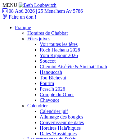
MENU
08 Aoû 2026
|
25 Mena'hem Av 5786
Faire un don !
Pratique
Horaires de Chabbat
Fêtes juives
Voir toutes les fêtes
Roch Hachana 2026
Yom Kippour 2026
Souccot
Chemini Atsérète & Sim'hat Torah
Hanouccah
Tou Bichevat
Pourim
Pessa'h 2026
Compte du Omer
Chavouot
Calendrier
Calendrier juif
Allumage des bougies
Convertisseur de dates
Horaires Hala'hiques
Dates 'Hassidiques