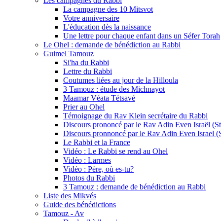
Les campagnes du Rabbi
La campagne des 10 Mitsvot
Votre anniversaire
L'éducation dès la naissance
Une lettre pour chaque enfant dans un Séfer Torah
Le Ohel : demande de bénédiction au Rabbi
Guimel Tamouz
Si'ha du Rabbi
Lettre du Rabbi
Coutumes liées au jour de la Hilloula
3 Tamouz : étude des Michnayot
Maamar Véata Tétsavé
Prier au Ohel
Témoignage du Rav Klein secrétaire du Rabbi
Discours prononcé par le Rav Adin Even Israël (Ste
Discours pronnoncé par le Rav Adin Even Israel (St
Le Rabbi et la France
Vidéo : Le Rabbi se rend au Ohel
Vidéo : Larmes
Vidéo : Père, où es-tu?
Photos du Rabbi
3 Tamouz : demande de bénédiction au Rabbi
Liste des Mikvés
Guide des bénédictions
Tamouz - Av